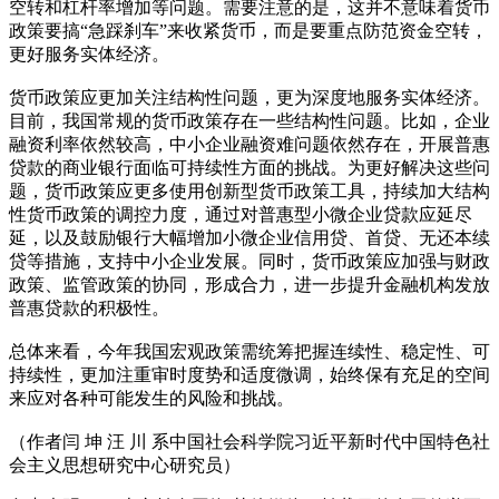
空转和杠杆率增加等问题。需要注意的是，这并不意味着货币
政策要搞“急踩刹车”来收紧货币，而是要重点防范资金空转，
更好服务实体经济。
货币政策应更加关注结构性问题，更为深度地服务实体经济。
目前，我国常规的货币政策存在一些结构性问题。比如，企业
融资利率依然较高，中小企业融资难问题依然存在，开展普惠
贷款的商业银行面临可持续性方面的挑战。为更好解决这些问
题，货币政策应更多使用创新型货币政策工具，持续加大结构
性货币政策的调控力度，通过对普惠型小微企业贷款应延尽
延，以及鼓励银行大幅增加小微企业信用贷、首贷、无还本续
贷等措施，支持中小企业发展。同时，货币政策应加强与财政
政策、监管政策的协同，形成合力，进一步提升金融机构发放
普惠贷款的积极性。
总体来看，今年我国宏观政策需统筹把握连续性、稳定性、可
持续性，更加注重审时度势和适度微调，始终保有充足的空间
来应对各种可能发生的风险和挑战。
（作者闫 坤 汪 川 系中国社会科学院习近平新时代中国特色社
会主义思想研究中心研究员）