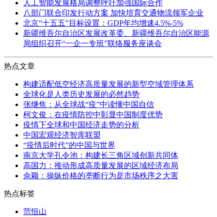
人工智能发展格局调整呼吁加强国际合作
八部门联合印发行动方案 加快培育交通物流领军企业
北京“十五五”目标设置：GDP年均增速4.5%-5%
新疆维吾尔自治区发展改革委、新疆维吾尔自治区能源
局组织召开“一企一专班”联络服务座谈会
热点文章
构建适配低空经济高质量发展的新型空域管理体系
全球化是人类历史发展的必然趋势
张继焦：从全球战“疫”中读懂中国自信
柯文俊：在疫情防控中彰显中国制度优势
疫情下全球和中国经济走势的分析
中国宏观经济智库联盟
“疫情后时代”的中国与世界
南京大学孔令池：构建长三角区域创新共同体
高国力：推动形成高质量发展的区域经济布局
佘颖：操纵价格的垄断行为是市场秩序之大害
热点标签
范恒山