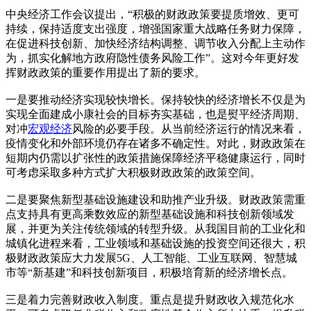
中央经济工作会议提出，“积极的财政政策要提质增效、更可
持续，保持适度支出强度，增强国家重大战略任务财力保障，
在促进科技创新、加快经济结构调整、调节收入分配上主动作
为，抓实化解地方政府隐性债务风险工作”。这对今年更好发
挥财政政策的重要作用提出了新的要求。
一是要推动经济实现较快增长。保持较快的经济增长不仅是为
实现全面建成小康社会的目标夯实基础，也是熨平经济周期、
对冲
宏观经济
风险的必要手段。从当前经济运行的情况来看，
疫情变化和外部环境仍存在诸多不确定性。对此，财政政策在
短期内仍需以扩张性的政策措施保障经济平稳健康运行，同时
可考虑采取多种方式扩大积极财政政策的政策空间。
二是要聚焦新型基础设施建设和助推产业升级。财政政策需重
点支持具有更高乘数效应的新型基础设施和科技创新领域发
展，并更为关注传统领域的转型升级。从我国目前的工业化和
城镇化进程来看，工业领域和基础设施的投资空间还很大，积
极财政政策应大力发展5G、人工智能、工业互联网、智慧城
市等“新基建”和科技创新项目，积极培育新的经济增长点。
三是着力完善财政收入制度。重点是提升财政收入规范化水