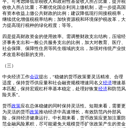
平。可考虑降低非税收入和政府性基金收入所占比重，提升税
收收入所占比重；不断优化国企利润上缴机制，进一步提高国
有资本收益上缴公共财政的比例；建议降低现行间接税税率，
继续优化增值税税率结构；加快资源税和环境保护税改革，大
力提高现行税种的绿化程度；等等。
四是提高财政资金的使用效率。需调整财政支出结构，压缩经
济事务支出和一般公共服务支出的比例，加大对教育、医疗、
社会保障、保障性住房等民生领域的支出，加强对传统产业技
术改造和创新的支持。
（三）
中央经济工作
会议
提出，“稳健的货币政策要灵活精准、合理
适度，保持货币供应量和社会融资规模增速同名义
经济
增速基
本匹配，保持宏观杠杆率基本稳定，处理好恢复
经济
和防范风
险关系”。
货币
政策
应在总体稳健的同时保持灵活性。短期来看，需要更
为灵活的货币
政策
推动经济中高速增长，有效防范内外部风
险，保持经济健康运行。中长期来看，货币政策应更加注重防
范金融风险累积，尽可能避免大规模货币扩张政策产生的资金