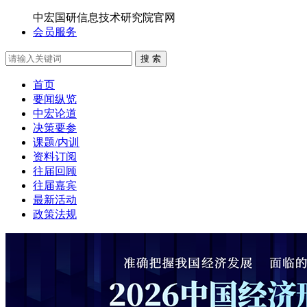
中宏国研信息技术研究院官网
会员服务
搜 索
首页
要闻纵览
中宏论道
决策要参
课题/内训
资料订阅
往届回顾
往届嘉宾
最新活动
政策法规