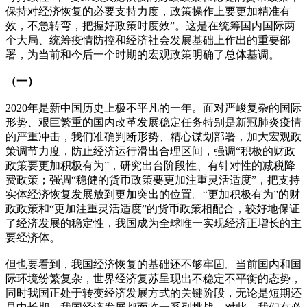
保持对经济恢复的必要支持力度，政策操作上要更加精准有
效，不急转弯，把握好政策时度效”。这是在统筹国内国际两
个大局、统筹疫情防控和经济社会发展基础上作出的重要部
署，为当前和今后一个时期的宏观政策明确了总体基调。
（一）
2020年是新中国历史上极不平凡的一年。面对严峻复杂的国际
形势、艰巨繁重的国内改革发展稳定任务特别是新冠肺炎疫情
的严重冲击，我们准确判断形势、精心谋划部署，加大宏观政
策调节力度，防止经济运行滑出合理区间，强调“积极的财政
政策要更加积极有为”，研究出台阶段性、有针对性的减税降
费政策；强调“稳健的货币政策要更加注重灵活适度”，把支持
实体经济恢复发展放到更加突出的位置。“更加积极有为”的财
政政策和“更加注重灵活适度”的货币政策相配合，较好地保证
了经济发展的稳定性，我国成为全球唯一实现经济正增长的主
要经济体。
但也要看到，我国经济恢复的基础还不够牢固。当前国内和国
际环境纷繁复杂，世界经济复苏呈现出不稳定不平衡的态势，
同时我国正处于转变经济发展方式的关键阶段，无论是短期还