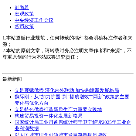
刘尚希
宏观政策
中央经济工作会议
货币政策
1.本站遵循行业规范，任何转载的稿件都会明确标注作者和来
源；
2.本站的原创文章，请转载时务必注明文章作者和"来源"，不
尊重原创的行为本站或将追究责任；
最新新闻
立足禀赋优势 深化内外联动 加快构建新发展格局
魏际刚：从“加力扩围”到“提质增效”“两新”政策的主要
变化与优化方向
立足特色优势打造新质生产力重要实践地
构建贸易投资一体化发展新格局
国家统计局工业司首席统计师于卫宁解读2025年工业企
业利润数据
以人民城市理念引领城市发展存量提质增效