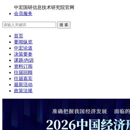
中宏国研信息技术研究院官网
会员服务
搜 索
首页
要闻纵览
中宏论道
决策要参
课题/内训
资料订阅
往届回顾
往届嘉宾
最新活动
政策法规