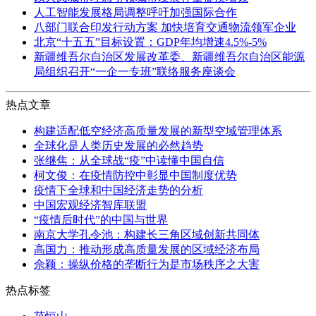
人工智能发展格局调整呼吁加强国际合作
八部门联合印发行动方案 加快培育交通物流领军企业
北京“十五五”目标设置：GDP年均增速4.5%-5%
新疆维吾尔自治区发展改革委、新疆维吾尔自治区能源
局组织召开“一企一专班”联络服务座谈会
热点文章
构建适配低空经济高质量发展的新型空域管理体系
全球化是人类历史发展的必然趋势
张继焦：从全球战“疫”中读懂中国自信
柯文俊：在疫情防控中彰显中国制度优势
疫情下全球和中国经济走势的分析
中国宏观经济智库联盟
“疫情后时代”的中国与世界
南京大学孔令池：构建长三角区域创新共同体
高国力：推动形成高质量发展的区域经济布局
佘颖：操纵价格的垄断行为是市场秩序之大害
热点标签