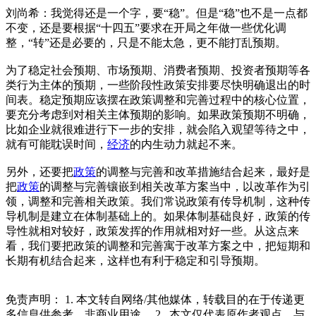
刘尚希：我觉得还是一个字，要“稳”。但是“稳”也不是一点都
不变，还是要根据“十四五”要求在开局之年做一些优化调
整，“转”还是必要的，只是不能太急，更不能打乱预期。
为了稳定社会预期、市场预期、消费者预期、投资者预期等各
类行为主体的预期，一些阶段性政策安排要尽快明确退出的时
间表。稳定预期应该摆在政策调整和完善过程中的核心位置，
要充分考虑到对相关主体预期的影响。如果政策预期不明确，
比如企业就很难进行下一步的安排，就会陷入观望等待之中，
就有可能耽误时间，
经济
的内生动力就起不来。
另外，还要把
政策
的调整与完善和改革措施结合起来，最好是
把
政策
的调整与完善镶嵌到相关改革方案当中，以改革作为引
领，调整和完善相关政策。我们常说政策有传导机制，这种传
导机制是建立在体制基础上的。如果体制基础良好，政策的传
导性就相对较好，政策发挥的作用就相对好一些。从这点来
看，我们要把政策的调整和完善寓于改革方案之中，把短期和
长期有机结合起来，这样也有利于稳定和引导预期。
免责声明： 1. 本文转自网络/其他媒体，转载目的在于传递更
多信息供参考，非商业用途。 2.. 本文仅代表原作者观点，与