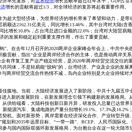
陆经济率先复苏，对
世界经济
增长贡献率超过往年水平，GDP占世界的
经济
增长的贡献将超过1/3，对全球经济的复苏将起着重要作用。
为超大型经济体，为世界经济的增长带来了希望和动力，是带动
达2162.31亿美元，同比增长13.46%，其中台湾对大陆(含香港
同比增长10.8%，占台湾总进口金额的22.6%；台湾对大陆贸易顺
湾经济的发展和稳定起到重要支撑作用，作出了重要贡献。
。在去年12月召开的2020两岸企业家峰会年会上，中共中
积极贡献，指出“企业是两岸经济合作的主体，也是推动两岸关系
陆台企有序复工复产达产稳定经营，是2020年两岸经贸交流交往
的共同体，不是轻易能“脱钩”的，台湾经济、产业及企业的发展
企参与两岸经贸交流合作热情不减，岛内企业特别是大企业持续对
佳腹地。当前，大陆经济发展进入了新阶段，中共十九届五中全
将进入新的发展阶段，在新发展理念引领下构建新的发展格局。从
从供给端看，大陆科技创新日新月异，研发投入总量已达世界第二
新能源汽车、集成电路的产量分别增长19.1%、17.3%及16.
贵契机。面对新形势，两岸需要在经济深化合作、产业转型升级
规划和2035年远景目标、“一带一路”、RCEP、人民币国际
同参与国内国际双循环新发展格局，为台胞台企在这一轮大陆市