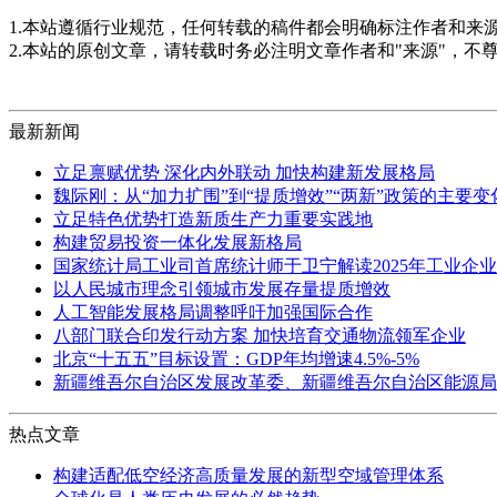
1.本站遵循行业规范，任何转载的稿件都会明确标注作者和来
2.本站的原创文章，请转载时务必注明文章作者和"来源"，不
最新新闻
立足禀赋优势 深化内外联动 加快构建新发展格局
魏际刚：从“加力扩围”到“提质增效”“两新”政策的主要
立足特色优势打造新质生产力重要实践地
构建贸易投资一体化发展新格局
国家统计局工业司首席统计师于卫宁解读2025年工业企
以人民城市理念引领城市发展存量提质增效
人工智能发展格局调整呼吁加强国际合作
八部门联合印发行动方案 加快培育交通物流领军企业
北京“十五五”目标设置：GDP年均增速4.5%-5%
新疆维吾尔自治区发展改革委、新疆维吾尔自治区能源局
热点文章
构建适配低空经济高质量发展的新型空域管理体系