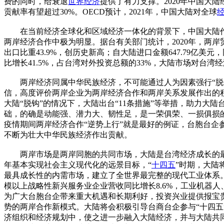
费的同时，给衰退
世界经济
提供了有力支撑。2020年中国大
贡献率有望超过30%。OECD预计，2021年，中国大陆对全球
在当前经济全球化和区域经济一体化的背景下，中国大陆作
两岸经济合作中极为明显。据台有关部门统计，2020年，两岸贸易额
出口比重43.9%，创历史新高；自大陆进口金额647.79亿美元，
比增长41.5%，占台湾对外投资总额的33%，大陆市场对台
两岸经济同属中华民族经济，不可能通过人为因素强行“脱钩”
信，高度评价两岸企业为两岸经济合作和两岸关系发展作出的
大陆“脱钩”的情况下，大陆出台“11条措施”等举措，助力大
础，的确是动能强、潜力大、韧性足，是一荣俱荣、一损俱损
疫情期间两岸经济合作“逆势上行”就是最好的例证，台胞台
不断为壮大中华民族经济作出贡献。
两岸市场是两岸同胞的共同市场，大陆是台湾经济成长的最
年基本实现社会主义现代化的远景目标，“
十四五
”时期，大陆
最具成长性的内需市场，建立了全世界最完整的现代工业体系。
模以上战略性新兴服务业企业营收同比增长8.6%，工业机器人、
为广大台胞台企带来重大机遇和长期利好，投资兴业提供报宝
势的两岸合作新模式。大陆将会积极引导台商台企参与“十四五”
济组织和经济规划中，使之进一步融入大陆经济，并与大陆共