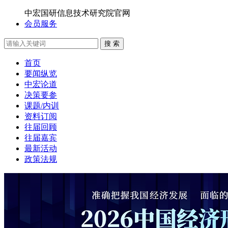
中宏国研信息技术研究院官网
会员服务
搜 索
首页
要闻纵览
中宏论道
决策要参
课题/内训
资料订阅
往届回顾
往届嘉宾
最新活动
政策法规