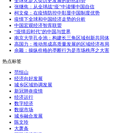
全球化是人类历史发展的必然趋势
张继焦：从全球战“疫”中读懂中国自信
柯文俊：在疫情防控中彰显中国制度优势
疫情下全球和中国经济走势的分析
中国宏观经济智库联盟
“疫情后时代”的中国与世界
南京大学孔令池：构建长三角区域创新共同体
高国力：推动形成高质量发展的区域经济布局
佘颖：操纵价格的垄断行为是市场秩序之大害
热点标签
范恒山
经济向好发展
城乡区域协调发展
新冠肺炎疫情
经济运行
数字经济
数据市场
城乡融合发展
陈文玲
大萧条