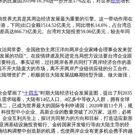
比重由2019年16.3%进一步升至17%左右，对世界
经济
增长
世界尤其是其周边经济发展最为重要的引擎。这一带动作用在
，下同)出口金额1514.52亿美元，同比增长14.6%，占台湾总
差高达866.73亿美元。台湾对大陆投资59.06亿美元，较去年同
央政治局常委、全国政协主席汪洋向两岸企业家峰会理事会发来贺
发展的功臣”。在疫情肆虐及民进党当局想方设法要台湾企业跟
的重要特点。事实证明，过往两岸各界共同打下两岸经济合作的基
离不开大陆庞大的市场，离不开两岸产业链供应链的分工合作。
大陆增资扩产，积极抓住大陆发展战略期转型升级、做大做强，
会擘画了“
十四五
”时期大陆经济社会发展蓝图，提出了到2035
需求端看，大陆有14亿人口、4亿多中等收入人群，拥有全球
，已成为世界最大的国际专利申请国；2020年前11个月，规
2%；科技型中小企业、高新企业的数量突破了20万家。这些，必将
、企业互利共生上，探讨共同努力的方向和目标，打造适应新形
化、亚洲基础设施投资银行、金砖国家开发银行等由大陆主导的经
场结构调整中创造新的机遇，也使两岸企业有更多机会携手跨越