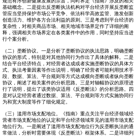
规范有序创新健康发展的宗旨，同时界定《指南》涉及的相关
基础概念。二是提出反垄断执法机构对平台经济开展反垄断监
管应当坚持保护市场公平竞争、依法科学高效监管、激发创新
创造活力、维护各方合法利益的原则。三是考虑到平台经济的
复杂性，对相关商品市场、相关地域市场界定作了详细的阐
释，强调相关市场界定在各类案件中的作用，同时坚持应当进
行个案分析。
（二）垄断协议。一是分析了垄断协议的执法思路，明确垄断
协议的形式，特别是对其他协同行为作出了具体的解释。二是
结合平台经济特点，对经营者达成或者实施垄断协议的具体方
式、执法考量因素等作出说明，明确了经营者可能利用技术手
段、数据、算法、平台规则等方式达成横向垄断或者纵向垄断
协议，阐述了相关案件的分析思路。三是对轴幅协议的原理进
行了说明，提出了该类协议适用《反垄断法》的分析思路。四
是对认定经营者通过数据、算法、平台规则等方式实施协同行
为和宽大制度等作了细化规定。
（三）滥用市场支配地位。《指南》重点关注平台经济领域经
营者市场支配地位的认定和平台经济领域常见的滥用市场支配
地位行为。一是阐述了滥用市场支配地位行为反垄断执法的通
常做法，分析时需要体现《反垄断法》框架体系。二是详细列