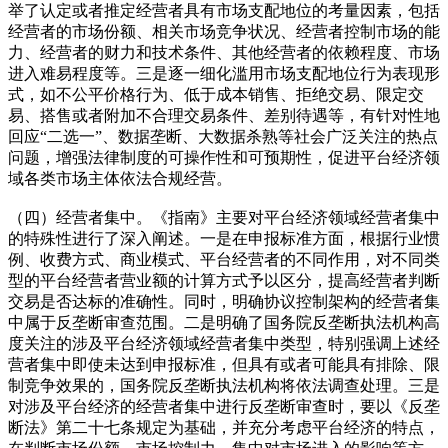
举了认定或者推定经营者具有市场支配地位的考量因素，包括
经营者的市场份额、相关市场竞争状况、经营者控制市场的能
力、经营者的财力和技术条件、其他经营者的依赖程度、市场
进入难易程度等。三是逐一细化滥用市场支配地位行为表现形
式，如不公平价格行为、低于成本销售、拒绝交易、限定交
易、搭售或者附加不合理交易条件、差别待遇等，有针对性地
回应“二选一”、数据垄断、大数据杀熟等社会广泛关注的热点
问题，增强法律制度的可操作性和可预期性，促进平台经济领
域各类市场主体依法合规经营。
（四）经营者集中。《指南》主要对平台经济领域经营者集中
的特殊性进行了深入阐述。一是在申报标准方面，根据行业惯
例、收费方式、商业模式、平台经营者的不同作用，对不同类
型的平台经营者营业额的计算方式予以区分，提高经营者判断
交易是否达标的准确性。同时，明确协议控制架构的经营者集
中属于反垄断审查范围。二是明确了国务院反垄断执法机构高
度关注的涉及平台经济领域经营者集中类型，特别强调上述经
营者集中即使未达到申报标准，但具有或者可能具有排除、限
制竞争效果的，国务院反垄断执法机构将依法调查处理。三是
对涉及平台经济的经营者集中进行反垄断审查时，要以《反垄
断法》第二十七条规定为基础，并充分考虑平台经济的特点，