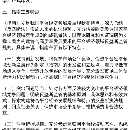
南》正式印发。
三、指南主要特点
《指南》立足我国平台经济领域发展现状和特点，深入总结
《反垄断法》实施以来的执法经验，充分借鉴欧美发达国家平
台经济领域竞争规则的成熟做法，以理论研究和实证调研为支
撑，着力构建符合高质量发展要求的平台经济领域反垄断监管
规则。具体来说，指南主要有以下特点：
（一）支持创新发展。将保护市场公平竞争、促进平台经济领
域创新发展作为制定《指南》的出发点和立足点，着力降低市
场进入壁垒，营造开放包容的发展环境，充分激发市场主体创
新活力和发展动力，提高我国平台经济的整体国际竞争力。
（二）突出问题导向。针对各方面反映较为突出的平台经济领
域竞争问题，明确反垄断监管的基本原则、具体思路和有效方
式，探索构建符合平台经济发展规律和特点的反垄断执法规
则，回应社会关切，保护市场公平竞争，维护消费者合法权
益。
（三）注重把握规律。充分考虑互联网平台经济动态性、系统