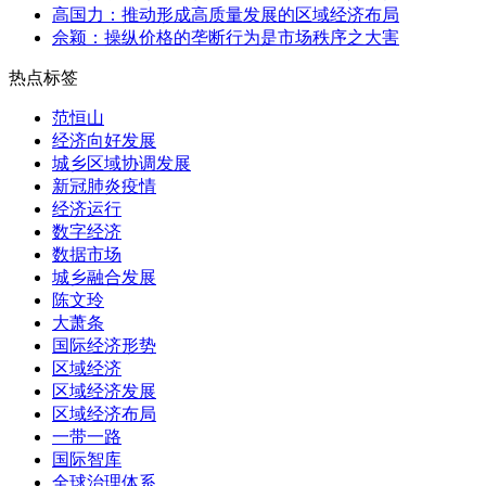
高国力：推动形成高质量发展的区域经济布局
佘颖：操纵价格的垄断行为是市场秩序之大害
热点标签
范恒山
经济向好发展
城乡区域协调发展
新冠肺炎疫情
经济运行
数字经济
数据市场
城乡融合发展
陈文玲
大萧条
国际经济形势
区域经济
区域经济发展
区域经济布局
一带一路
国际智库
全球治理体系