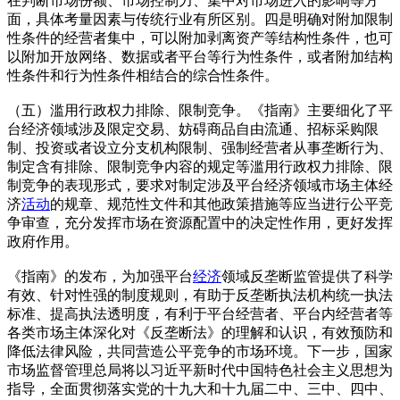
在判断市场份额、市场控制力、集中对市场进入的影响等方
面，具体考量因素与传统行业有所区别。四是明确对附加限制
性条件的经营者集中，可以附加剥离资产等结构性条件，也可
以附加开放网络、数据或者平台等行为性条件，或者附加结构
性条件和行为性条件相结合的综合性条件。
（五）滥用行政权力排除、限制竞争。《指南》主要细化了平
台经济领域涉及限定交易、妨碍商品自由流通、招标采购限
制、投资或者设立分支机构限制、强制经营者从事垄断行为、
制定含有排除、限制竞争内容的规定等滥用行政权力排除、限
制竞争的表现形式，要求对制定涉及平台经济领域市场主体经
济
活动
的规章、规范性文件和其他政策措施等应当进行公平竞
争审查，充分发挥市场在资源配置中的决定性作用，更好发挥
政府作用。
《指南》的发布，为加强平台
经济
领域反垄断监管提供了科学
有效、针对性强的制度规则，有助于反垄断执法机构统一执法
标准、提高执法透明度，有利于平台经营者、平台内经营者等
各类市场主体深化对《反垄断法》的理解和认识，有效预防和
降低法律风险，共同营造公平竞争的市场环境。下一步，国家
市场监督管理总局将以习近平新时代中国特色社会主义思想为
指导，全面贯彻落实党的十九大和十九届二中、三中、四中、