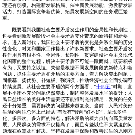
理还有弱项。构建新发展格局、催生新发展动能、激发新发展
活力、打造国际竞争新优势、拓展发展新空间的任务艰巨繁
重。
既要看到我国社会主要矛盾发生作用的全局性和长期性，
也要看到新发展阶段社会主要矛盾变化带来的新特征和新要
求。进入新时代，我国社会主要矛盾的变化是关系全局的历史
性变化，对党和国家工作提出了许多新要求。社会主要矛盾发
挥作用具有根本性、全局性、长期性，贯穿建设社会主义现代
化国家的整个过程，解决主要矛盾不可能一蹴而就，既要积极
有为，又要持之以恒。关键是根据不同发展阶段的新特点和新
问题，抓住主要矛盾和矛盾的主要方面，着力解决突出问题，
固根基、扬优势、补短板、强弱项，推动经济社会全面协调可
持续发展。从社会主要矛盾的两个方面看，“
十四五
”时期，发
展不平衡不充分问题仍然突出，制约整体发展水平的提升；人
民日益增长的美好生活需要还不能得到充分满足，发展的任务
还十分繁重，需要解决的问题越来越复杂。当前，人民对美好
生活的向往总体上已经从“有没有”转向“好不好”，呈现多样
化、多层次、多方面的特点，解决矛盾的着力点转向高质量发
展。人民群众的需求不仅提高了，而且有些以往不太紧迫的问
题现在亟需及时解决。坚持在发展中保障和改善民生的原则方