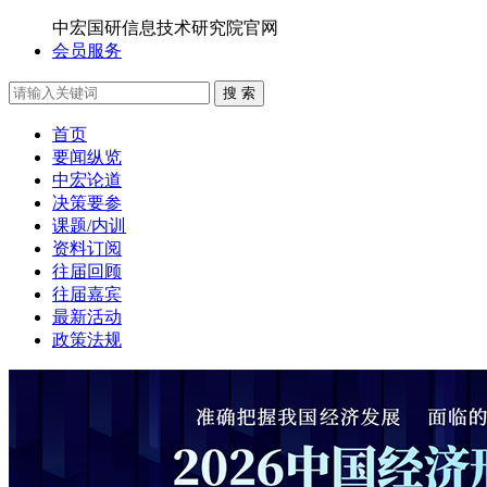
中宏国研信息技术研究院官网
会员服务
搜 索
首页
要闻纵览
中宏论道
决策要参
课题/内训
资料订阅
往届回顾
往届嘉宾
最新活动
政策法规