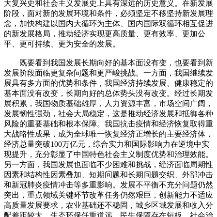
大复兴史和社会主义发展史上具有深远的历史意义。在新发展
阶段，面对新的发展环境和条件，必须坚定不移坚持新发展理
念，加快构建以国内大循环为主体、国内国际双循环相互促进
的新发展格局，推动经济实现更高质量、更有效率、更加公
平、更可持续、更为安全的发展。
既要看到我国发展长期向好的基本面没有变，也要看到新
发展阶段面临更复杂问题和更严峻挑战。一方面，我国继续发
展具有多方面的优势和条件，我国经济持续发展、健康稳定的
基本面没有改变，长期向好的总体势头没有改变。经过长期发
展积累，我国物质基础雄厚，人力资源丰富，市场空间广阔，
发展韧性强劲，社会大局稳定，这是推动经济发展和抵御各种
风险的重要基础和根本保障。我国抗击疫情和经济恢复取得重
大战略性成果，成为全球唯一恢复经济正增长的主要经济体，
经济总量突破100万亿元，综合实力和国际影响力在逆境中实
现提升，充分彰显了中国特色社会主义制度优势和治理效能。
另一方面，我国发展也面临不少困难和挑战，经济面临周期性
因素和结构性因素叠加、短期问题和长期问题交织、外部冲击
和新冠肺炎疫情冲击等多重影响。发展不平衡不充分问题仍然
突出，重点领域关键环节改革任务仍然艰巨，创新能力不适应
高质量发展要求，农业基础还不稳固，城乡区域发展和收入分
配差距较大，生态环保任重道远，民生保障存在短板，社会治