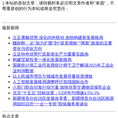
2.本站的原创文章，请转载时务必注明文章作者和"来源"，不
尊重原创的行为本站或将追究责任；
最新新闻
立足禀赋优势 深化内外联动 加快构建新发展格局
魏际刚：从“加力扩围”到“提质增效”“两新”政策的主要
变化与优化方向
立足特色优势打造新质生产力重要实践地
构建贸易投资一体化发展新格局
国家统计局工业司首席统计师于卫宁解读2025年工业企
业利润数据
以人民城市理念引领城市发展存量提质增效
人工智能发展格局调整呼吁加强国际合作
八部门联合印发行动方案 加快培育交通物流领军企业
北京“十五五”目标设置：GDP年均增速4.5%-5%
新疆维吾尔自治区发展改革委、新疆维吾尔自治区能源
局组织召开“一企一专班”联络服务座谈会
热点文章