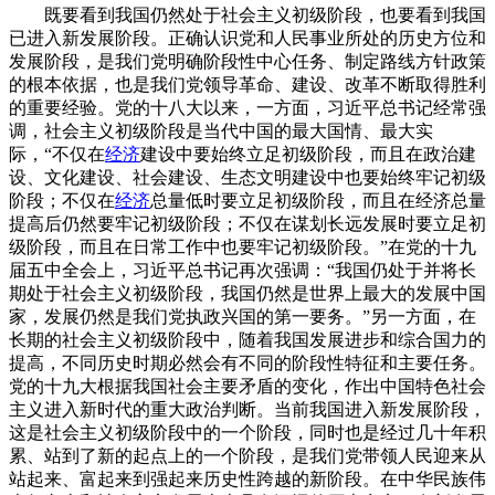
既要看到我国仍然处于社会主义初级阶段，也要看到我国
已进入新发展阶段。正确认识党和人民事业所处的历史方位和
发展阶段，是我们党明确阶段性中心任务、制定路线方针政策
的根本依据，也是我们党领导革命、建设、改革不断取得胜利
的重要经验。党的十八大以来，一方面，习近平总书记经常强
调，社会主义初级阶段是当代中国的最大国情、最大实
际，“不仅在
经济
建设中要始终立足初级阶段，而且在政治建
设、文化建设、社会建设、生态文明建设中也要始终牢记初级
阶段；不仅在
经济
总量低时要立足初级阶段，而且在经济总量
提高后仍然要牢记初级阶段；不仅在谋划长远发展时要立足初
级阶段，而且在日常工作中也要牢记初级阶段。”在党的十九
届五中全会上，习近平总书记再次强调：“我国仍处于并将长
期处于社会主义初级阶段，我国仍然是世界上最大的发展中国
家，发展仍然是我们党执政兴国的第一要务。”另一方面，在
长期的社会主义初级阶段中，随着我国发展进步和综合国力的
提高，不同历史时期必然会有不同的阶段性特征和主要任务。
党的十九大根据我国社会主要矛盾的变化，作出中国特色社会
主义进入新时代的重大政治判断。当前我国进入新发展阶段，
这是社会主义初级阶段中的一个阶段，同时也是经过几十年积
累、站到了新的起点上的一个阶段，是我们党带领人民迎来从
站起来、富起来到强起来历史性跨越的新阶段。在中华民族伟