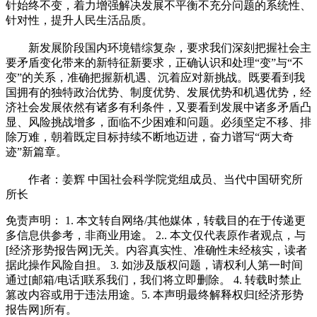
针始终不变，着力增强解决发展不平衡不充分问题的系统性、
针对性，提升人民生活品质。
新发展阶段国内环境错综复杂，要求我们深刻把握社会主
要矛盾变化带来的新特征新要求，正确认识和处理“变”与“不
变”的关系，准确把握新机遇、沉着应对新挑战。既要看到我
国拥有的独特政治优势、制度优势、发展优势和机遇优势，经
济社会发展依然有诸多有利条件，又要看到发展中诸多矛盾凸
显、风险挑战增多，面临不少困难和问题。必须坚定不移、排
除万难，朝着既定目标持续不断地迈进，奋力谱写“两大奇
迹”新篇章。
作者：姜辉 中国社会科学院党组成员、当代中国研究所
所长
免责声明： 1. 本文转自网络/其他媒体，转载目的在于传递更
多信息供参考，非商业用途。 2.. 本文仅代表原作者观点，与
[经济形势报告网]无关。内容真实性、准确性未经核实，读者
据此操作风险自担。 3. 如涉及版权问题，请权利人第一时间
通过[邮箱/电话]联系我们，我们将立即删除。 4. 转载时禁止
篡改内容或用于违法用途。5. 本声明最终解释权归[经济形势
报告网]所有。