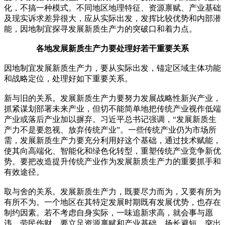
化，不搞一种模式。不同地区地理特征、资源禀赋、产业基础
及现实诉求差异很大，应从实际出发，发挥比较优势和内部潜
能，因地制宜探寻发展新质生产力的突破口和着力点。
各地发展新质生产力要处理好若干重要关系
因地制宜发展新质生产力，要从实际出发，锚定区域主体功能
和战略定位，处理好如下重要关系。
新与旧的关系。发展新质生产力要努力发展战略性新兴产业，
抓紧谋划部署未来产业，但切不能简单地把传统产业视作低端
产业或落后产业加以摒弃。习近平总书记强调，“发展新质生
产力不是要忽视、放弃传统产业”。一些传统产业仍为市场所
需，发展新质生产力要充分利用好这个基础，通过技术赋能，
使其向高端化、智能化和绿色化转型，重塑传统产业竞争新优
势。要把改造提升传统产业作为发展新质生产力的重要抓手和
有效途径。
取与舍的关系。发展新质生产力，既要尽力而为，又要有所为
有所不为。一个地区在其特定发展时期既有发展优势，也存在
制约因素。若不考虑自身实际，一味追新求高，就会事与愿
违、劳民伤财。要立足资源禀赋和产业基础，扬长避短，突出