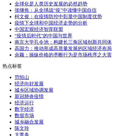
全球化是人类历史发展的必然趋势
张继焦：从全球战“疫”中读懂中国自信
柯文俊：在疫情防控中彰显中国制度优势
疫情下全球和中国经济走势的分析
中国宏观经济智库联盟
“疫情后时代”的中国与世界
南京大学孔令池：构建长三角区域创新共同体
高国力：推动形成高质量发展的区域经济布局
佘颖：操纵价格的垄断行为是市场秩序之大害
热点标签
范恒山
经济向好发展
城乡区域协调发展
新冠肺炎疫情
经济运行
数字经济
数据市场
城乡融合发展
陈文玲
大萧条