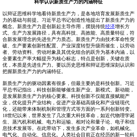
科学认识新质生产力的内涵特征
以辩证思维科学地看待新质生产力，是各地培育发展新质生产
力的基础与前提。习近平总书记创造性地提出了新质生产力的
概念。新质生产力是创新起主导作用，摆脱传统
经济
增长方
式、生产力发展路径，具有高科技、高效能、高质量特征，符
合新发展理念的先进生产力质态。新质生产力由技术革命性突
破、生产要素创新性配置、产业深度转型升级而催生，以劳动
者、劳动资料、劳动对象及其优化组合的跃升为基本内涵，以
全要素生产率大幅提升为核心标志，特点是创新，关键在质
优，本质是先进生产力。要以历史思维和辩证思维深刻认识和
把握新质生产力的内涵特征。
新质生产力的驱动因素有很多，但最主要的是科技创新。习近
平总书记指出，科技创新能够催生新产业、新模式、新动能，
是发展新质生产力的核心要素。科技创新不仅能直接赋能产
业，优化提升产业结构，促进产业基础高级化和产业链现代
化，还能带来体制机制和管理方式等方面的一系列创新转变。
18世纪以来，世界发生了几次重大科技革命，如近代物理学诞
生、蒸汽机和机械、电力和运输、相对论和量子论、电子和信
息技术发展等。在此带动下，发生多次产业革命，如机械化、
电气化、自动化、信息化。人类社会目前正在经历的新一轮科