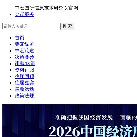
中宏国研信息技术研究院官网
会员服务
搜 索
首页
要闻纵览
中宏论道
决策要参
课题/内训
资料订阅
往届回顾
往届嘉宾
最新活动
政策法规