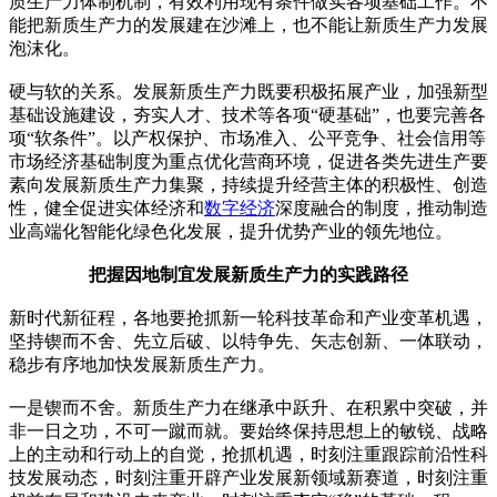
质生产力体制机制，有效利用现有条件做实各项基础工作。不
能把新质生产力的发展建在沙滩上，也不能让新质生产力发展
泡沫化。
硬与软的关系。发展新质生产力既要积极拓展产业，加强新型
基础设施建设，夯实人才、技术等各项“硬基础”，也要完善各
项“软条件”。以产权保护、市场准入、公平竞争、社会信用等
市场经济基础制度为重点优化营商环境，促进各类先进生产要
素向发展新质生产力集聚，持续提升经营主体的积极性、创造
性，健全促进实体经济和
数字经济
深度融合的制度，推动制造
业高端化智能化绿色化发展，提升优势产业的领先地位。
把握因地制宜发展新质生产力的实践路径
新时代新征程，各地要抢抓新一轮科技革命和产业变革机遇，
坚持锲而不舍、先立后破、以特争先、矢志创新、一体联动，
稳步有序地加快发展新质生产力。
一是锲而不舍。新质生产力在继承中跃升、在积累中突破，并
非一日之功，不可一蹴而就。要始终保持思想上的敏锐、战略
上的主动和行动上的自觉，抢抓机遇，时刻注重跟踪前沿性科
技发展动态，时刻注重开辟产业发展新领域新赛道，时刻注重