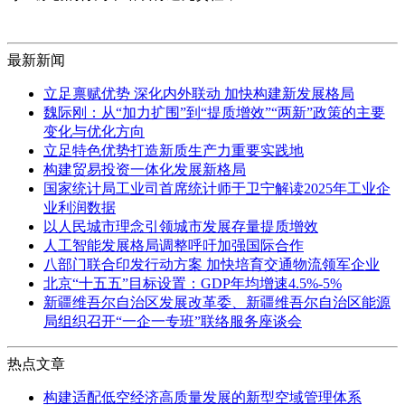
最新新闻
立足禀赋优势 深化内外联动 加快构建新发展格局
魏际刚：从“加力扩围”到“提质增效”“两新”政策的主要
变化与优化方向
立足特色优势打造新质生产力重要实践地
构建贸易投资一体化发展新格局
国家统计局工业司首席统计师于卫宁解读2025年工业企
业利润数据
以人民城市理念引领城市发展存量提质增效
人工智能发展格局调整呼吁加强国际合作
八部门联合印发行动方案 加快培育交通物流领军企业
北京“十五五”目标设置：GDP年均增速4.5%-5%
新疆维吾尔自治区发展改革委、新疆维吾尔自治区能源
局组织召开“一企一专班”联络服务座谈会
热点文章
构建适配低空经济高质量发展的新型空域管理体系