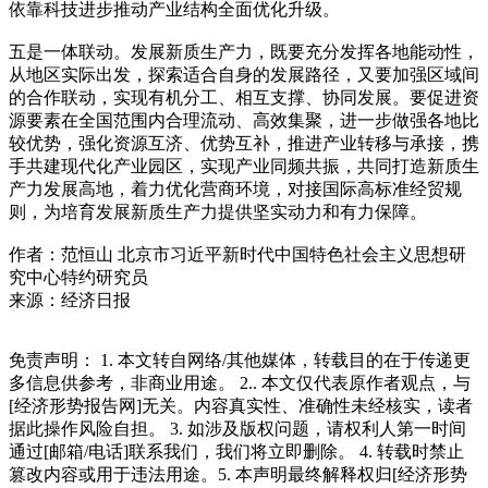
依靠科技进步推动产业结构全面优化升级。
五是一体联动。发展新质生产力，既要充分发挥各地能动性，
从地区实际出发，探索适合自身的发展路径，又要加强区域间
的合作联动，实现有机分工、相互支撑、协同发展。要促进资
源要素在全国范围内合理流动、高效集聚，进一步做强各地比
较优势，强化资源互济、优势互补，推进产业转移与承接，携
手共建现代化产业园区，实现产业同频共振，共同打造新质生
产力发展高地，着力优化营商环境，对接国际高标准经贸规
则，为培育发展新质生产力提供坚实动力和有力保障。
作者：范恒山 北京市习近平新时代中国特色社会主义思想研
究中心特约研究员
来源：经济日报
免责声明： 1. 本文转自网络/其他媒体，转载目的在于传递更
多信息供参考，非商业用途。 2.. 本文仅代表原作者观点，与
[经济形势报告网]无关。内容真实性、准确性未经核实，读者
据此操作风险自担。 3. 如涉及版权问题，请权利人第一时间
通过[邮箱/电话]联系我们，我们将立即删除。 4. 转载时禁止
篡改内容或用于违法用途。5. 本声明最终解释权归[经济形势