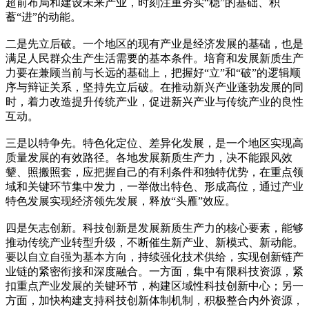
超前布局和建设未来产业，时刻注重夯实“稳”的基础、积
蓄“进”的动能。
二是先立后破。一个地区的现有产业是经济发展的基础，也是
满足人民群众生产生活需要的基本条件。培育和发展新质生产
力要在兼顾当前与长远的基础上，把握好“立”和“破”的逻辑顺
序与辩证关系，坚持先立后破。在推动新兴产业蓬勃发展的同
时，着力改造提升传统产业，促进新兴产业与传统产业的良性
互动。
三是以特争先。特色化定位、差异化发展，是一个地区实现高
质量发展的有效路径。各地发展新质生产力，决不能跟风效
颦、照搬照套，应把握自己的有利条件和独特优势，在重点领
域和关键环节集中发力，一举做出特色、形成高位，通过产业
特色发展实现经济领先发展，释放“头雁”效应。
四是矢志创新。科技创新是发展新质生产力的核心要素，能够
推动传统产业转型升级，不断催生新产业、新模式、新动能。
要以自立自强为基本方向，持续强化技术供给，实现创新链产
业链的紧密衔接和深度融合。一方面，集中有限科技资源，紧
扣重点产业发展的关键环节，构建区域性科技创新中心；另一
方面，加快构建支持科技创新体制机制，积极整合内外资源，