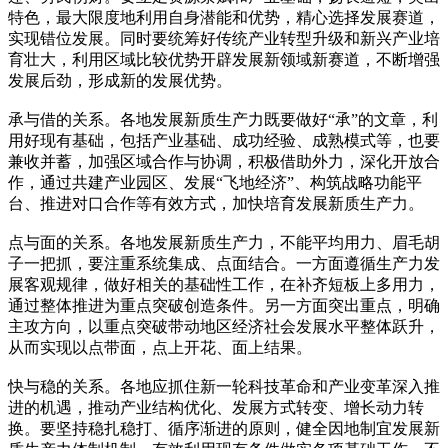
特色，最大限度地利用自身潜能和优势，精心选择发展赛道，
实现错位发展。同时要统筹好传统产业转型升级和新兴产业培
育壮大，利用区域比较优势开辟发展新领域新赛道，不断增强
发展后劲，形成新的发展优势。
承与借的关系。各地发展新质生产力既要做好“承”的文章，利
用好现有基础，包括产业基础、成功经验、成熟模式等，也要
兼收并蓄，加强区域合作与协调，积极借助外力，深化开放合
作，通过共建产业园区、发展“飞地经济”、构筑战略功能平
台、推进对口合作等有效方式，加快培育发展新质生产力。
点与面的关系。各地发展新质生产力，不能平均用力、眉毛胡
子一把抓，要注重系统集成、点面结合。一方面遵循生产力发
展客观规律，做好相关的基础性工作，在补齐短板上多用力，
通过整体推进为重点突破创造条件。另一方面突出重点，明确
主攻方向，以重点突破带动地区经济社会发展水平整体跃升，
从而实现以点带面，点上开花、面上结果。
快与稳的关系。各地应抓住新一轮科技革命和产业变革深入推
进的机遇，推动产业结构优化、发展方式转变、增长动力转
换。要坚持稳扎稳打、循序渐进的原则，健全因地制宜发展新