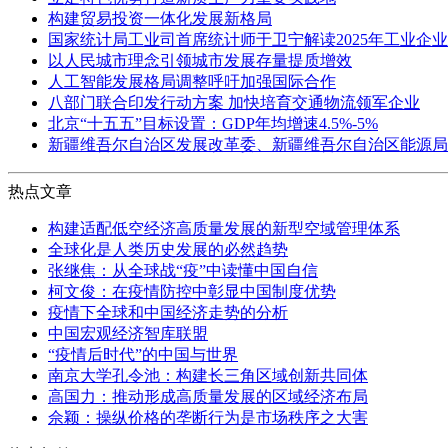
构建贸易投资一体化发展新格局
国家统计局工业司首席统计师于卫宁解读2025年工业企
以人民城市理念引领城市发展存量提质增效
人工智能发展格局调整呼吁加强国际合作
八部门联合印发行动方案 加快培育交通物流领军企业
北京“十五五”目标设置：GDP年均增速4.5%-5%
新疆维吾尔自治区发展改革委、新疆维吾尔自治区能源局
热点文章
构建适配低空经济高质量发展的新型空域管理体系
全球化是人类历史发展的必然趋势
张继焦：从全球战“疫”中读懂中国自信
柯文俊：在疫情防控中彰显中国制度优势
疫情下全球和中国经济走势的分析
中国宏观经济智库联盟
“疫情后时代”的中国与世界
南京大学孔令池：构建长三角区域创新共同体
高国力：推动形成高质量发展的区域经济布局
佘颖：操纵价格的垄断行为是市场秩序之大害