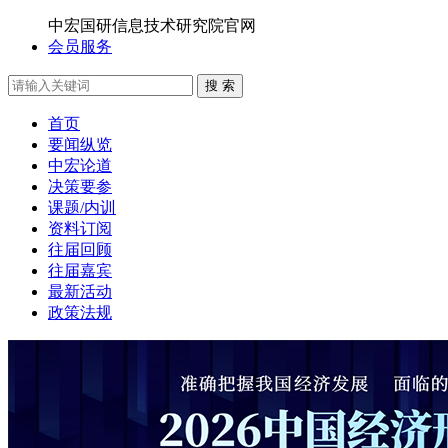
中宏国研信息技术研究院官网
会员服务
搜 索
首页
要闻纵览
中宏论道
决策要参
课题/内训
资料订阅
往届回顾
往届嘉宾
最新活动
政策法规