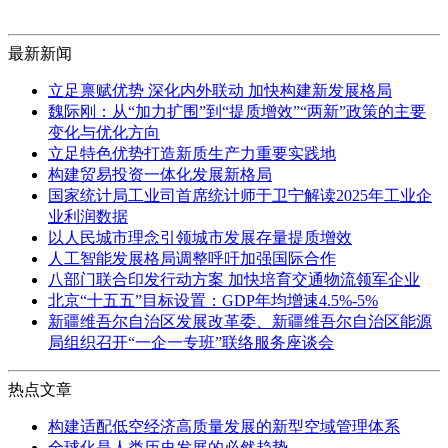
最新新闻
立足禀赋优势 深化内外联动 加快构建新发展格局
魏际刚：从“加力扩围”到“提质增效”“两新”政策的主要
变化与优化方向
立足特色优势打造新质生产力重要实践地
构建贸易投资一体化发展新格局
国家统计局工业司首席统计师于卫宁解读2025年工业企
业利润数据
以人民城市理念引领城市发展存量提质增效
人工智能发展格局调整呼吁加强国际合作
八部门联合印发行动方案 加快培育交通物流领军企业
北京“十五五”目标设置：GDP年均增速4.5%-5%
新疆维吾尔自治区发展改革委、新疆维吾尔自治区能源
局组织召开“一企一专班”联络服务座谈会
热点文章
构建适配低空经济高质量发展的新型空域管理体系
全球化是人类历史发展的必然趋势