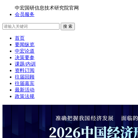
中宏国研信息技术研究院官网
会员服务
搜 索
首页
要闻纵览
中宏论道
决策要参
课题/内训
资料订阅
往届回顾
往届嘉宾
最新活动
政策法规