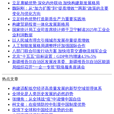
立足禀赋优势 深化内外联动 加快构建新发展格局
魏际刚：从“加力扩围”到“提质增效”“两新”政策的主要
变化与优化方向
立足特色优势打造新质生产力重要实践地
构建贸易投资一体化发展新格局
国家统计局工业司首席统计师于卫宁解读2025年工业企
业利润数据
以人民城市理念引领城市发展存量提质增效
人工智能发展格局调整呼吁加强国际合作
八部门联合印发行动方案 加快培育交通物流领军企业
北京“十五五”目标设置：GDP年均增速4.5%-5%
新疆维吾尔自治区发展改革委、新疆维吾尔自治区能源
局组织召开“一企一专班”联络服务座谈会
热点文章
构建适配低空经济高质量发展的新型空域管理体系
全球化是人类历史发展的必然趋势
张继焦：从全球战“疫”中读懂中国自信
柯文俊：在疫情防控中彰显中国制度优势
疫情下全球和中国经济走势的分析