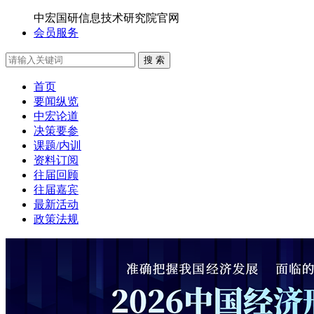
中宏国研信息技术研究院官网
会员服务
搜 索
首页
要闻纵览
中宏论道
决策要参
课题/内训
资料订阅
往届回顾
往届嘉宾
最新活动
政策法规