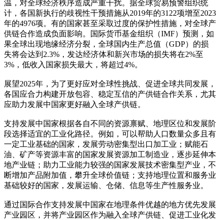
温，对全球经济秩序造成严重干扰。据全球贸易预警组织统
计，各国新执行的歧视性干预措施从2019年的3122项增至2023
年的4976项。有的国家甚至采取过度的保护性措施，对全球产
供链合作造成负面影响。国际货币基金组织（IMF）预测，如
果全球出现地缘经济分裂，全球国内生产总值（GDP）的损
失将会达到2.3%，发达经济体和新兴市场的损失将在2%至
3%，低收入国家损失最大，将超过4%。
展望2025年，为了更好应对全球性挑战、促进全球共同发展，
各国应合力构建开放包容、稳定互信的产供链合作关系，尤其
应助力发展中国家更好融入全球产供链。
支持发展中国家根据各自不同的资源禀赋、地理区位和发展阶
段选择适宜的工业化路径。例如，可以帮助人口数量众多且有
一定工业基础的国家，发展劳动密集型出口加工业；赋能石
油、矿产等资源丰富的国家发展资源加工制造业，逐步延伸本
地产业链；助力工业能力较强的国家发展技术密集型产业，不
断增加产品附加值，攀升全球价值链；支持地理位置和服务业
基础较好的国家，发展运输、仓储、信息等生产性服务业。
通过国际合作支持发展中国家在地理条件优越的地方优先发展
产业园区，并将产业园区作为融入全球产供链、促进工业化发