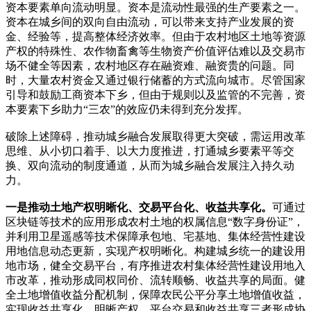
资本要素单向流动明显。资本是流动性最强的生产要素之一。
资本在城乡间的双向自由流动，可以带来支持产业发展的资
金、经验等，提高整体经济效率。但由于农村地区土地等资源
产权的特殊性、农作物畜禽等生物资产价值评估难以及交易市
场不健全等因素，农村地区存在融资难、融资贵的问题。同
时，大量农村资金又通过银行储蓄的方式流向城市。尽管国家
引导和鼓励工商资本下乡，但由于规则以及监管的不完善，资
本要素下乡助力“三农”的效应仍未得到充分发挥。
破除上述障碍，推动城乡融合发展取得更大突破，需运用改革
思维、从小切口着手、以大力度推进，打通城乡要素平等交
换、双向流动的制度通道，从而为城乡融合发展注入持久动
力。
一是推动土地产权明晰化、交易平台化、收益共享化。
可通过
区块链等技术的应用形成农村土地的权属信息“数字身份证”，
并利用卫星遥感等技术保障承包地、宅基地、集体经营性建设
用地信息动态更新，实现产权明晰化。构建城乡统一的建设用
地市场，健全交易平台，有序推进农村集体经营性建设用地入
市改革，推动形成同权同价、流转顺畅、收益共享的局面。健
全土地增值收益分配机制，保障农民公平分享土地增值收益，
实现收益共享化。明晰产权、平台交易和收益共享三者形成协