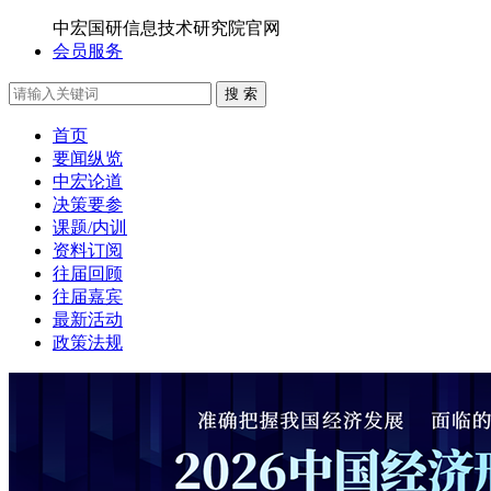
中宏国研信息技术研究院官网
会员服务
搜 索
首页
要闻纵览
中宏论道
决策要参
课题/内训
资料订阅
往届回顾
往届嘉宾
最新活动
政策法规