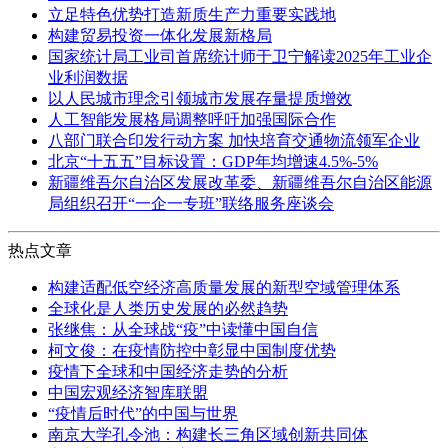
立足特色优势打造新质生产力重要实践地
构建贸易投资一体化发展新格局
国家统计局工业司首席统计师于卫宁解读2025年工业企
业利润数据
以人民城市理念引领城市发展存量提质增效
人工智能发展格局调整呼吁加强国际合作
八部门联合印发行动方案 加快培育交通物流领军企业
北京“十五五”目标设置：GDP年均增速4.5%-5%
新疆维吾尔自治区发展改革委、新疆维吾尔自治区能源
局组织召开“一企一专班”联络服务座谈会
热点文章
构建适配低空经济高质量发展的新型空域管理体系
全球化是人类历史发展的必然趋势
张继焦：从全球战“疫”中读懂中国自信
柯文俊：在疫情防控中彰显中国制度优势
疫情下全球和中国经济走势的分析
中国宏观经济智库联盟
“疫情后时代”的中国与世界
南京大学孔令池：构建长三角区域创新共同体