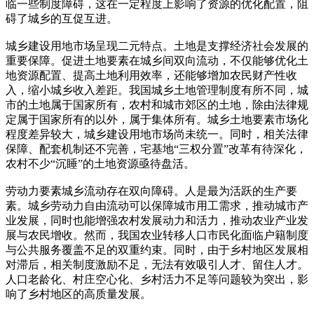
临一些制度障碍，这在一定程度上影响了资源的优化配置，阻
碍了城乡的互促互进。
城乡建设用地市场呈现二元特点。土地是支撑经济社会发展的
重要保障。促进土地要素在城乡间双向流动，不仅能够优化土
地资源配置、提高土地利用效率，还能够增加农民财产性收
入，缩小城乡收入差距。我国城乡土地管理制度有所不同，城
市的土地属于国家所有，农村和城市郊区的土地，除由法律规
定属于国家所有的以外，属于集体所有。城乡土地要素市场化
程度差异较大，城乡建设用地市场尚未统一。同时，相关法律
保障、配套机制还不完善，宅基地“三权分置”改革有待深化，
农村不少“沉睡”的土地资源亟待盘活。
劳动力要素城乡流动存在双向障碍。人是最为活跃的生产要
素。城乡劳动力自由流动可以保障城市用工需求，推动城市产
业发展，同时也能增强农村发展动力和活力，推动农业产业发
展与农民增收。然而，我国农业转移人口市民化面临户籍制度
与公共服务覆盖不足的双重约束。同时，由于乡村地区发展相
对滞后，相关制度激励不足，无法有效吸引人才、留住人才。
人口老龄化、村庄空心化、乡村活力不足等问题较为突出，影
响了乡村地区的高质量发展。