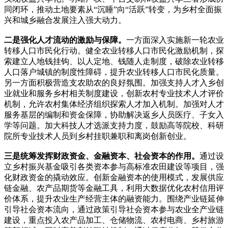
同闭环，推动土地要素从“沉睡”向“活跃”转变，为乡村全面振
兴和城乡融合发展注入强大动力。
二是强化人才流动的激励与保障。
一方面深入实施新一轮农业
转移人口市民化行动。健全农业转移人口市民化激励机制，探
索建立人地钱挂钩、以人定地、钱随人走制度，破除农业转移
人口落户城镇的制度性障碍，提升农业转移人口市民化质量。
另一方面积极营造支农助农的良好氛围。加强支持人才入乡创
业就业和服务乡村相关制度建设，创新农村专业技术人才评价
机制，允许农村集体经济组织探索人才加入机制。加强对人才
服务基层的编制和资金保障，协助解决返乡人员医疗、子女入
学等问题。加大科技人才选派支持力度，鼓励高等院校、科研
院所专业技术人员到乡村挂职兼职和离岗创新创业。
三是统筹发挥财政资金、金融资本、社会资本的作用。
通过设
立乡村振兴基金吸引各类资本参与高标准农田建设等项目，强
化财政资金的撬动效应。创新金融资本的使用模式，发展供应
链金融、农产品期货等金融工具，利用大数据优化农村信用评
价体系，提升农业生产经营主体的融资能力。围绕产业链延伸
引导社会资本流向，通过政策引导社会资本参与农业全产业链
建设，重点投入农产品加工、仓储物流、农村电商、乡村旅游