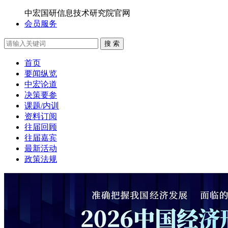
中宏国研信息技术研究院官网
会员服务
搜 索
首页
要闻纵览
中宏论道
决策要参
课题/内训
资料订阅
往届回顾
往届嘉宾
最新活动
政策法规