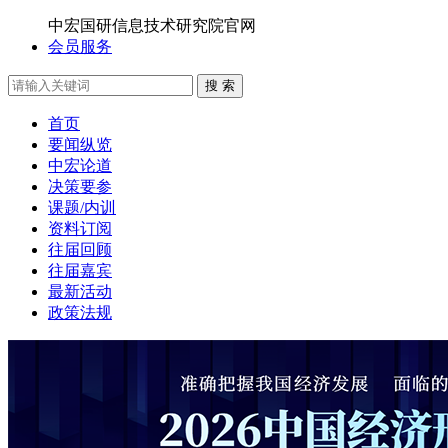
中宏国研信息技术研究院官网
会员服务
搜 索
首页
要闻纵览
中宏论道
决策要参
课题/内训
资料订阅
往届回顾
往届嘉宾
最新活动
政策法规