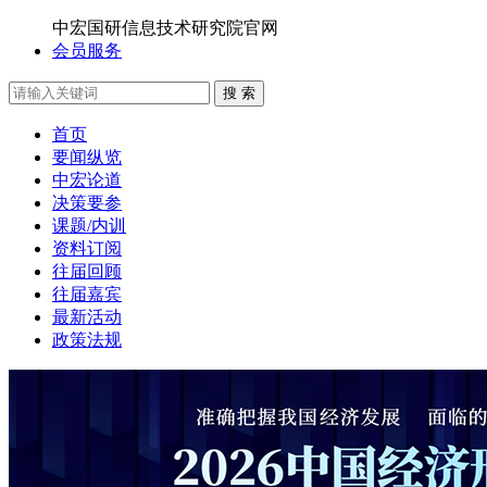
中宏国研信息技术研究院官网
会员服务
搜 索
首页
要闻纵览
中宏论道
决策要参
课题/内训
资料订阅
往届回顾
往届嘉宾
最新活动
政策法规