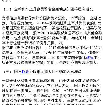
（二） 全球利率上升容易诱发金融动荡并阻碍经济增长
美联储加息进程导致部分国家资本流出、 本币贬值、 金融动
荡、债务压力加大。 2018 年以阿根廷和土耳其为代表的新兴
市场国家出现剧烈金融动荡， 虽然根源在于国内， 但美联储
加息是直接诱因。 预计 2019 年美联储加息不仅冲击其他金融
市场， 也会影响到美国金融和资本市场。 与此同时， 全球利
率上行也进一步增加了债务负担。 根
据 IMF《财政监测报告》 ， 2017 年全球债务水平达到 182 万
亿美元，创历史新纪录， 过去 10 年间增长了 50%， 债务还
本付息压力加大。总体来看， 2019 年主要国家货币
政策
由回
归正常逐步转向紧缩的拐点出现， 全球经济调整风险加大。
（三） 国际
政策
协调难度加大且不确定因素增多
一是全球化趋势遭遇困难和冲击。 由于各国经济发展情况不
同，各个经济体的利益诉求存在很大差别， 国际政策协调的
难度将进一步加大， 联合国、 G20、 APEC 等国际组织的影
响力有所削弱。 二是地缘政治冲突形势依然复杂， 不排除地
缘政治局势恶化等“黑天鹅” 事件出现。 三是国际政治和经济