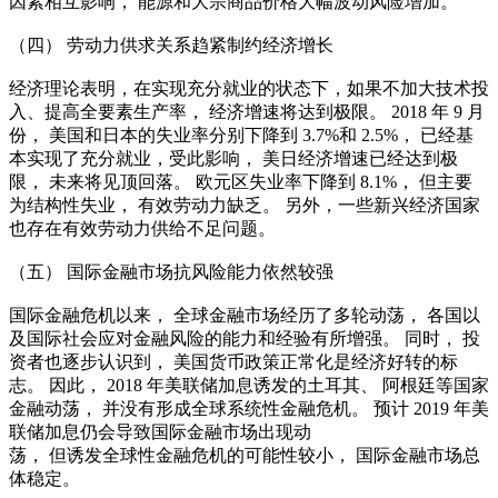
因素相互影响， 能源和大宗商品价格大幅波动风险增加。
（四） 劳动力供求关系趋紧制约经济增长
经济理论表明，在实现充分就业的状态下，如果不加大技术投
入、提高全要素生产率， 经济增速将达到极限。 2018 年 9 月
份， 美国和日本的失业率分别下降到 3.7%和 2.5%， 已经基
本实现了充分就业，受此影响， 美日经济增速已经达到极
限， 未来将见顶回落。 欧元区失业率下降到 8.1%， 但主要
为结构性失业， 有效劳动力缺乏。 另外，一些新兴经济国家
也存在有效劳动力供给不足问题。
（五） 国际金融市场抗风险能力依然较强
国际金融危机以来， 全球金融市场经历了多轮动荡， 各国以
及国际社会应对金融风险的能力和经验有所增强。 同时， 投
资者也逐步认识到， 美国货币政策正常化是经济好转的标
志。 因此， 2018 年美联储加息诱发的土耳其、 阿根廷等国家
金融动荡， 并没有形成全球系统性金融危机。 预计 2019 年美
联储加息仍会导致国际金融市场出现动
荡， 但诱发全球性金融危机的可能性较小， 国际金融市场总
体稳定。