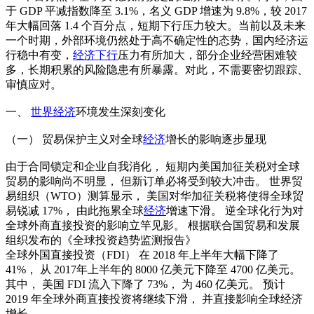
于 GDP 平减指数降至 3.1%，名义 GDP 增速为 9.8%，较 2017
年大幅回落 1.4 个百分点，短期下行压力较大。当前以及未来
一个时期，外部环境仍然处于高不确定性的态势，国内经济运
行稳中有变，
经济下行
压力有所加大，部分企业经营困难较
多，长期积累的风险隐患有所暴露。对此，不需要密切跟踪、
审慎应对。
一、
世界经济
环境发生深刻变化
（一） 贸易保护主义对全球
经济
增长的影响逐步显现
由于合同锁定和企业自我消化， 短期内美国加征关税对全球
贸易的影响尚不明显， 但新订单必将受到较大冲击。 世界贸
易组织（WTO）测算显示， 美国对华加征关税将使得全球贸
易锐减 17%， 由此拖累全球
经济
增速下滑。 逆全球化行为对
全球外商直接投资的影响立竿见影。 根据联合国贸易和发展
组织发布的《全球投资趋势监测报告》
全球外国直接投资（FDI） 在 2018 年上半年大幅下降了
41%， 从 2017年上半年的 8000 亿美元下降至 4700 亿美元。
其中， 美国 FDI 流入下降了 73%， 为 460 亿美元。 预计
2019 年全球外商直接投资将继续下滑， 并直接影响全球经济
增长。