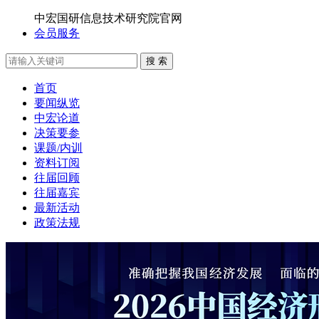
中宏国研信息技术研究院官网
会员服务
搜 索
首页
要闻纵览
中宏论道
决策要参
课题/内训
资料订阅
往届回顾
往届嘉宾
最新活动
政策法规