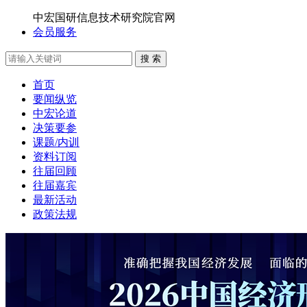
中宏国研信息技术研究院官网
会员服务
搜 索
首页
要闻纵览
中宏论道
决策要参
课题/内训
资料订阅
往届回顾
往届嘉宾
最新活动
政策法规