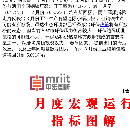
8.5%
， 明显高于
1
月份（
-7.0%
）、
2
月份（
-14.9%
）。
3
月
份前两周全国钢铁厂高炉开工率为
64.37%
， 较
1
月
份
（
64.75%
）、
2
月份（
65.72%
） 均有所回落。 两个高频指标
走势反映出
3
月份工业生产有望边际小幅加快， 但钢铁生产
可能有所放慢。虽然生态环境部已经释放出环保
政策
将有所放
松的表态， 但当前各省市环保压力仍然较大， 环保边际明显
放松的可能性不大， 环保达标仍然是地方政府施政的首要考
量之一。 综合考虑稳投资发力、 春节因素、 提前出口的滞后
效应、 以及上年同期基数等因素， 预计
3
月份工业增加值增
速将回升到
5.8%
左右。