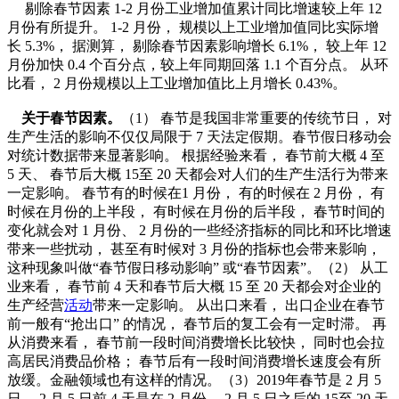
剔除春节因素
1-2
月份工业增加值累计同比增速较上年
12
月份有所提升。
1-2
月份， 规模以上工业增加值同比实际增
长
5.3%
， 据测算， 剔除春节因素影响增长
6.1%
， 较上年
12
月份加快
0.4
个百分点，较上年同期回落
1.1
个百分点。 从环
比看，
2
月份规模以上工业增加值比上月增长
0.43%
。
关于春节因素。
（
1
） 春节是我国非常重要的传统节日， 对
生产生活的影响不仅仅局限于
7
天法定假期。春节假日移动会
对统计数据带来显著影响。 根据经验来看， 春节前大概
4
至
5
天、 春节后大概
15
至
20
天都会对人们的生产生活行为带来
一定影响。 春节有的时候在
1
月份， 有的时候在
2
月份， 有
时候在月份的上半段， 有时候在月份的后半段， 春节时间的
变化就会对
1
月份、
2
月份的一些经济指标的同比和环比增速
带来一些扰动， 甚至有时候对
3
月份的指标也会带来
影响，
这种现象叫做“春节假日移动影响” 或“春节因素”。（
2
） 从工
业来看， 春节前
4
天和春节后大概
15
至
20
天都会对企业的
生产经营
活动
带来一定影响。 从出口来看， 出口企业在春节
前一般有“抢出口” 的情况， 春节后的复工会有一定时滞。 再
从消费来看， 春节前一段时间消费增长比较快， 同时也会拉
高居民消费品价格； 春节后有一段时间消费增长速度会有所
放缓。金融领域也有这样的情况。（
3
）
2019
年春节是
2
月
5
日，
2
月
5
日前
4
天是在
2
月份，
2
月
5
日之后的
15
至
20
天