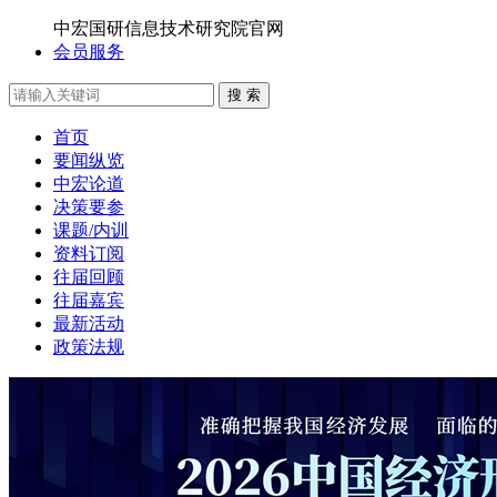
中宏国研信息技术研究院官网
会员服务
搜 索
首页
要闻纵览
中宏论道
决策要参
课题/内训
资料订阅
往届回顾
往届嘉宾
最新活动
政策法规