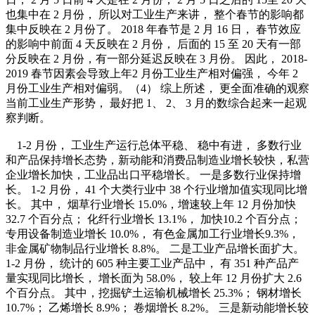
也集中在
2
月份， 所以对工业生产来讲， 整个春节的影响都
集中反映在
2
月份了。
2018
年春节是
2
月
16
日， 春节效应
的影响中前面
4
天反映在
2
月份， 后面的
15
至
20
天有一部
分反映在
2
月份，有一部分延迟反映在
3
月份。 因此，
2018-
2019
春节因素会导致上年
2
月份工业生产相对偏强， 今年
2
月份工业生产相对偏弱。（
4
） 综上所述， 更全面准确的观察
当前工业生产形势， 最好把
1
、
2
、
3
月的数综合起来一起观
察判断。
1-2
月份， 工业生产运行总体平稳、 稳中有进， 多数行业
和产品保持增长态势，新动能和消费品制造业增长较快，私营
企业增长加快，工业品出口平稳增长。 一是多数行业保持增
长。
1-2
月份，
41
个大类行业中
38
个行业增加值实现同比增
长。 其中， 烟草行业增长
15.0%
，增速较上年
12
月份加快
32.7
个百分点； 化纤行业增长
13.1%
， 加快
10.2
个百分点；
专用设备制造业增长
10.0%
， 有色金属加工行业增长
9.3%
，
非金属矿物制品行业增长
8.8%
。 二是工业产品增长面扩大。
1-2
月份， 统计的
605
种主要工业产品中， 有
351
种产品产
量实现同
比增长， 增长面为
58.0%
， 较上年
12
月份扩大
2.6
个百分点。 其中，挖掘铲土运输机械增长
25.3%
； 钢材增长
10.7%
； 乙烯增长
8.9%
； 卷烟增长
8.2%
。 三是新动能增长较