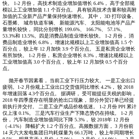
快。
1-2
月份， 高技术制造业增加值增长
6.4%
， 高于全部规
模以上工业增加值
1.1
个百分点。 具有较高技术含量和较高附
加值的工业新产品产量保持快速增长。 其中，
3D
打印设备、
石墨烯、 城市轨道车辆、 新能源汽车、 太阳能电池等产品产
量增长较快， 同比分别增长
199.6%
、
166.7%
、
57.1%
、
53.3%
和
13.5%
。四是消费品制造业增长较快。
1-2
月份， 消
费品制造业增长
6.8%
， 增速比规模以上工业增加值高
1.5
个
百分点， 较上年
12
月加快
3.9
个百分点。 五是私营企业增长
有所加快。
1-2
月份， 私营企业增长
8.3%
，增速比规模以上
工业增加值高
3.0
个百分点， 较上年
12
月加快
0.5
个百分
点。
抛开春节因素看， 当前工业下行压力较大。 一是工业出口
疲弱。
1-2
月份规上工业出口交货值同比增长
4.2%
， 较
2018
年增速回落
4.3
个百分点。 据调研， 受可能提征关税的影响，
2018
年四季度存在明显的抢出口现象， 部分外贸订单已经提
前执行并交付。 二是工业产成品价格低迷。
1-2
月份
PPI
累计
仅上涨
0.1%
。 三是汽车行业生产下降态势仍在持续。
1-2
月
份， 汽车制造业增加值同比下降
5.3%
， 较
2018
年
12
月份
（
-4.1%
） 降幅扩大
1.2
个百分点。高频数据方面，
3
月份前
14
天六大发电集团日均耗煤量为
66.1
万吨， 较上年同期增长