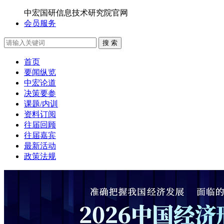
中宏国研信息技术研究院官网
会员服务
搜 索
首页
要闻纵览
中宏论道
决策要参
课题/内训
资料订阅
往届回顾
往届嘉宾
最新活动
政策法规