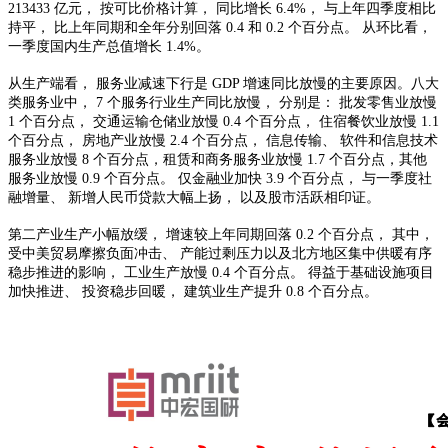
213433
亿元， 按可比价格计算， 同比增长
6.4%
， 与上年四季度相比
持平， 比上年同期和全年分别回落
0.4
和
0.2
个百分点。 从环比看，
一季度国内生产总值增长
1.4%
。
从生产端看， 服务业减速下行是
GDP
增速同比放慢的主要原因。八大
类服务业中，
7
个服务行业生产同比放慢， 分别是： 批发零售业放慢
1
个百分点， 交通运输仓储业放慢
0.4
个百分点， 住宿餐饮业放慢
1.1
个百分点， 房地产业放慢
2.4
个百分点， 信息传输、 软件和信息技术
服务业放慢
8
个百分点，租赁和商务服务业放慢
1.7
个百分点，其他
服务业放慢
0.9
个百分点。 仅金融业加快
3.9
个百分点， 与一季度社
融增量、 新增人民币贷款大幅上扬， 以及股市活跃相印证。
第二产业生产小幅放缓， 增速较上年同期回落
0.2
个百分点， 其
中，
受中美贸易摩擦负面冲击、 产能过剩压力以及北方地区集中供暖有序
稳步推进的影响， 工业生产放慢
0.4
个百分点。 得益于基础设施项目
加快推进、 投资稳步回暖， 建筑业生产提升
0.8
个百分点。