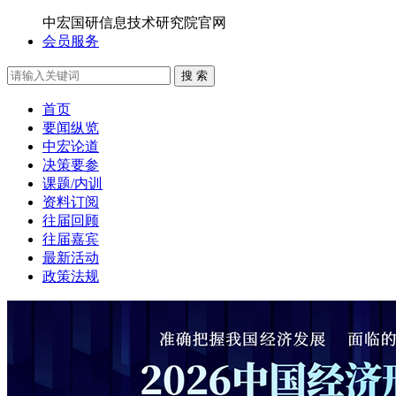
中宏国研信息技术研究院官网
会员服务
搜 索
首页
要闻纵览
中宏论道
决策要参
课题/内训
资料订阅
往届回顾
往届嘉宾
最新活动
政策法规