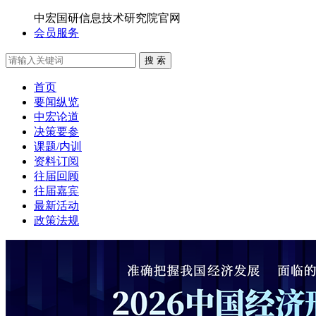
中宏国研信息技术研究院官网
会员服务
搜 索
首页
要闻纵览
中宏论道
决策要参
课题/内训
资料订阅
往届回顾
往届嘉宾
最新活动
政策法规