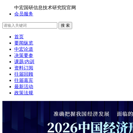
中宏国研信息技术研究院官网
会员服务
搜 索
首页
要闻纵览
中宏论道
决策要参
课题/内训
资料订阅
往届回顾
往届嘉宾
最新活动
政策法规