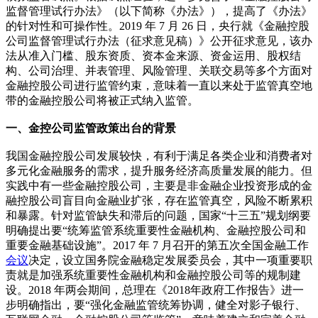
监督管理试行办法》（以下简称《办法》），提高了《办法》
的针对性和可操作性。2019 年 7 月 26 日，央行就《金融控股
公司监督管理试行办法（征求意见稿）》公开征求意见，该办
法从准入门槛、股东资质、资本金来源、资金运用、股权结
构、公司治理、并表管理、风险管理、关联交易等多个方面对
金融控股公司进行监管约束，意味着一直以来处于监管真空地
带的金融控股公司将被正式纳入监管。
一、金控公司监管政策出台的背景
我国金融控股公司发展较快，有利于满足各类企业和消费者对
多元化金融服务的需求，提升服务经济高质量发展的能力。但
实践中有一些金融控股公司，主要是非金融企业投资形成的金
融控股公司盲目向金融业扩张，存在监管真空，风险不断累积
和暴露。针对监管缺失和滞后的问题，国家“十三五”规划纲要
明确提出要“统筹监管系统重要性金融机构、金融控股公司和
重要金融基础设施”。2017 年 7 月召开的第五次全国金融工作
会议
决定，设立国务院金融稳定发展委员会，其中一项重要职
责就是加强系统重要性金融机构和金融控股公司等的规制建
设。2018 年两会期间，总理在《2018年政府工作报告》进一
步明确指出，要“强化金融监管统筹协调，健全对影子银行、