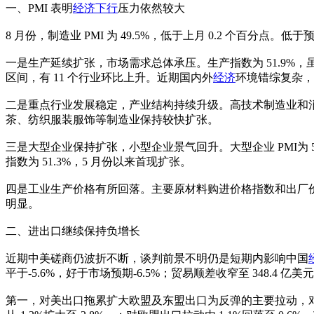
一、PMI 表明
经济下行
压力依然较大
8 月份，制造业 PMI 为 49.5%，低于上月 0.2 个百分点
一是生产延续扩张，市场需求总体承压。生产指数为 51.9%，虽环
区间，有 11 个行业环比上升。近期国内外
经济
环境错综复杂，不
二是重点行业发展稳定，产业结构持续升级。高技术制造业和消费品行业
茶、纺织服装服饰等制造业保持较快扩张。
三是大型企业保持扩张，小型企业景气回升。大型企业 PMI为 50
指数为 51.3%，5 月份以来首现扩张。
四是工业生产价格有所回落。主要原材料购进价格指数和出厂价格指数
明显。
二、进出口继续保持负增长
近期中美磋商仍波折不断，谈判前景不明仍是短期内影响中国
平于-5.6%，好于市场预期-6.5%；贸易顺差收窄至 348.4 亿
第一，对美出口拖累扩大欧盟及东盟出口为反弹的主要拉动，对美出