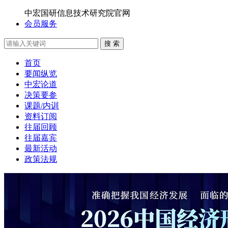
中宏国研信息技术研究院官网
会员服务
搜 索
首页
要闻纵览
中宏论道
决策要参
课题/内训
资料订阅
往届回顾
往届嘉宾
最新活动
政策法规