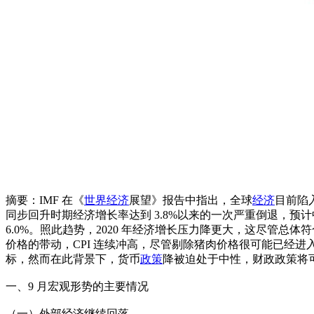
摘要：IMF 在《
世界经济
展望》报告中指出，全球
经济
目前陷入
同步回升时期经济增长率达到 3.8%以来的一次严重倒退，预计中国 20
6.0%。照此趋势，2020 年经济增长压力降更大，这尽管
价格的带动，CPI 连续冲高，尽管剔除猪肉价格很可能已经进入
标，然而在此背景下，货币
政策
降被迫处于中性，财政政策将
一、9 月宏观形势的主要情况
（一）外部经济继续回落