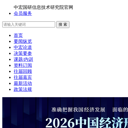
中宏国研信息技术研究院官网
会员服务
搜 索
首页
要闻纵览
中宏论道
决策要参
课题/内训
资料订阅
往届回顾
往届嘉宾
最新活动
政策法规