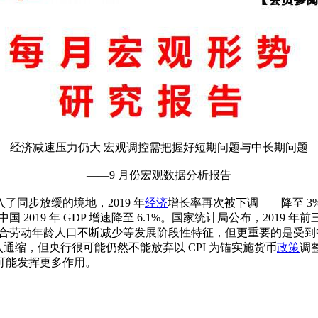
经济减速压力仍大 宏观调控需把握好短期问题与中长期问题
——9 月份宏观数据分析报告
了同步放缓的境地，2019 年
经济
增长率再次被下调——降至 3
19 年 GDP 增速降至 6.1%。国家统计局公布，2019 年前三季
总体符合劳动年龄人口不断减少等发展阶段性特征，但更重要的是
通缩，但央行很可能仍然不能放弃以 CPI 为锚实施货币
政策
调
可能发挥更多作用。