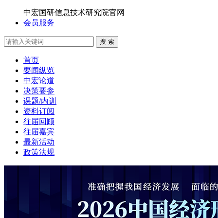
中宏国研信息技术研究院官网
会员服务
搜 索
首页
要闻纵览
中宏论道
决策要参
课题/内训
资料订阅
往届回顾
往届嘉宾
最新活动
政策法规