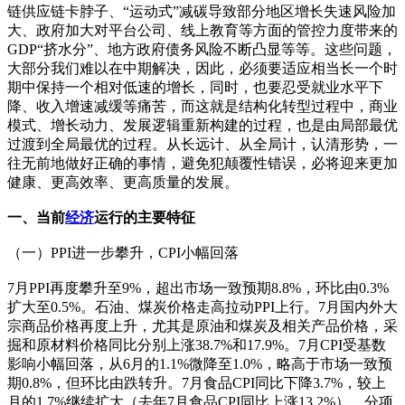
链供应链卡脖子、“运动式”减碳导致部分地区增长失速风险加
大、政府加大对平台公司、线上教育等方面的管控力度带来的
GDP“挤水分”、地方政府债务风险不断凸显等等。这些问题，
大部分我们难以在中期解决，因此，必须要适应相当长一个时
期中保持一个相对低速的增长，同时，也要忍受就业水平下
降、收入增速减缓等痛苦，而这就是结构化转型过程中，商业
模式、增长动力、发展逻辑重新构建的过程，也是由局部最优
过渡到全局最优的过程。从长远计、从全局计，认清形势，一
往无前地做好正确的事情，避免犯颠覆性错误，必将迎来更加
健康、更高效率、更高质量的发展。
一、当前
经济
运行的主要特征
（一）PPI进一步攀升，CPI小幅回落
7月PPI再度攀升至9%，超出市场一致预期8.8%，环比由0.3%
扩大至0.5%。石油、煤炭价格走高拉动PPI上行。7月国内外大
宗商品价格再度上升，尤其是原油和煤炭及相关产品价格，采
掘和原材料价格同比分别上涨38.7%和17.9%。7月CPI受基数
影响小幅回落，从6月的1.1%微降至1.0%，略高于市场一致预
期0.8%，但环比由跌转升。7月食品CPI同比下降3.7%，较上
月的1.7%继续扩大（去年7月食品CPI同比上涨13.2%）。分项