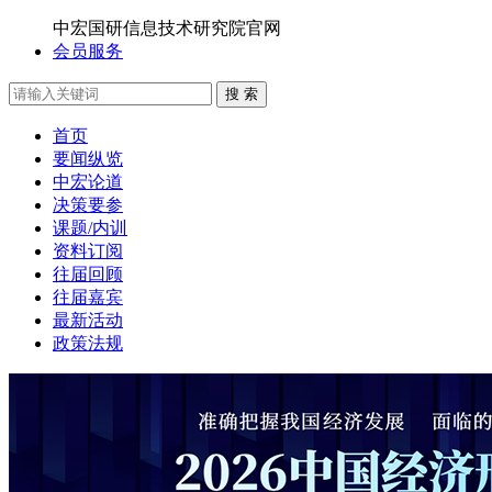
中宏国研信息技术研究院官网
会员服务
搜 索
首页
要闻纵览
中宏论道
决策要参
课题/内训
资料订阅
往届回顾
往届嘉宾
最新活动
政策法规