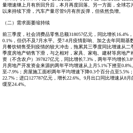
量增速继上月有所回升后，本月再度回落。另一方面，全球芯
以来持续下滑，汽车产量尽管9月有所反弹，但依然负增。
（二）需求面萎缩持续
前三季度，社会消费品零售总额318057亿元，同比增长16.4%
0.1%，但仍不及7月水平。受7-8月疫情影响、加之去年同期基数
月餐饮销售受到疫情的较大冲击，拖累其三季度同比增速从二季度的
季度房地产销售下滑，与之相对，家具、家电、建材等房地产相关
资（不含农户）397827亿元，同比增长7.3%，两年平均增
月房地产开发资金来源的两年平均增速从上月5.1%下挫至0.8
至-7.9%；房屋施工面积两年平均增速下降0.3个百分点至5.5%
22.7%；进口127787亿元，增长22.6%。9月出口同比增速从
缓至24.4%。