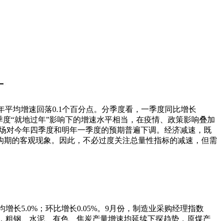
两年平均增速回落0.1个百分点。分季度看，一季度同比增长
，与一季度“就地过年”影响下的增速水平相当，在疫情、政策影响叠加
市场对今年四季度和明年一季度的预期普遍下调。经济减速，既
构期的客观现象。因此，不必过度关注总量性指标的减速，但需
增长5.0%；环比增长0.05%。9月份，制造业采购经理指数
反弹，粗钢、水泥、有色、焦炭产量增速均延续下探趋势，原煤产