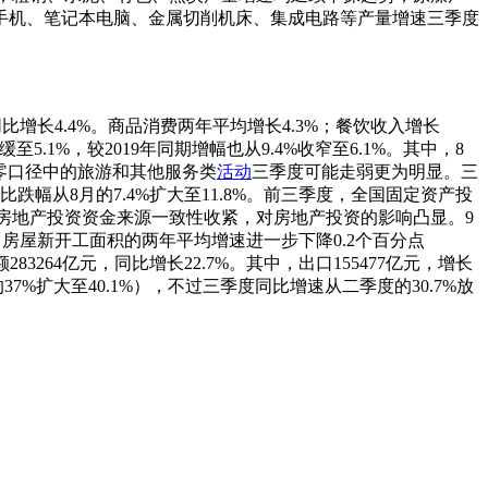
手机、笔记本电脑、金属切削机床、集成电路等产量增速三季度
同比增长4.4%。商品消费两年平均增长4.3%；餐饮收入增长
.1%，较2019年同期增幅也从9.4%收窄至6.1%。其中，8
社零口径中的旅游和其他服务类
活动
三季度可能走弱更为明显。三
从8月的7.4%扩大至11.8%。前三季度，全国固定资产投
击下，房地产投资资金来源一致性收紧，对房地产投资的影响凸显。9
%。房屋新开工面积的两年平均增速进一步下降0.2个百分点
3264亿元，同比增长22.7%。其中，出口155477亿元，增长
月的37%扩大至40.1%），不过三季度同比增速从二季度的30.7%放