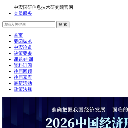
中宏国研信息技术研究院官网
会员服务
搜 索
首页
要闻纵览
中宏论道
决策要参
课题/内训
资料订阅
往届回顾
往届嘉宾
最新活动
政策法规