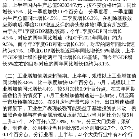
算，上半年国内生产总值593034亿元，按不变价格计算，同比
增长5.5%，比一季度加快1.0个百分点；分季度看，一季度国
内生产总值同比增长4.5%，二季度增长6.3%。在剔除基数效
应影响后2季度GDP增速反弹的势头整体较1季度有所放缓。
由于去年1季度GDP基数较高，今年1季度GDP同比增长
4.5%，对应的两年同比增速（相对于2021年同期）约为
9.5%。而今年2季度GDP同比增长6.3%，对应的两年同比增速
约为6.7%。1季度GDP增长接近两年同比增长9.5%基线，上半
年GDP累计增长接近两年同比增长8.1%基线。而今年GDP增
长5%左右的目标对应的两年同比增长也约为8.1%。
（二）工业增加值增速超预期。上半年，规模以上工业增加值
同比增长3.8%，比一季度加快0.8个百分点。6月，规模以上工
业增加值同比增长4.4%，较5月加快0.9个百分点。在去年同期
基数抬升的情况下，6月工业增加值增速进一步加快，明显高
于市场预期的2.5%。在6月房地产景气度下行、出口增速放缓
的背景下，工业生产表现较强可能受益于基建投资的带动，例
如黑色金属与有色金属冶炼及压延加工业当月同比分别较5月
上升4.7个、2个百分点至7.8%、9.1%。分三大门类看，采矿
业、制造业、公用事业当月同比较5月分别加快2.7个、0.7个、
0.1个百分点。分行业看，上半年，41个大类行业中有26个行