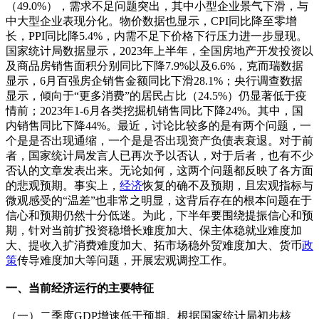
（49.0%），需求不足问题突出，其中小型企业景气下滑，与
中大型企业表现分化。物价数据也显示，CPI同比降至零增
长，PPI同比降5.4%，内需不足下价格下行压力进一步显现。
国家统计局数据显示，2023年上半年，全国房地产开发投资以
及商品房销售面积分别同比下降7.9%以及6.6%，克而瑞数据
显示，6月百强房企销售金额同比下滑28.1%；央行调查数据
显示，倾向于“更多消费”的居民占比（24.5%）仍显著低于疫
情前；2023年1-6月各类挖掘机销售同比下降24%。其中，国
内销售同比下降44%。最近，讨论比较多的是有两个问题，一
个是是否出现通缩，一个是是否出现资产负债表衰退。对于前
者，国家统计局发言人已再次予以否认，对于后者，也有不少
否认的文章发表出来。无论如何，这两个问题都反映了各方面
的悲观预期。事实上，
经济
恢复的确不及预期，且宏观指标与
微观感受的“温差”也非常之明显，这背后存在的根本问题在于
信心和预期仍然十分低迷。为此，下半年要围绕提振信心和预
期，针对当前扩投资稳增长难度加大、保主体稳就业难度加
大、提收入扩消费难度加大、拓市场稳外贸难度加大、货币
政
策
传导难度加大等问题，开展宏观调控工作。
一、当前经济运行的主要特征
（一）二季度GDP增速低于预期。根据国家统计局初步核