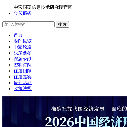
中宏国研信息技术研究院官网
会员服务
搜 索
首页
要闻纵览
中宏论道
决策要参
课题/内训
资料订阅
往届回顾
往届嘉宾
最新活动
政策法规