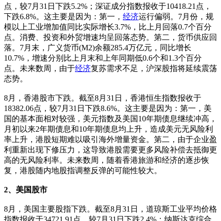
点，较7月31日下跌5.2%；深证成分指数报收于10418.21点，
下跌6.8%。这主要是因为：第一，
经济
运行偏弱。7月份，规
模以上工业增加值同比实际增长3.7%，比上月回落0.7个百分
点。消费、投资和外贸增速均呈回落态势。第二，货币供应回
落。7月末，广义货币(M2)余额285.4万亿元，同比增长
10.7%，增速分别比上月末和上年同期低0.6个和1.3个百分
点。未来数周，由于
经济
复苏需求不足，沪深股指将延续震荡
态势。
8月，香港股市下跌。截至8月31日，香港恒生指数报收于
18382.06点，较7月31日下跌8.6%。这主要是因为：第一，美
国的基本面相对较强，美元指数及美国10年期债息继续冲高，
月初以来2年期债息和10年期债息均上升，造成美元无风险利
率上升，港股短期难以吸引海外增量资金。第二，由于企业盈
利重新出现下修压力，这导致港股需要更多风险补偿去抵御更
高的无风险利率。未来数周，随着香港旅游和经济的逐步恢
复，港股随内地股指调整反弹的可能性较大。
2、美国股市
8月，美国主要股指下跌。截至8月31日，道琼斯工业平均价格
指数报收于34721.91点，较7月31日下跌2.4%；纳斯达克综合