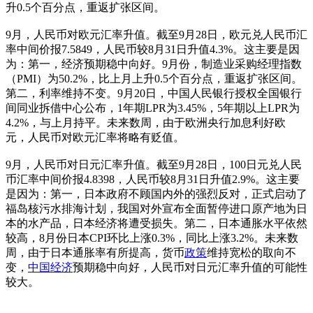
升0.5个百分点，重返扩张区间。
9月，人民币对欧元汇率升值。截至9月28日，欧元兑人民币汇
率中间价报7.5849，人民币较8月31日升值4.3%。这主要是因
为：第一，经济预期稳中向好。9月份，制造业采购经理指数
（PMI）为50.2%，比上月上升0.5个百分点，重返扩张区间。
第二，利率维持不变。9月20日，中国人民银行授权全国银行
间同业拆借中心公布，1年期LPR为3.45%，5年期以上LPR为
4.2%，与上月持平。未来数周，由于欧洲央行加息利好欧
元，人民币对欧元汇率将略有贬值。
9月，人民币对日元汇率升值。截至9月28日，100日元兑人民
币汇率中间价报4.8398，人民币较8月31日升值2.9%。这主要
是因为：第一，日本政府不顾国内外的强烈反对，正式启动了
福岛核污水排海计划，我国对外宣布全面暂停进口原产地为日
本的水产品，日本经济将遭受损失。第二，日本通胀水平依然
较高，8月份日本CPI环比上涨0.3%，同比上涨3.2%。未来数
周，由于日本通胀率有所提高，货币
政策
维持宽松的取向不
变，
中国经济
预期稳中向好，人民币对日元汇率升值的可能性
较大。