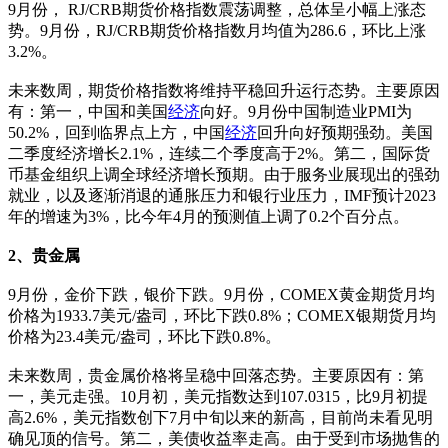
9月份， RJ/CRB期货价格指数震荡调整，总体呈小幅上涨态
势。9月份，RJ/CRB期货价格指数月均值为286.6，环比上涨
3.2%。
未来数周，期货价格指数将维持平稳回升运行态势。主要原因
有：第一，中国和美国
经济
向好。9月份中国制造业PMI为
50.2%，回到临界点上方，中国
经济
回升向好预期强劲。美国
二季度经济增长2.1%，连续二个季度高于2%。第二，国际货
币基金组织上调全球经济增长预期。由于服务业展现出的强劲
就业，以及逐渐消退的通胀压力和银行业压力，IMF预计2023
年的增速为3%，比今年4月的预测值上调了0.2个百分点。
2、贵金属
9月份，金价下跌，银价下跌。9月份，COMEX黄金期货月均
价格为1933.7美元/盎司，环比下跌0.8%；COMEX银期货月均
价格为23.4美元/盎司，环比下跌0.8%。
未来数周，贵金属价格将呈稳中回落态势。主要原因有：第
一，美元走强。10月初，美元指数达到107.0315，比9月初提
高2.6%，美元指数创下7月中旬以来的新高，目前尚未看见明
确见顶的信号。第二，美债收益率走高。由于受到市场抛售的