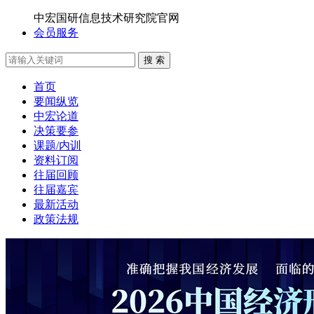
中宏国研信息技术研究院官网
会员服务
搜 索
首页
要闻纵览
中宏论道
决策要参
课题/内训
资料订阅
往届回顾
往届嘉宾
最新活动
政策法规