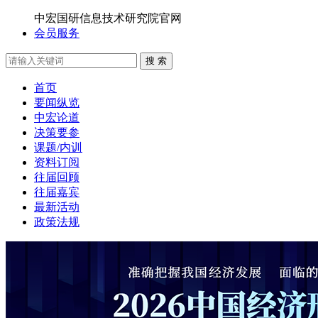
中宏国研信息技术研究院官网
会员服务
搜 索
首页
要闻纵览
中宏论道
决策要参
课题/内训
资料订阅
往届回顾
往届嘉宾
最新活动
政策法规