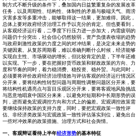
制方式不断升级的条件下，叠加国内日益繁重复杂的发展改革
任务，以及周期性、结构性、体制性的矛盾与极端天气、雨涝
灾害多发等多重冲击，能够取得这一结果，更加难得。因此，
总体上要对政府经济治理工作予以充分的肯定。但也要看到，
从客观经济运行看，二季度下行压力进一步加大，内需疲弱的
问题仍十分突出，社会信心仍然较弱，资产负债表收缩的趋势
与政府刺激性政策的力度之间的对冲结果，是决定未来走势的
关键因素。从复苏周期看，难以准确判断什么时候，经济能够
实现自主性、市场驱动的增长，但比较肯定的是，下半年还难
以实现。下一步，要在把握好货币政策和财政政策的方向、力
度和节奏的同时，着力稳消费、稳投资、稳外贸。与此同时，
必须要将评价政府经济治理绩效与评估客观的经济运行情况区
分开来，要将结构性转型问题与周期性调整问题区分开来，要
将结构性机遇亮点与盲目乐观区分开来，要将客观地风险挑战
与恶意地唱衰中国区分来来，以避免对短期和中长期形势的误
判，进而避免宏观调控方向和方式上的偏差。宏观调控政策需
要继续保持政策的支持力度，同时，要把宏观政策一致性评
估、非经济类政策与宏观政策一致性评估落实到位，避免出台
一些对冲效果的政策措施、治理方式和社会舆情。
一、客观辩证看待上半年
经济形势
的基本特征