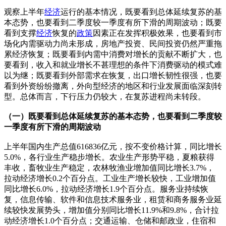
观察上半年
经济
运行的基本情况，既要看到总体延续复苏的基
本态势，也要看到二季度较一季度有所下滑的周期波动；既要
看到支撑
经济
恢复的
政策
因素正在发挥积极效果，也要看到市
场化内需驱动力尚未形成，房地产投资、民间投资仍然严重拖
累经济恢复；既要看到内需中消费对增长的贡献不断扩大，也
要看到，收入和就业增长不甚理想的条件下消费驱动的模式难
以为继；既要看到外部需求在恢复，出口增长韧性很强，也要
看到外资纷纷撤离，外向型经济的地区和行业发展面临深刻转
型。总体而言，下行压力仍较大，在复苏进程尚未转段。
（一）既要看到总体延续复苏的基本态势，也要看到二季度较
一季度有所下滑的周期波动
上半年国内生产总值616836亿元，按不变价格计算，同比增长
5.0%，各行业生产稳步增长。农业生产形势平稳，夏粮获得
丰收，畜牧业生产稳定，农林牧渔业增加值同比增长3.7%，
拉动经济增长0.2个百分点。工业生产增长较快，工业增加值
同比增长6.0%，拉动经济增长1.9个百分点。服务业持续恢
复，信息传输、软件和信息技术服务业，租赁和商务服务业延
续较快发展势头，增加值分别同比增长11.9%和9.8%，合计拉
动经济增长1.0个百分点；交通运输、仓储和邮政业，住宿和