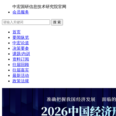
中宏国研信息技术研究院官网
会员服务
搜 索
首页
要闻纵览
中宏论道
决策要参
课题/内训
资料订阅
往届回顾
往届嘉宾
最新活动
政策法规