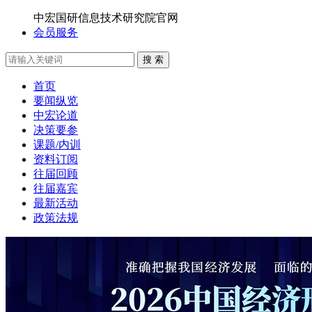
中宏国研信息技术研究院官网
会员服务
搜 索
首页
要闻纵览
中宏论道
决策要参
课题/内训
资料订阅
往届回顾
往届嘉宾
最新活动
政策法规