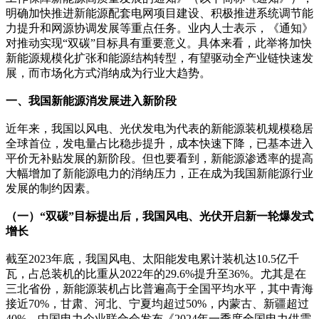
明确加快推进新能源配套电网项目建设、积极推进系统调节能
力提升和网源协调发展等重点任务。业内人士表示，《通知》
对推动实现“双碳”目标具有重要意义。具体来看，此举将加快
新能源规模化扩张和能源结构转型，有望驱动全产业链快速发
展，而市场化方式消纳成为行业大趋势。
一、我国新能源消发展进入新阶段
近年来，我国以风电、光伏发电为代表的新能源装机规模稳居
全球首位，发电量占比稳步提升，成本快速下降，已基本进入
平价无补贴发展的新阶段。但也要看到，新能源渗透率的提高
大幅增加了新能源电力的消纳压力，正在成为我国新能源行业
发展的制约因素。
（一）“双碳”目标提出后，我国风电、光伏开启新一轮爆发式
增长
截至2023年底，我国风电、太阳能发电累计装机达10.5亿千
瓦，占总装机的比重从2022年的29.6%提升至36%。尤其是在
三北省份，新能源装机占比普遍高于全国平均水平，其中青海
接近70%，甘肃、河北、宁夏均超过50%，内蒙古、新疆超过
40%。中国电力企业联合会发布《2024年一季度全国电力供需