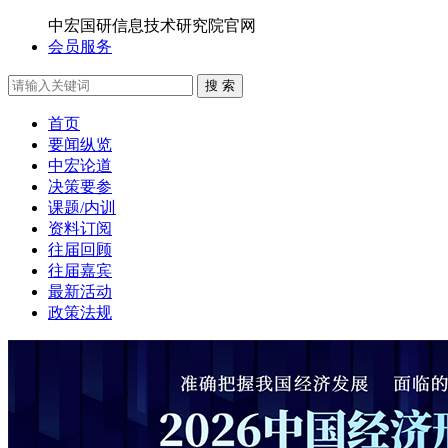
中宏国研信息技术研究院官网
会员服务
搜 索
首页
要闻纵览
中宏论道
决策要参
课题/内训
资料订阅
往届回顾
往届嘉宾
最新活动
政策法规