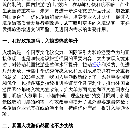
境的制约、国内旅游“挤出”效应、在华旅行便利度不够、产业
生态亟待重构等。未来，要进一步深化旅游产品开发、加强旅
游国际合作、优化旅游消费环境、培养专业人才队伍，促进入
境旅游高质量发展行稳致远，从而吸引更多的入境游客，更好
发挥旅游增进文明互鉴、促进国内需求的重要作用。
一、利好政策加码，入境游热度攀升
入境游是一个国家文化软实力、国际吸引力和旅游竞争力的直
接体现，也是加快建设旅游强国的重要内容。大力发展入境旅
游，对带动我国旅游业整体水平提升、拉动
经济
和消费、促进
对外开放、传播中华优秀传统文化和文明成果都具有十分重要
的意义。2023年以来，我国入境游政策经历了一系列重要调整
和优化，包括多部委持续推进签证简化及便利化，推出外国旅
游团乘坐邮轮入境免签政策，扩大单方面免签和互免签国家范
围；明确“大额刷卡、小额扫码、现金兜底”的支付原则；多地
景区取消门票预约等，有效改善和提升了境外游客旅游体验；
各旅游企业尤其在线旅游平台，持续优化产品，提升入境游体
验。
二、我国入境游仍然面临不少挑战