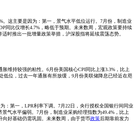
下跌1.1%。这主要是因为：第一，景气水平低位运行。7月份，制造业
DP同比仅增长4.7%，略低于预期。未来数周，宏观政策要持续
并适时推出一批增量政策举措，沪深股指将延续震荡态势。
通胀维持较强的粘性。6月份美国核心CPI同比上涨3.3%，比上
处低位，过去一年通胀有所放缓，9月份美联储降息已经近在咫
是因为：第一，LPR利率下调。7月22日，央行授权全国银行间同业
，经济景气水平偏弱。7月份，制造业采购经理指数为49.4%，比上
升向好基础仍需巩固。未来数周，由于货币
政策
后期靠前发力