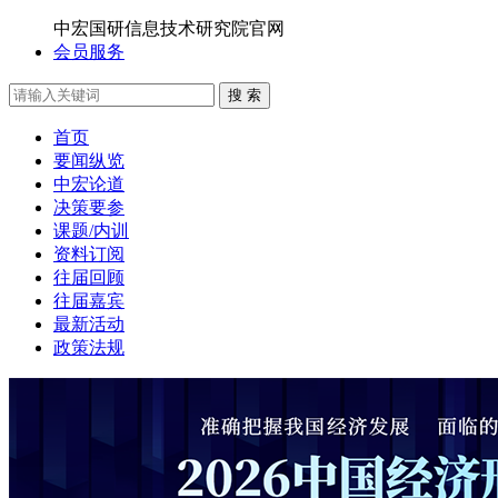
中宏国研信息技术研究院官网
会员服务
搜 索
首页
要闻纵览
中宏论道
决策要参
课题/内训
资料订阅
往届回顾
往届嘉宾
最新活动
政策法规