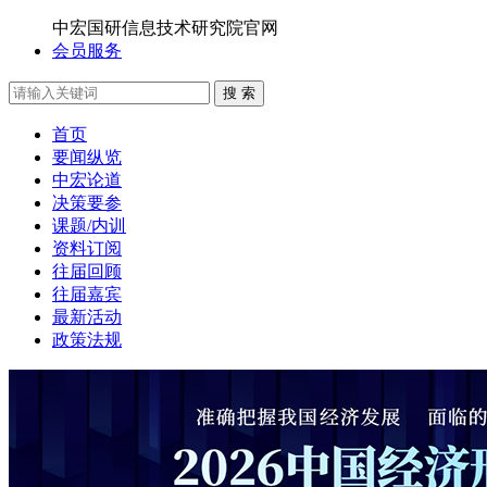
中宏国研信息技术研究院官网
会员服务
搜 索
首页
要闻纵览
中宏论道
决策要参
课题/内训
资料订阅
往届回顾
往届嘉宾
最新活动
政策法规