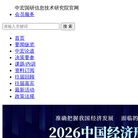
中宏国研信息技术研究院官网
会员服务
搜 索
首页
要闻纵览
中宏论道
决策要参
课题/内训
资料订阅
往届回顾
往届嘉宾
最新活动
政策法规