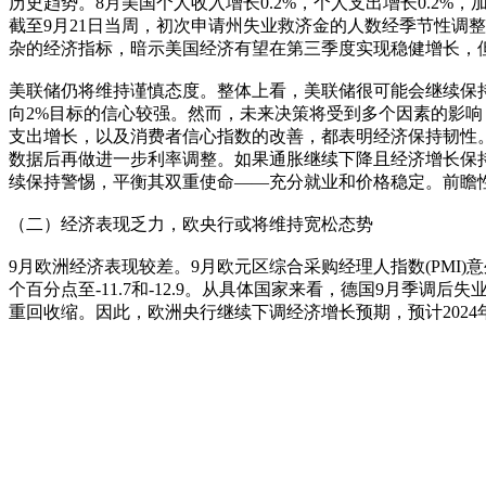
历史趋势。8月美国个人收入增长0.2%，个人支出增长0.2
截至9月21日当周，初次申请州失业救济金的人数经季节性调整后
杂的经济指标，暗示美国经济有望在第三季度实现稳健增长，
美联储仍将维持谨慎态度。整体上看，美联储很可能会继续保
向2%目标的信心较强。然而，未来决策将受到多个因素的影
支出增长，以及消费者信心指数的改善，都表明经济保持韧性
数据后再做进一步利率调整。如果通胀继续下降且经济增长保持
续保持警惕，平衡其双重使命——充分就业和价格稳定。前瞻
（二）经济表现乏力，欧央行或将维持宽松态势
9月欧洲经济表现较差。9月欧元区综合采购经理人指数(PMI)意
个百分点至-11.7和-12.9。从具体国家来看，德国9月季调
重回收缩。因此，欧洲央行继续下调经济增长预期，预计2024年实际