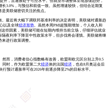
的小幅提升，且通胀处于可控水平。但就业市场整体呈现放缓趋势，
为增长3.0%，与预估和前值一致。虽然增速较快，但结合近期复
将是美联储密切关注的焦点。
衡。最近将大幅下调联邦基准利率的决定表明，美联储对通胀趋
心以及全球
经济形势
。虽然本周PMI超预期增加，个人收入和
到这些因素，美联储可能在短期内维持当前立场，仔细评估就业
指标隔夜利率下降至中性政策水平，但步伐将会谨慎。美联储将继
势来进行政策调整。
然而，消费者信心指数略有改善，欧盟和欧元区分别上升0.5
加大。同时，作为欧盟第二大
经济
体的法国
经济
，也在8月奥运会后
但欧央行预计通胀率可在2026年前逐步降至2%的目标水平。