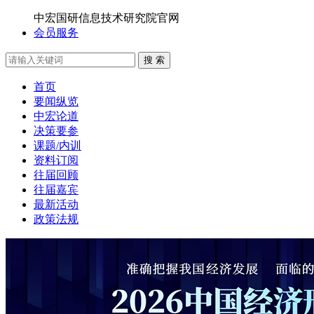
中宏国研信息技术研究院官网
会员服务
搜 索
首页
要闻纵览
中宏论道
决策要参
课题/内训
资料订阅
往届回顾
往届嘉宾
最新活动
政策法规