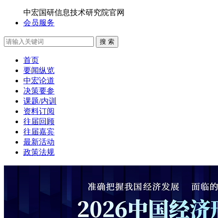
中宏国研信息技术研究院官网
会员服务
搜 索
首页
要闻纵览
中宏论道
决策要参
课题/内训
资料订阅
往届回顾
往届嘉宾
最新活动
政策法规