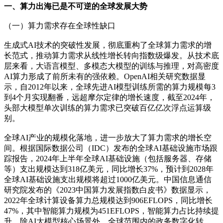
一、算力出海已是不可逆的全球发展大势
（一）算力需求存在全球性缺口
生成式AI技术的突破性发展，彻底重构了全球算力需求的增
长范式，推动算力需求从线性增长转向指数级爆发。从技术底
层来看，大语言模型、多模态大模型的训练与推理，对高密度
AI算力形成了前所未有的强依赖。OpenAI相关研究数据显
示，自2012年以来，全球先进AI模型训练所需的算力规模每3
到4个月实现翻番，远超摩尔定律的增长速度，截至2024年，
头部大模型单次训练的算力需求已突破百亿亿次浮点运算级
别。
全球AI产业的规模化落地，进一步放大了算力需求的增长空
间。根据国际数据公司（IDC）发布的全球AI基础设施市场跟
踪报告，2024年上半年全球AI基础设施（包括服务器、存储
等）支出规模达到318亿美元，同比增长37%，预计到2028年
全球AI基础设施支出规模将超过1000亿美元。中国信息通信
研究院发布的《2023中国算力发展指数白皮书》数据显示，
2022年全球计算设备算力总规模达到906EFLOPS，同比增长
47%，其中智能算力规模为451EFLOPS，智能算力占比持续提
升。除AI大模型核心场景外，全球范围内的政务数字化转