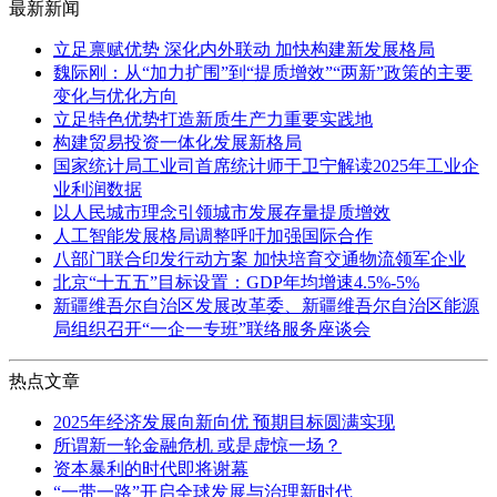
最新新闻
立足禀赋优势 深化内外联动 加快构建新发展格局
魏际刚：从“加力扩围”到“提质增效”“两新”政策的主要
变化与优化方向
立足特色优势打造新质生产力重要实践地
构建贸易投资一体化发展新格局
国家统计局工业司首席统计师于卫宁解读2025年工业企
业利润数据
以人民城市理念引领城市发展存量提质增效
人工智能发展格局调整呼吁加强国际合作
八部门联合印发行动方案 加快培育交通物流领军企业
北京“十五五”目标设置：GDP年均增速4.5%-5%
新疆维吾尔自治区发展改革委、新疆维吾尔自治区能源
局组织召开“一企一专班”联络服务座谈会
热点文章
2025年经济发展向新向优 预期目标圆满实现
所谓新一轮金融危机 或是虚惊一场？
资本暴利的时代即将谢幕
“一带一路”开启全球发展与治理新时代