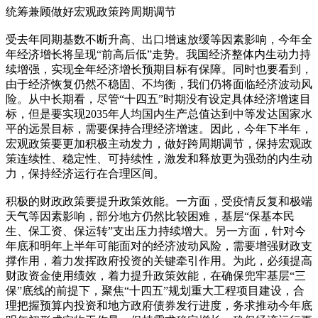
统筹兼顾做好宏观政策跨周期调节
受去年同期基数不断升高、出口增速放缓等因素影响，今年全
年经济增长将呈现“前高后低”走势。我国经济整体内生动力持
续增强，实现全年经济增长预期目标有保障。同时也要看到，
由于经济恢复仍然不稳固、不均衡，我们仍将面临经济波动风
险。从中长期看，尽管“十四五”时期没有设定具体经济增速目
标，但是要实现2035年人均国内生产总值达到中等发达国家水
平的远景目标，需要保持合理经济增速。因此，今年下半年，
宏观政策要更加积极主动发力，做好跨周期调节，保持宏观政
策连续性、稳定性、可持续性，激发和释放更为强劲的内生动
力，保持经济运行在合理区间。
积极的财政政策要提升政策效能。一方面，受疫情反复和极端
天气等因素影响，部分地方仍然比较困难，基层“保基本民
生、保工资、保运转”支出压力持续增大。另一方面，针对今
年底和明年上半年可能面对的经济波动风险，需要增强财政支
撑作用，着力发挥政府投资的关键牵引作用。为此，必须提高
财政资金使用绩效，着力提升政策效能，在确保兜牢基层“三
保”底线的前提下，聚焦“十四五”规划重大工程项目建设，合
理把握预算内投资和地方政府债券发行进度，务求推动今年底