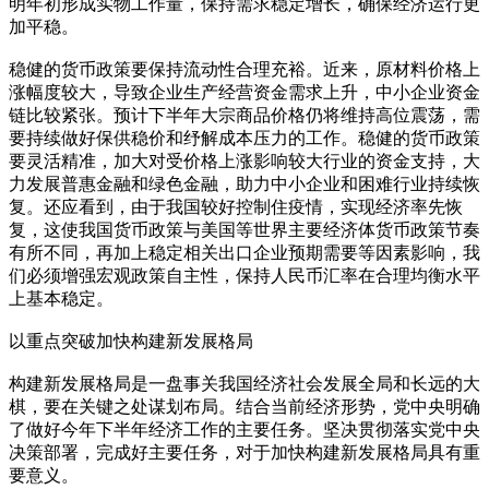
明年初形成实物工作量，保持需求稳定增长，确保经济运行更
加平稳。
稳健的货币政策要保持流动性合理充裕。近来，原材料价格上
涨幅度较大，导致企业生产经营资金需求上升，中小企业资金
链比较紧张。预计下半年大宗商品价格仍将维持高位震荡，需
要持续做好保供稳价和纾解成本压力的工作。稳健的货币政策
要灵活精准，加大对受价格上涨影响较大行业的资金支持，大
力发展普惠金融和绿色金融，助力中小企业和困难行业持续恢
复。还应看到，由于我国较好控制住疫情，实现经济率先恢
复，这使我国货币政策与美国等世界主要经济体货币政策节奏
有所不同，再加上稳定相关出口企业预期需要等因素影响，我
们必须增强宏观政策自主性，保持人民币汇率在合理均衡水平
上基本稳定。
以重点突破加快构建新发展格局
构建新发展格局是一盘事关我国经济社会发展全局和长远的大
棋，要在关键之处谋划布局。结合当前经济形势，党中央明确
了做好今年下半年经济工作的主要任务。坚决贯彻落实党中央
决策部署，完成好主要任务，对于加快构建新发展格局具有重
要意义。