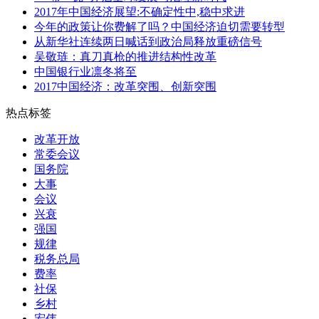
2017年中国经济展望:不确定性中,稳中求进
今年的政策让你费解了吗？中国经济迫切需要转型
从新华社连续两日喊话到政治局释放重磅信号
吴敬琏：真刀真枪的推进结构性改革
中国银行业凛冬将至
2017中国经济：改革突围、创新突围
热点标签
改革开放
常委会议
国务院
大事
会议
兴衰
强国
规律
税务总局
费率
社保
乡村
宏伟