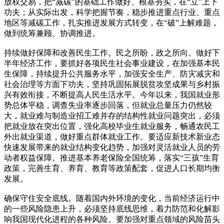
放权交易，把“减碳”的基础工作做好、根基夯实，在“立”上下
功夫；从实际出发，科学把握节奏，稳步推进重点行业、重点
地区等减碳工作，扎实推进发展方式转变，在“破”上解难题，
做到统筹兼顾、协调推进。
持续做好保障和改善民生工作。民之所盼，政之所向。做好下
半年经济工作，要抓好各项民生社会事业建设，在加强基本民
生保障，持续提升公共服务水平，加强安全生产、防灾减灾和
社会治理等方面下功夫，坚持巩固拓展脱贫攻坚成果与乡村振
兴有效衔接，不断提高人民生活水平。今年以来，我国就业形
势总体平稳，调查失业率逐步回落，但就业总量压力仍然较
大，就业难与制造业招工难并存的结构性就业问题突出，必须
把就业放在突出位置，强化高校毕业生就业服务，畅通农民工
外出就业渠道，做好重点群体就业工作。要适应新技术新业态
快速发展带来的就业结构变化趋势，加强对灵活就业人员的劳
动者权益保障。推进基本养老保险全国统筹，落实“三孩”生育
政策，完善生育、养育、教育等政策配套，促进人口长期均衡
发展。
确保守住安全底线。随着国内外环境的变化，当前经济运行中
的一些风险隐患上升，必须坚持底线思维，着力防范和化解影
响我国现代化进程的各种风险。要加强对重点领域的风险苗头