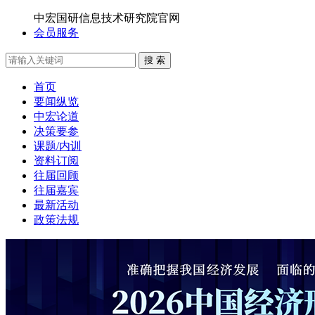
中宏国研信息技术研究院官网
会员服务
搜 索
首页
要闻纵览
中宏论道
决策要参
课题/内训
资料订阅
往届回顾
往届嘉宾
最新活动
政策法规