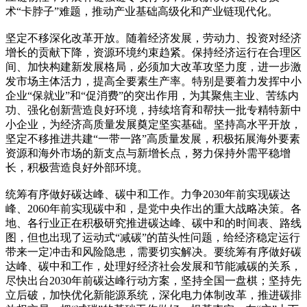
术“卡脖子”难题，推动产业基础高级化和产业链现代化。
坚定不移深化改革开放。随着经济发展，劳动力、投资对经济
增长的贡献下降，资源环境约束趋紧。保持经济运行在合理区
间、加快构建新发展格局，必须加大改革攻坚力度，进一步激
发市场主体活力，提高全要素生产率。特别是要着力发挥中小
企业“保就业”和“促消费”的突出作用，为其聚焦主业、苦练内
功、强化创新营造良好环境，持续培育和帮扶一批专精特新中
小企业，为经济高质量发展奠定坚实基础。坚持高水平开放，
坚定不移推进共建“一带一路”高质量发展，积极拓展海外要素
资源和海外市场的新支点与新增长点，努力保持外需平稳增
长，积极营造良好外部环境。
统筹有序做好碳达峰、碳中和工作。力争2030年前实现碳达
峰、2060年前实现碳中和，是党中央作出的重大战略决策。各
地、各行业正在积极研究推进碳达峰、碳中和的时间表、路线
图，但也出现了运动式“减碳”的苗头性问题，给经济稳定运行
带来一定冲击和风险隐患，需要切实解决。要统筹有序做好碳
达峰、碳中和工作，处理好经济社会发展和节能减碳的关系，
尽快出台2030年前碳达峰行动方案，坚持全国一盘棋；坚持先
立后破，加快优化新能源系统，深化电力体制改革，推进碳排