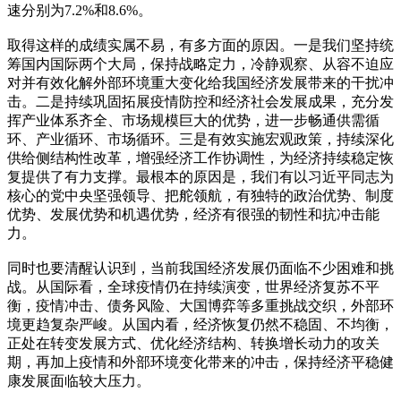
速分别为7.2%和8.6%。
取得这样的成绩实属不易，有多方面的原因。一是我们坚持统
筹国内国际两个大局，保持战略定力，冷静观察、从容不迫应
对并有效化解外部环境重大变化给我国经济发展带来的干扰冲
击。二是持续巩固拓展疫情防控和经济社会发展成果，充分发
挥产业体系齐全、市场规模巨大的优势，进一步畅通供需循
环、产业循环、市场循环。三是有效实施宏观政策，持续深化
供给侧结构性改革，增强经济工作协调性，为经济持续稳定恢
复提供了有力支撑。最根本的原因是，我们有以习近平同志为
核心的党中央坚强领导、把舵领航，有独特的政治优势、制度
优势、发展优势和机遇优势，经济有很强的韧性和抗冲击能
力。
同时也要清醒认识到，当前我国经济发展仍面临不少困难和挑
战。从国际看，全球疫情仍在持续演变，世界经济复苏不平
衡，疫情冲击、债务风险、大国博弈等多重挑战交织，外部环
境更趋复杂严峻。从国内看，经济恢复仍然不稳固、不均衡，
正处在转变发展方式、优化经济结构、转换增长动力的攻关
期，再加上疫情和外部环境变化带来的冲击，保持经济平稳健
康发展面临较大压力。