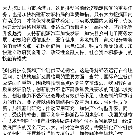
大力挖掘国内市场潜力。这是推动当前经济稳定恢复的重要任
务，也是加快构建新发展格局的重要举措。只有大力挖掘国内
市场潜力，才能保持总需求稳定，带动形成国内大循环，夯实
构建新发展格局基础。要适应消费服务化、高端化、智能化等
升级趋势，支持新能源汽车加快发展，加快县乡村电子商务发
展，积极培育通信服务、医疗健康、养老托育、家政服务等新
的消费增长点。在医药健康、绿色低碳、科技创新等领域，加
快建立政府资金引导、政策性金融支持、社会资本积极参与的
投融资模式。
强化科技创新和产业链供应链韧性。这是保持经济运行在合理
区间、加快构建新发展格局的重要方面。当前，国际产业链供
应链面临重塑，围绕科技制高点的竞争空前激烈。我国转向高
质量发展阶段，创新能力不适应高质量发展要求的问题比较突
出。创新能力不强不仅会导致有效供给不足，也会制约需求潜
力的释放。要坚持以供给侧结构性改革为主线，强化科技创
新，加强基础研究，推动应用研究，加快产业转型升级。同
时，受疫情冲击、国际竞争日趋激烈等因素影响，我国关键核
心技术“卡脖子”和产业链供应链不稳不强不高问题突出，经济
发展面临的安全压力加大。针对这种情况，需要强化产业链供
应链韧性，开展补链强链专项行动，加快解决关键核心技