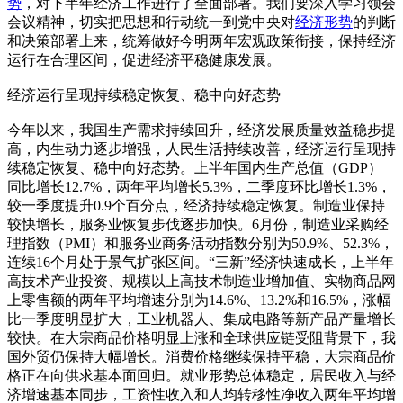
势
，对下半年经济工作进行了全面部署。我们要深入学习领会
会议精神，切实把思想和行动统一到党中央对
经济形势
的判断
和决策部署上来，统筹做好今明两年宏观政策衔接，保持经济
运行在合理区间，促进经济平稳健康发展。
经济运行呈现持续稳定恢复、稳中向好态势
今年以来，我国生产需求持续回升，经济发展质量效益稳步提
高，内生动力逐步增强，人民生活持续改善，经济运行呈现持
续稳定恢复、稳中向好态势。上半年国内生产总值（GDP）
同比增长12.7%，两年平均增长5.3%，二季度环比增长1.3%，
较一季度提升0.9个百分点，经济持续稳定恢复。制造业保持
较快增长，服务业恢复步伐逐步加快。6月份，制造业采购经
理指数（PMI）和服务业商务活动指数分别为50.9%、52.3%，
连续16个月处于景气扩张区间。“三新”经济快速成长，上半年
高技术产业投资、规模以上高技术制造业增加值、实物商品网
上零售额的两年平均增速分别为14.6%、13.2%和16.5%，涨幅
比一季度明显扩大，工业机器人、集成电路等新产品产量增长
较快。在大宗商品价格明显上涨和全球供应链受阻背景下，我
国外贸仍保持大幅增长。消费价格继续保持平稳，大宗商品价
格正在向供求基本面回归。就业形势总体稳定，居民收入与经
济增速基本同步，工资性收入和人均转移性净收入两年平均增