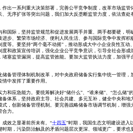
，作出一系列重大决策部署，完善公平竞争制度，改革市场监管
长、无序扩张等突出问题，我们加大反垄断监管力度，依法查处
内和国际，坚持监管规范和促进发展两手并重、两手都要硬，明确
技进步、繁荣市场经济、便利人民生活、参与国际竞争中发挥积
制度等。要坚持“两个毫不动摇”，推动形成大中小企业良性互动
制度和政策宣传培训，强化企业公平竞争意识，引导全社会形成
，堵塞监管漏洞，提高监管效能。要加大监管执法力度，加强平
化储备管理体制机制改革，对中央政府储备实行集中统一管理，
疫情中发挥了重要作用。
力和应急能力。要统筹解决好“储什么”、“谁来储”、“怎么储
储备体系，坚持政府主导、社会共建、多元互补，健全中央和地
模式，创新储备管理机制。要完善战略储备市场调节机制，增强
管合力。
、成效之显著前所未有。“
十四五
”时期，我国生态文明建设进入
键时期，污染防治触及的矛盾问题层次更深、领域更广，要求也