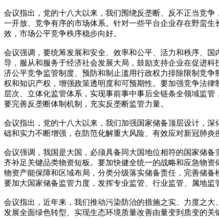
会议指出，党的十八大以来，我们围绕反垄断、反不正当竞争
一开放、竞争有序的市场体系。针对一些平台企业存在野蛮生
效，市场公平竞争秩序稳步向好。
会议强调，要统筹发展和安全、效率和公平、活力和秩序、国
导，服从和服务于经济社会发展大局，鼓励支持企业在促进科
济公平竞争监管制度、预防和制止滥用行政权力排除限制竞争
权和知识产权，增强政策透明度和可预期性。要加强竞争法律
层次、立体化监管体系，实现事前事中事后全链条全领域监管
要完善反垄断体制机制，充实反垄断监管力量。
会议指出，党的十八大以来，我们加强国家储备顶层设计，深
础和实力不断增强，在防范化解重大风险、有效应对新冠肺炎
会议强调，我国是大国，必须具备同大国地位相符的国家储备实
齐补足关键品类物资短板。要加快健全统一的战略和应急物资
物资产能保障和区域布局，分类分级落实储备责任，完善储备
要加大国家储备监管力度，发挥专业监管、行业监管、属地监
会议指出，近年来，我们推动污染防治的措施之实、力度之大
发展全面绿色转型、实现生态环境质量改善由量变到质变的关