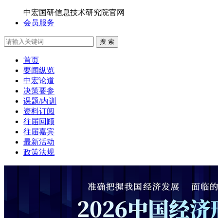
中宏国研信息技术研究院官网
会员服务
搜 索
首页
要闻纵览
中宏论道
决策要参
课题/内训
资料订阅
往届回顾
往届嘉宾
最新活动
政策法规