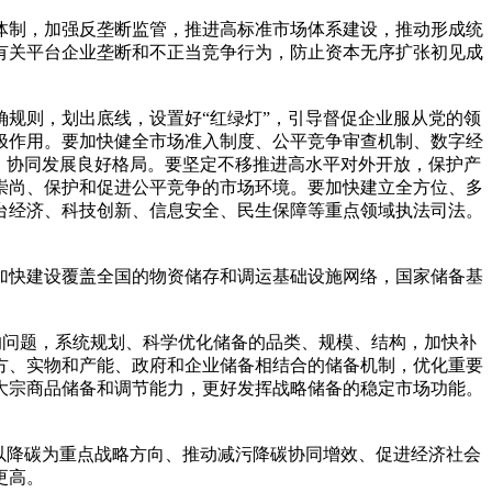
体制，加强反垄断监管，推进高标准市场体系建设，推动形成统
有关平台企业垄断和不正当竞争行为，防止资本无序扩张初见成
规则，划出底线，设置好“红绿灯”，引导督促企业服从党的领
极作用。要加快健全市场准入制度、公平竞争审查机制、数字经
、协同发展良好格局。要坚定不移推进高水平对外开放，保护产
崇尚、保护和促进公平竞争的市场环境。要加快建立全方位、多
台经济、科技创新、信息安全、民生保障等重点领域执法司法。
加快建设覆盖全国的物资储存和调运基础设施网络，国家储备基
”的问题，系统规划、科学优化储备的品类、规模、结构，加快补
方、实物和产能、政府和企业储备相结合的储备机制，优化重要
大宗商品储备和调节能力，更好发挥战略储备的稳定市场功能。
以降碳为重点战略方向、推动减污降碳协同增效、促进经济社会
更高。