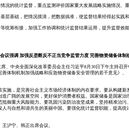
展情况的统计监督，重点监测评价国家重大发展战略实施情况、
计基层基础，把情况摸清，把数据搞准，使监督结果经得起实践
督等统筹衔接，加强工作协调和统计监督结果运用，提升监督效
会议强调 加强反垄断反不正当竞争监管力度 完善物资储备体制机
委主席、中央全面深化改革委员会主任习近平8月30日下午主持召
完善体制机制加强战略和应急物资储备安全管理的若干意见》、
策实施，是完善社会主义市场经济体制的内在要求。要从构建新
创造广阔的发展空间，更好保护消费者权益。国家储备是国家治
范抵御重大风险能力。要巩固污染防治攻坚成果，坚持精准治污
设人与自然和谐共生的美丽中国。要强化统计监督职能，提高统
、王沪宁、韩正出席会议。