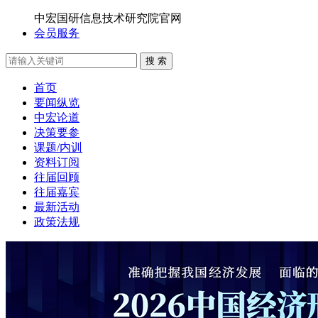
中宏国研信息技术研究院官网
会员服务
搜 索
首页
要闻纵览
中宏论道
决策要参
课题/内训
资料订阅
往届回顾
往届嘉宾
最新活动
政策法规