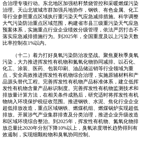
合治理专项行动。东北地区加强秸秆禁烧管控和采暖燃煤污染
治理。天山北坡城市群加强兵地协作，钢铁、有色金属、化工
等行业参照重点区域执行重污染天气应急减排措施。科学调整
大气污染防治重点区域范围，构建省市县三级重污染天气应急
预案体系，实施重点行业企业绩效分级管理，依法严厉打击不
落实应急减排措施行为。到2025年，全国重度及以上污染天数
比率控制在1%以内。
（十二）着力打好臭氧污染防治攻坚战。聚焦夏秋季臭氧
污染，大力推进挥发性有机物和氮氧化物协同减排。以石化、
化工、涂装、医药、包装印刷、油品储运销等行业领域为重
点，安全高效推进挥发性有机物综合治理，实施原辅材料和产
品源头替代工程。完善挥发性有机物产品标准体系，建立低挥
发性有机物含量产品标识制度。完善挥发性有机物监测技术和
排放量计算方法，在相关条件成熟后，研究适时将挥发性有机
物纳入环境保护税征收范围。推进钢铁、水泥、焦化行业企业
超低排放改造，重点区域钢铁、燃煤机组、燃煤锅炉实现超低
排放。开展涉气产业集群排查及分类治理，推进企业升级改造
和区域环境综合整治。到2025年，挥发性有机物、氮氧化物排
放总量比2020年分别下降10%以上，臭氧浓度增长趋势得到有
效遏制，实现细颗粒物和臭氧协同控制。