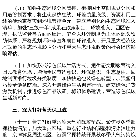
（九）加强生态环境分区管控。衔接国土空间规划分区和
用途管制要求，将生态保护红线、环境质量底线、资源利用上
线的硬约束落实到环境管控单元，建立差别化的生态环境准入
清单，加强“三线一单”成果在政策制定、环境准入、园区管
理、执法监管等方面的应用。健全以环评制度为主体的源头预
防体系，严格规划环评审查和项目环评准入，开展重大经济技
术政策的生态环境影响分析和重大生态环境政策的社会经济影
响评估。
（十）加快形成绿色低碳生活方式。把生态文明教育纳入
国民教育体系，增强全民节约意识、环保意识、生态意识。因
地制宜推行垃圾分类制度，加快快递包装绿色转型，加强塑料
污染全链条防治。深入开展绿色生活创建行动。建立绿色消费
激励机制，推进绿色产品认证、标识体系建设，营造绿色低碳
生活新时尚。
三、深入打好蓝天保卫战
（十一）着力打好重污染天气消除攻坚战。聚焦秋冬季细
颗粒物污染，加大重点区域、重点行业结构调整和污染治理力
度。京津冀及周边地区、汾渭平原持续开展秋冬季大气污染综