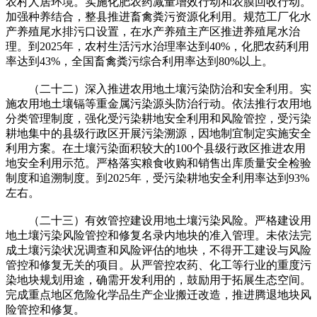
农村人居环境。实施化肥农药减量增效行动和农膜回收行动。
加强种养结合，整县推进畜禽粪污资源化利用。规范工厂化水
产养殖尾水排污口设置，在水产养殖主产区推进养殖尾水治
理。到2025年，农村生活污水治理率达到40%，化肥农药利用
率达到43%，全国畜禽粪污综合利用率达到80%以上。
（二十二）深入推进农用地土壤污染防治和安全利用。实
施农用地土壤镉等重金属污染源头防治行动。依法推行农用地
分类管理制度，强化受污染耕地安全利用和风险管控，受污染
耕地集中的县级行政区开展污染溯源，因地制宜制定实施安全
利用方案。在土壤污染面积较大的100个县级行政区推进农用
地安全利用示范。严格落实粮食收购和销售出库质量安全检验
制度和追溯制度。到2025年，受污染耕地安全利用率达到93%
左右。
（二十三）有效管控建设用地土壤污染风险。严格建设用
地土壤污染风险管控和修复名录内地块的准入管理。未依法完
成土壤污染状况调查和风险评估的地块，不得开工建设与风险
管控和修复无关的项目。从严管控农药、化工等行业的重度污
染地块规划用途，确需开发利用的，鼓励用于拓展生态空间。
完成重点地区危险化学品生产企业搬迁改造，推进腾退地块风
险管控和修复。