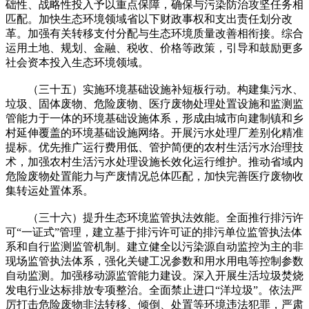
础性、战略性投入予以重点保障，确保与污染防治攻坚任务相
匹配。加快生态环境领域省以下财政事权和支出责任划分改
革。加强有关转移支付分配与生态环境质量改善相衔接。综合
运用土地、规划、金融、税收、价格等政策，引导和鼓励更多
社会资本投入生态环境领域。
（三十五）实施环境基础设施补短板行动。构建集污水、
垃圾、固体废物、危险废物、医疗废物处理处置设施和监测监
管能力于一体的环境基础设施体系，形成由城市向建制镇和乡
村延伸覆盖的环境基础设施网络。开展污水处理厂差别化精准
提标。优先推广运行费用低、管护简便的农村生活污水治理技
术，加强农村生活污水处理设施长效化运行维护。推动省域内
危险废物处置能力与产废情况总体匹配，加快完善医疗废物收
集转运处置体系。
（三十六）提升生态环境监管执法效能。全面推行排污许
可“一证式”管理，建立基于排污许可证的排污单位监管执法体
系和自行监测监管机制。建立健全以污染源自动监控为主的非
现场监管执法体系，强化关键工况参数和用水用电等控制参数
自动监测。加强移动源监管能力建设。深入开展生活垃圾焚烧
发电行业达标排放专项整治。全面禁止进口“洋垃圾”。依法严
厉打击危险废物非法转移、倾倒、处置等环境违法犯罪，严肃