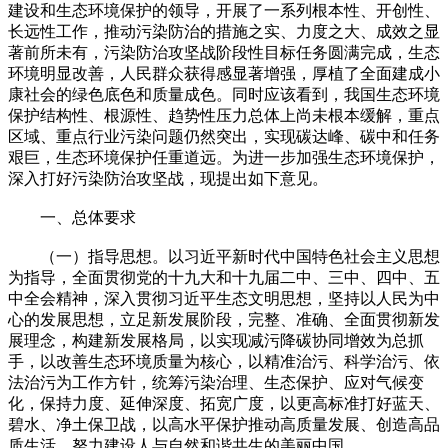
建设和生态环境保护的领导，开展了一系列根本性、开创性、
长远性工作，推动污染防治的措施之实、力度之大、成效之显
著前所未有，污染防治攻坚战阶段性目标任务圆满完成，生态
环境明显改善，人民群众获得感显著增强，厚植了全面建成小
康社会的绿色底色和质量成色。同时应该看到，我国生态环境
保护结构性、根源性、趋势性压力总体上尚未根本缓解，重点
区域、重点行业污染问题仍然突出，实现碳达峰、碳中和任务
艰巨，生态环境保护任重道远。为进一步加强生态环境保护，
深入打好污染防治攻坚战，现提出如下意见。
一、总体要求
（一）指导思想。以习近平新时代中国特色社会主义思想
为指导，全面贯彻党的十九大和十九届二中、三中、四中、五
中全会精神，深入贯彻习近平生态文明思想，坚持以人民为中
心的发展思想，立足新发展阶段，完整、准确、全面贯彻新发
展理念，构建新发展格局，以实现减污降碳协同增效为总抓
手，以改善生态环境质量为核心，以精准治污、科学治污、依
法治污为工作方针，统筹污染治理、生态保护、应对气候变
化，保持力度、延伸深度、拓宽广度，以更高标准打好蓝天、
碧水、净土保卫战，以高水平保护推动高质量发展、创造高品
质生活，努力建设人与自然和谐共生的美丽中国。