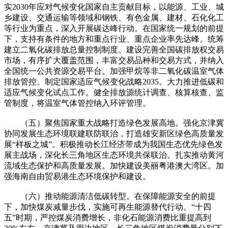
实2030年应对气候变化国家自主贡献目标，以能源、工业、城
乡建设、交通运输等领域和钢铁、有色金属、建材、石化化工
等行业为重点，深入开展碳达峰行动。在国家统一规划的前提
下，支持有条件的地方和重点行业、重点企业率先达峰。统筹
建立二氧化碳排放总量控制制度。建设完善全国碳排放权交易
市场，有序扩大覆盖范围，丰富交易品种和交易方式，并纳入
全国统一公共资源交易平台。加强甲烷等非二氧化碳温室气体
排放管控。制定国家适应气候变化战略2035。大力推进低碳和
适应气候变化试点工作。健全排放源统计调查、核算核查、监
管制度，将温室气体管控纳入环评管理。
（五）聚焦国家重大战略打造绿色发展高地。强化京津冀
协同发展生态环境联建联防联治，打造雄安新区绿色高质量发
展“样板之城”。积极推动长江经济带成为我国生态优先绿色发
展主战场，深化长三角地区生态环境共保联治。扎实推动黄河
流域生态保护和高质量发展。加快建设美丽粤港澳大湾区。加
强海南自由贸易港生态环境保护和建设。
（六）推动能源清洁低碳转型。在保障能源安全的前提
下，加快煤炭减量步伐，实施可再生能源替代行动。“十四
五”时期，严控煤炭消费增长，非化石能源消费比重提高到