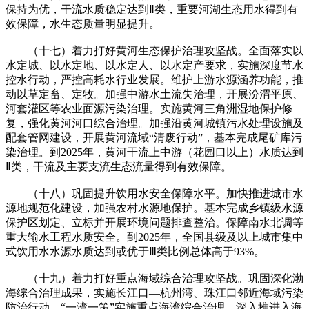
保持为优，干流水质稳定达到Ⅱ类，重要河湖生态用水得到有
效保障，水生态质量明显提升。
（十七）着力打好黄河生态保护治理攻坚战。全面落实以
水定城、以水定地、以水定人、以水定产要求，实施深度节水
控水行动，严控高耗水行业发展。维护上游水源涵养功能，推
动以草定畜、定牧。加强中游水土流失治理，开展汾渭平原、
河套灌区等农业面源污染治理。实施黄河三角洲湿地保护修
复，强化黄河河口综合治理。加强沿黄河城镇污水处理设施及
配套管网建设，开展黄河流域“清废行动”，基本完成尾矿库污
染治理。到2025年，黄河干流上中游（花园口以上）水质达到
Ⅱ类，干流及主要支流生态流量得到有效保障。
（十八）巩固提升饮用水安全保障水平。加快推进城市水
源地规范化建设，加强农村水源地保护。基本完成乡镇级水源
保护区划定、立标并开展环境问题排查整治。保障南水北调等
重大输水工程水质安全。到2025年，全国县级及以上城市集中
式饮用水水源水质达到或优于Ⅲ类比例总体高于93%。
（十九）着力打好重点海域综合治理攻坚战。巩固深化渤
海综合治理成果，实施长江口—杭州湾、珠江口邻近海域污染
防治行动，“一湾一策”实施重点海湾综合治理。深入推进入海