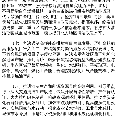
20%左右，京津冀及周边地区、长三角地区煤炭消费量分别下
降10%、5%左右，汾渭平原煤炭消费量实现负增长。原则上
不再新增自备燃煤机组，支持自备燃煤机组实施清洁能源替
代，鼓励自备电厂转为公用电厂。坚持“增气减煤”同步，新增
天然气优先保障居民生活和清洁取暖需求。提高电能占终端能
源消费比重。重点区域的平原地区散煤基本清零。有序扩大清
洁取暖试点城市范围，稳步提升北方地区清洁取暖水平。
（七）坚决遏制高耗能高排放项目盲目发展。严把高耗能
高排放项目准入关口，严格落实污染物排放区域削减要求，对
不符合规定的项目坚决停批停建。依法依规淘汰落后产能和化
解过剩产能。推动高炉—转炉长流程炼钢转型为电炉短流程炼
钢。重点区域严禁新增钢铁、焦化、水泥熟料、平板玻璃、电
解铝、氧化铝、煤化工产能，合理控制煤制油气产能规模，严
控新增炼油产能。
（八）推进清洁生产和能源资源节约高效利用。引导重点
行业深入实施清洁生产改造，依法开展自愿性清洁生产评价认
证。大力推行绿色制造，构建资源循环利用体系。推动煤炭等
化石能源清洁高效利用。加强重点领域节能，提高能源使用效
率。实施国家节水行动，强化农业节水增效、工业节水减排、
城镇节水降损。推进污水资源化利用和海水淡化规模化利用。