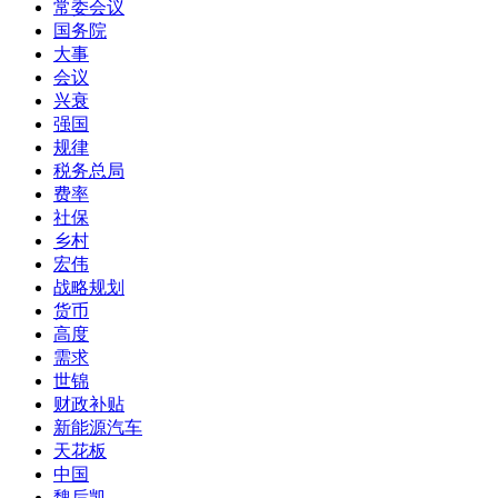
常委会议
国务院
大事
会议
兴衰
强国
规律
税务总局
费率
社保
乡村
宏伟
战略规划
货币
高度
需求
世锦
财政补贴
新能源汽车
天花板
中国
魏后凯