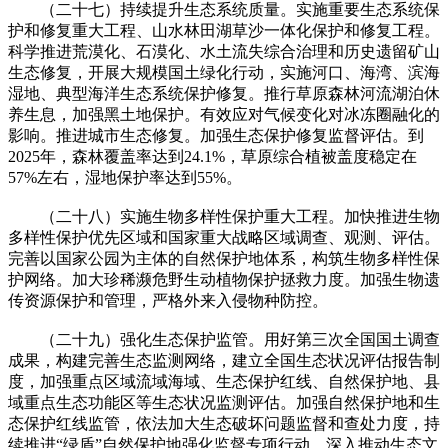
（二十七）持续提升生态系统质量。实施重要生态系统保
护和修复重大工程、山水林田湖草沙一体化保护和修复工程。
科学推进荒漠化、石漠化、水土流失综合治理和历史遗留矿山
生态修复，开展大规模国土绿化行动，实施河口、海湾、滨海
湿地、典型海洋生态系统保护修复。推行草原森林河流湖泊休
养生息，加强黑土地保护。有效应对气候变化对冰冻圈融化的
影响。推进城市生态修复。加强生态保护修复监督评估。到
2025年，森林覆盖率达到24.1%，草原综合植被盖度稳定在
57%左右，湿地保护率达到55%。
（二十八）实施生物多样性保护重大工程。加快推进生物
多样性保护优先区域和国家重大战略区域调查、观测、评估。
完善以国家公园为主体的自然保护地体系，构筑生物多样性保
护网络。加大珍稀濒危野生动植物保护拯救力度。加强生物遗
传资源保护和管理，严格外来入侵物种防控。
（二十九）强化生态保护监管。用好第三次全国国土调查
成果，构建完善生态监测网络，建立全国生态状况评估报告制
度，加强重点区域流域海域、生态保护红线、自然保护地、县
域重点生态功能区等生态状况监测评估。加强自然保护地和生
态保护红线监管，依法加大生态破坏问题监督和查处力度，持
续推进“绿盾”自然保护地强化监督专项行动。深入推动生态文