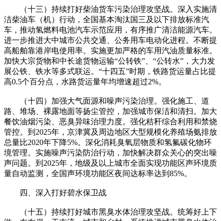
（十三）持续打好柴油货车污染治理攻坚战。深入实施清
洁柴油车（机）行动，全国基本淘汰国三及以下排放标准汽
车，推动氢燃料电池汽车示范应用，有序推广清洁能源汽车。
进一步推进大中城市公共交通、公务用车电动化进程。不断提
高船舶靠港岸电使用率。实施更加严格的车用汽油质量标准。
加快大宗货物和中长途货物运输“公转铁”、“公转水”，大力发
展公铁、铁水等多式联运。“十四五”时期，铁路货运量占比提
高0.5个百分点，水路货运量年均增速超过2%。
（十四）加强大气面源和噪声污染治理。强化施工、道
路、堆场、裸露地面等扬尘管控，加强城市保洁和清扫。加大
餐饮油烟污染、恶臭异味治理力度。强化秸秆综合利用和禁烧
管控。到2025年，京津冀及周边地区大型规模化养殖场氨排放
总量比2020年下降5%。深化消耗臭氧层物质和氢氟碳化物环
境管理。实施噪声污染防治行动，加快解决群众关心的突出噪
声问题。到2025年，地级及以上城市全面实现功能区声环境质
量自动监测，全国声环境功能区夜间达标率达到85%。
四、深入打好碧水保卫战
（十五）持续打好城市黑臭水体治理攻坚战。统筹好上下