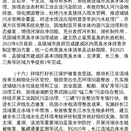
游、左右岸、干支流、城市和乡村，系统推进城市黑臭水体治
理。加强农业农村和工业企业污染防治，有效控制入河污染物
排放。强化溯源整治，杜绝污水直接排入雨水管网。推进城镇
污水管网全覆盖，对进水情况出现明显异常的污水处理厂，开
展片区管网系统化整治。因地制宜开展水体内源污染治理和生
态修复，增强河湖自净功能。充分发挥河长制、湖长制作用，
巩固城市黑臭水体治理成效，建立防止返黑返臭的长效机制。
2022年6月底前，县级城市政府完成建成区内黑臭水体排查并
制定整治方案，统一公布黑臭水体清单及达标期限。到2025
年，县级城市建成区基本消除黑臭水体，京津冀、长三角、珠
三角等区域力争提前1年完成。
（十六）持续打好长江保护修复攻坚战。推动长江全流域
按单元精细化分区管控。狠抓突出生态环境问题整改，扎实推
进城镇污水垃圾处理和工业、农业面源、船舶、尾矿库等污染
治理工程。加强渝湘黔交界武陵山区“锰三角”污染综合整治。
持续开展工业园区污染治理、“三磷”行业整治等专项行动。推
进长江岸线生态修复，巩固小水电清理整改成果。实施好长江
流域重点水域十年禁渔，有效恢复长江水生生物多样性。建立
健全长江流域水生态环境考核评价制度并抓好组织实施。加强
太湖、巢湖、滇池等重要湖泊蓝藻水华防控，开展河湖水生植
被恢复、氮磷通量监测等试点。到2025年，长江流域总体水质