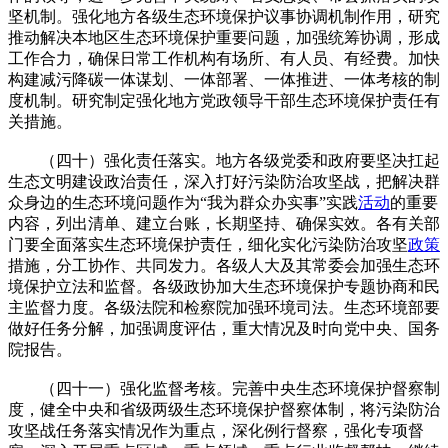
坚机制。强化地方各级生态环境保护议事协调机制作用，研究
推动解决本地区生态环境保护重要问题，加强统筹协调，形成
工作合力，确保日常工作机构有场所、有人员、有经费。加快
构建减污降碳一体谋划、一体部署、一体推进、一体考核的制
度机制。研究制定强化地方党政领导干部生态环境保护责任有
关措施。
（四十）强化责任落实。地方各级党委和政府要坚决扛起
生态文明建设政治责任，深入打好污染防治攻坚战，把解决群
众身边的生态环境问题作为“我为群众办实事”实践
活动
的重要
内容，列出清单、建立台账，长期坚持、确保实效。各有关部
门要全面落实生态环境保护责任，细化实化污染防治攻坚
政策
措施，分工协作、共同发力。各级人大及其常委会加强生态环
境保护立法和监督。各级政协加大生态环境保护专题协商和民
主监督力度。各级法院和检察院加强环境司法。生态环境部要
做好任务分解，加强调度评估，重大情况及时向党中央、国务
院报告。
（四十一）强化监督考核。完善中央生态环境保护督察制
度，健全中央和省级两级生态环境保护督察体制，将污染防治
攻坚战任务落实情况作为重点，深化例行督察，强化专项督