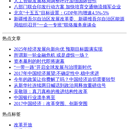
人工智能发展格局调整呼吁加强国际合作
八部门联合印发行动方案 加快培育交通物流领军企业
北京“十五五”目标设置：GDP年均增速4.5%-5%
新疆维吾尔自治区发展改革委、新疆维吾尔自治区能源
局组织召开“一企一专班”联络服务座谈会
热点文章
2025年经济发展向新向优 预期目标圆满实现
所谓新一轮金融危机 或是虚惊一场？
资本暴利的时代即将谢幕
“一带一路”开启全球发展与治理新时代
2017年中国经济展望:不确定性中,稳中求进
今年的政策让你费解了吗？中国经济迫切需要转型
从新华社连续两日喊话到政治局释放重磅信号
吴敬琏：真刀真枪的推进结构性改革
中国银行业凛冬将至
2017中国经济：改革突围、创新突围
热点标签
改革开放