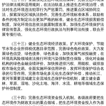
护法律法规和适用规则，在法治轨道上推进生态环境治理，依
法对生态环境违法犯罪行为严惩重罚。推进重点区域协同立
法，探索深化区域执法协作。完善生态环境标准体系，鼓励有
条件的地方制定出台更加严格的标准。健全生态环境损害赔偿
制度。深化环境信息依法披露制度改革。加强生态环境保护法
律宣传普及。强化生态环境行政执法与刑事司法衔接，联合开
展专项行动。
（三十三）健全生态环境经济政策。扩大环境保护、节能
节水等企业所得税优惠目录范围，完善绿色电价政策。大力发
展绿色信贷、绿色债券、绿色基金，加快发展气候投融资，在
环境高风险领域依法推行环境污染强制责任保险，强化对金融
机构的绿色金融业绩评价。加快推进排污权、用能权、碳排放
权市场化交易。全面实施环保信用评价，发挥环境保护综合名
录的引导作用。完善市场化多元化生态保护补偿，推动长江、
黄河等重要流域建立全流域生态保护补偿机制，建立健全森
林、草原、湿地、沙化土地、海洋、水流、耕地等领域生态保
护补偿制度。
（三十四）完善生态环境资金投入机制。各级政府要把生
态环境作为财政支出的重点领域，把生态环境资金投入作为基