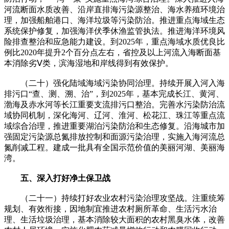
河流断面水质改善、沿岸直排海污染源整治、海水养殖环境治
理，加强船舶港口、海洋垃圾等污染防治。推进重点海域生态
系统保护修复，加强海洋伏季休渔监管执法。推进海洋环境风
险排查整治和应急能力建设。到2025年，重点海域水质优良比
例比2020年提升2个百分点左右，省控及以上河流入海断面基
本消除劣Ⅴ类，滨海湿地和岸线得到有效保护。
（二十）强化陆域海域污染协同治理。持续开展入河入海
排污口“查、测、溯、治”，到2025年，基本完成长江、黄河、
渤海及赤水河等长江重要支流排污口整治。完善水污染防治流
域协同机制，深化海河、辽河、淮河、松花江、珠江等重点流
域综合治理，推进重要湖泊污染防治和生态修复。沿海城市加
强固定污染源总氮排放控制和面源污染治理，实施入海河流总
氮削减工程。建成一批具有全国示范价值的美丽河湖、美丽海
湾。
五、深入打好净土保卫战
（二十一）持续打好农业农村污染治理攻坚战。注重统筹
规划、有效衔接，因地制宜推进农村厕所革命、生活污水治
理、生活垃圾治理，基本消除较大面积的农村黑臭水体，改善