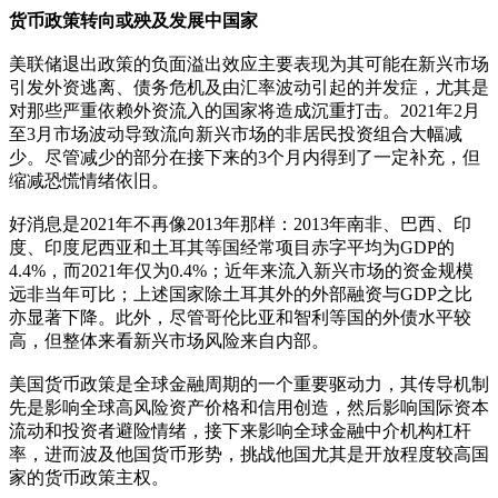
货币政策转向或殃及发展中国家
美联储退出政策的负面溢出效应主要表现为其可能在新兴市场
引发外资逃离、债务危机及由汇率波动引起的并发症，尤其是
对那些严重依赖外资流入的国家将造成沉重打击。2021年2月
至3月市场波动导致流向新兴市场的非居民投资组合大幅减
少。尽管减少的部分在接下来的3个月内得到了一定补充，但
缩减恐慌情绪依旧。
好消息是2021年不再像2013年那样：2013年南非、巴西、印
度、印度尼西亚和土耳其等国经常项目赤字平均为GDP的
4.4%，而2021年仅为0.4%；近年来流入新兴市场的资金规模
远非当年可比；上述国家除土耳其外的外部融资与GDP之比
亦显著下降。此外，尽管哥伦比亚和智利等国的外债水平较
高，但整体来看新兴市场风险来自内部。
美国货币政策是全球金融周期的一个重要驱动力，其传导机制
先是影响全球高风险资产价格和信用创造，然后影响国际资本
流动和投资者避险情绪，接下来影响全球金融中介机构杠杆
率，进而波及他国货币形势，挑战他国尤其是开放程度较高国
家的货币政策主权。