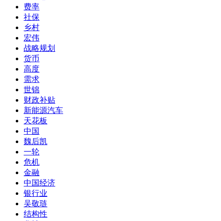
费率
社保
乡村
宏伟
战略规划
货币
高度
需求
世锦
财政补贴
新能源汽车
天花板
中国
魏后凯
一轮
危机
金融
中国经济
银行业
吴敬琏
结构性