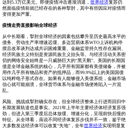
达到5.3万亿美元。即便疫情冲击逐渐消退，
世界经济
复苏仍
然面临疫情前就已经存在的各种掣肘，其中有些因应对疫情而
变得更加严重。
疫情走势直接影响全球经济
从中长期看，掣肘全球经济的因素包括攀升至历史最高水平的
债务、劳动生产率增速迟缓、多边贸易体系WTO上诉机构停
摆且改革谈判达成共识困难重重、金融监管持久性存在漏洞、
经济民族主义特别是资源民族主义抬头等。与经济活动关系密
切的网络安全始终是一只威胁巨大的“黑天鹅”。美国的长期国
债是全球金融系统的核心，几乎所有国家都有美债储备，并被
用作几乎所有物品和资产的抵押品，而99.9%以上的美国国债
以纯粹电子形式存在。如果有人能够侵入美债系统，金融市场
信心就可能崩溃，全球货币体系与金融市场便将陷入一片混
乱。
风险、挑战或掣肘确实存在，但全球经济整体上行进而回归中
长期发展轨道也是事实。2021年上半年主要经济体经济复苏强
劲，但进入第三季度后总体放缓、增速分化，呈现前快后慢的
特征。从全球看，虽说不同经济体复苏步伐并不一致，鉴于绝
大多数发达经济体可以收复“失地”，全年
世界经济
实现明显复