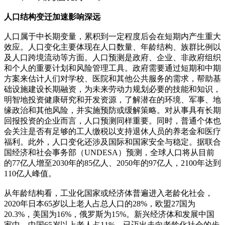
人口结构变迁加速影响深远
人口属于中长期变量，累积到一定程度后会在短期内产生重大
效应。人口变化主要体现在人口数量、年龄结构、族群比例以
及人口跨境流动等方面。人口预测是政府、企业、非政府组织
和个人的重要计划和风险管理工具。政府需要通过短期和中期
方案来估计人们对学校、医院和其他公共服务的需求，帮助基
础设施建设长期融资，为未来劳动力规划必要的技能和知识，
明智地投资健康研究和开发资源，了解潜在的环境、军事、地
缘政治和其他风险，并实施预防或缓解策略。对从事具有长期
回报投资的企业而言，人口预测同样重要。同时，普通个体也
会关注是否有足够的工人缴税以支持退休人员的养老金和医疗
福利。此外，人口变化还涉及国际和国家安全与稳定。据联合
国经济和社会事务部（UNDESA）预测，全球人口将从目前
的77亿人增至2030年的85亿人、2050年的97亿人，2100年达到
110亿人峰值。
从年龄结构看，工业化国家或经济体普遍进入老龄化社会，
2020年日本65岁以上老人占总人口的28%，欧盟27国为
20.3%，美国为16%，俄罗斯为15%。新兴经济体和发展中国
家中，中国65岁以上老人占11%，已迈出走向老龄化社会的步