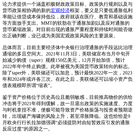
论力求提供一个涵盖积极财政政策目标、政策执行规则以及与
货币政策相协调的新的
宏观经济
框架，要义是只要低通胀低利
率能让借贷成本保持低位，政府就该在医疗、教育和基础设施
等方面放手支出。MMT的软肋在于通胀加剧以及应对通胀的
货币紧缩政策。对目前出现的通胀严重程度和持续时间能否做
出正确判断，业已成为美国宏观政策风险的主要源泉。
总体而言，目前主要经济体中央银行治理通胀的手段远比治理
通缩的多且空间大。2021年11月3日，美联储宣布当月中旬开
始减少购债（taper）规模150亿美元，12月开始加倍，预计
2022年年中终止购债。此举被视为美国货币政策转向的标志。
除了taper外，美联储还可以加息，预计最快2022年一次，2023
年和2024年或许各三次。在此之后，美联储还可以缩小资产负
债表规模即所谓“缩表”。
鉴于资产价格位于历史高位且脆弱敏感，目前推高物价的供给
冲击将于2021年得到缓解，故一旦退出政策的实施速度、力度
与时机拿捏不准，便极可能导致资产价格振荡与投资者预期逆
转，出现破产海啸的风险上升，甚至滞胀降临。这也恰恰是9
月欧央行行长拉加德强调“必须提防对由短暂效应引发的通胀
反应过度”的原因之一。