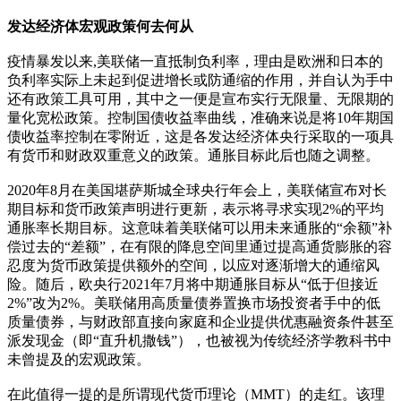
发达经济体宏观政策何去何从
疫情暴发以来,美联储一直抵制负利率，理由是欧洲和日本的
负利率实际上未起到促进增长或防通缩的作用，并自认为手中
还有政策工具可用，其中之一便是宣布实行无限量、无限期的
量化宽松政策。控制国债收益率曲线，准确来说是将10年期国
债收益率控制在零附近，这是各发达经济体央行采取的一项具
有货币和财政双重意义的政策。通胀目标此后也随之调整。
2020年8月在美国堪萨斯城全球央行年会上，美联储宣布对长
期目标和货币政策声明进行更新，表示将寻求实现2%的平均
通胀率长期目标。这意味着美联储可以用未来通胀的“余额”补
偿过去的“差额”，在有限的降息空间里通过提高通货膨胀的容
忍度为货币政策提供额外的空间，以应对逐渐增大的通缩风
险。随后，欧央行2021年7月将中期通胀目标从“低于但接近
2%”改为2%。美联储用高质量债券置换市场投资者手中的低
质量债券，与财政部直接向家庭和企业提供优惠融资条件甚至
派发现金（即“直升机撒钱”），也被视为传统经济学教科书中
未曾提及的宏观政策。
在此值得一提的是所谓现代货币理论（MMT）的走红。该理