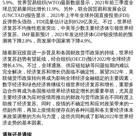
5.9%。世界贸易组织(WTO)最新数据显示，2021年前三季度全
球总贸易量同比增长11.9%。另外，联合国贸易和发展会议
(UNCTAD)报告显示，2021年上半年全球外国直接投资(FDI)
反弹势头强劲，FDI流量估计达到8520亿美元。不过，世界经
济复苏不均衡性愈发突出，中美等少数主要经济体引领世界经
济复苏。IMF最新预计，2021年发达经济体GDP较疫情前的预
测将下降2.8%，而发展中国家将下降4.9%。
随着新冠疫苗进一步普及和各国财政货币政策的持续，世界经
济复苏趋势有望延续，经合组织(OECD)预计2022年全球经济
增长4.5%。不过，全球通胀、供应链短缺等问题短期内难以
完全解决，经济复苏和增长仍面临不确定性。展望2022年，美
联储货币政策转向将成为影响全球经济金融稳定的主要因素，
数字经济和绿色经济将继续引领世界经济复苏和增长，重塑多
边合作将成为各国推动世界经济稳定增长的重要举措，尤其是
主要经济体为应对疫情而推出的财政与货币政策在不同程度上
助推了经济复苏。同时，疫情的不确定性和应对政策带来的一
些副作用，再加上疫情前便存在的各种问题和各主要经济体未
来政策调整的方向与力度，这些共同构成了影响2022年世界经
济走势的基本因素。
通胀还是通缩