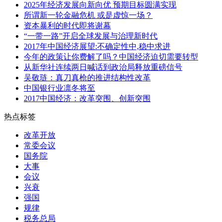
2025年经济发展向新向优 预期目标圆满实现
所谓新一轮金融危机 或是虚惊一场？
资本暴利的时代即将谢幕
“一带一路”开启全球发展与治理新时代
2017年中国经济展望:不确定性中,稳中求进
今年的政策让你费解了吗？中国经济迫切需要转型
从新华社连续两日喊话到政治局释放重磅信号
吴敬琏：真刀真枪的推进结构性改革
中国银行业凛冬将至
2017中国经济：改革突围、创新突围
热点标签
改革开放
常委会议
国务院
大事
会议
兴衰
强国
规律
税务总局