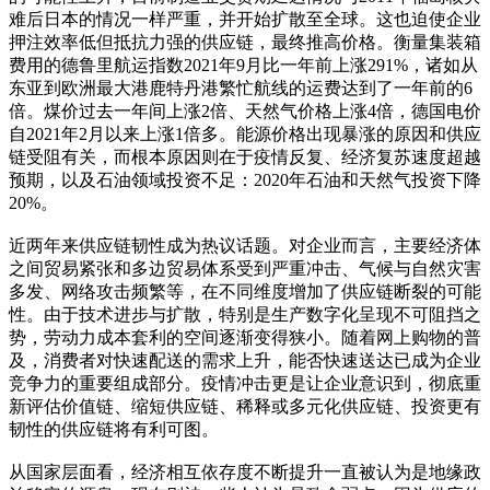
难后日本的情况一样严重，并开始扩散至全球。这也迫使企业
押注效率低但抵抗力强的供应链，最终推高价格。衡量集装箱
费用的德鲁里航运指数2021年9月比一年前上涨291%，诸如从
东亚到欧洲最大港鹿特丹港繁忙航线的运费达到了一年前的6
倍。煤价过去一年间上涨2倍、天然气价格上涨4倍，德国电价
自2021年2月以来上涨1倍多。能源价格出现暴涨的原因和供应
链受阻有关，而根本原因则在于疫情反复、经济复苏速度超越
预期，以及石油领域投资不足：2020年石油和天然气投资下降
20%。
近两年来供应链韧性成为热议话题。对企业而言，主要经济体
之间贸易紧张和多边贸易体系受到严重冲击、气候与自然灾害
多发、网络攻击频繁等，在不同维度增加了供应链断裂的可能
性。由于技术进步与扩散，特别是生产数字化呈现不可阻挡之
势，劳动力成本套利的空间逐渐变得狭小。随着网上购物的普
及，消费者对快速配送的需求上升，能否快速送达已成为企业
竞争力的重要组成部分。疫情冲击更是让企业意识到，彻底重
新评估价值链、缩短供应链、稀释或多元化供应链、投资更有
韧性的供应链将有利可图。
从国家层面看，经济相互依存度不断提升一直被认为是地缘政