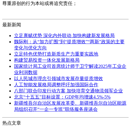
尊重原创的行为本站或将追究责任；
最新新闻
立足禀赋优势 深化内外联动 加快构建新发展格局
魏际刚：从“加力扩围”到“提质增效”“两新”政策的主要
变化与优化方向
立足特色优势打造新质生产力重要实践地
构建贸易投资一体化发展新格局
国家统计局工业司首席统计师于卫宁解读2025年工业企
业利润数据
以人民城市理念引领城市发展存量提质增效
人工智能发展格局调整呼吁加强国际合作
八部门联合印发行动方案 加快培育交通物流领军企业
北京“十五五”目标设置：GDP年均增速4.5%-5%
新疆维吾尔自治区发展改革委、新疆维吾尔自治区能源
局组织召开“一企一专班”联络服务座谈会
热点文章