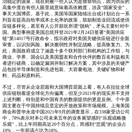
治稳定的源泉，现在则被一些人认为是致命弱点，因为供应的
高集中度在有些人眼里就意味着高依赖度，涉及“国家安全”，
事关大国博弈。基于此，美国等国家陆续出台或计划出台一系
列旨在提高自给率或本土化率的政策，鼓励制造业回流或使供
应链多样化，甚至有人公开鼓吹所谓“脱钩”，矛头主要针对中
国。典型事例是美国总统拜登2021年2月24日签署“美国供应
链”第14017号行政命令，指示政府对美国关键供应链进行全面
审查，以识别风险、解决脆弱性并制定战略，提高恢复力。为
此，美国政府成立了涵盖十多个联邦部门和机构的工作组，与
商业、学界、国会以及美国盟友和合作伙伴的数百名利益相关
者进行磋商，以确定漏洞并制订解决方案，其中涉及的关键产
品包括半导体制造和先进包装、大容量电池、关键矿物和材
料、药品和原料药。
不过，尽管从企业层面和大国博弈层面上看，有人在拉扯全球
供应链朝着逆全球化方向偏离，但至少2021年的现实并不支持
上述判断，特别是和中国有关的数据提供的更是反例。个中原
因主要在于中国持续且坚定的开放政策和市场规模。上海美国
商会和普华永道中国2021年9月的调查显示，在338家受访公司
中，78%表示对本公司未来五年的业务展望感到“乐观或略微
乐观”，比上年同期高近20个百分点，而感到“悲观”的企业占
10%，一年前该占比为18%。