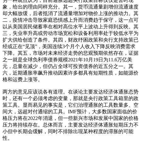
另一种观点认为，目前通胀远超央行政策目标仅仅是暂时现
象，给出的理由同样充分。其一，货币流通量剧增但流通速度
却大幅放缓，后者抵消了流通量增加对物价上涨的推动力。其
二，疫情冲击导致家庭恐惧感上升而消费趋于保守，这一点可
以从美国居民储蓄率在相对高位水平上波动上升得到反映。其
三，失业率升高或劳动市场宽松和设备利用率处于较低水平为
扩大供给创造了条件。其四，财政纾困政策和央行支持政策已
经或正在“见顶”，美国连续3个月个人收入下降反映消费需求
下降。其五，市场对未来经济走势的悲观预期依然存在，证据
之一就是全球负利率债券规模2021年10月19日为11.6万亿美
元，总量在减少，但仍占全球可投资债券的近五分之一。其
六，近期通胀率飙升推动因素许多都具有短期性质，如能源价
格和运费上涨等。
两方的意见应该说各有道理。在谈论主要发达经济体通胀态势
时，还有一个必须考虑的变量，那就是央行政策工具箱里的政
策工具。显而易见的事实是，它们治理通胀的工具数量多、空
间大，远超对付通缩的工具。IMF预计，大多数国家面临的价
格压力将在2022年消退，但一些新兴市场和发展中国家的价格
压力将持续存在。总体而言，主要发达经济体通胀短期压力不
小但中长期会缓解，同时不排除出现某种程度的滞胀的可能
性。