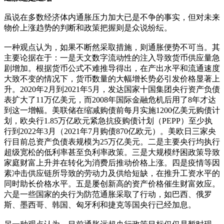
虽说在多数经济体内通胀压力加大已是不争的事实，但对未来
物价上涨趋势的判断和政策把握则是众说纷纭。
一种观点认为，如果不断然采取措施，则通胀便势不可当。其
主要论据在于：一是天文数字流动性的注入导致货币供应量急
剧增加。根据货币公式不难推导得出，在产出水平和流通速度
大致不变的情况下，货币数量的大幅增长势必引发价格显著上
升。2020年2月到2021年5月，发达国家十国集团央行资产负债
表扩大了11万亿美元，而2008年国际金融危机后用了8年才达
到这一增幅。美联储在缩减购债前每月实施1200亿美元购债计
划，欧央行1.85万亿欧元紧急抗疫购债计划（PEPP）至少执
行到2022年3月（2021年7月购债870亿欧元）。美欧日三家央
行目前总资产负债表规模为25万亿美元。二是主要央行均执行
超级宽松的低利率甚至负利率政策。三是大规模纾困政策导致
家庭财富上升并在转化为消费后推动价格上涨。四是疫情等因
素冲击供应链所导致的劳动力及供给短缺，在推升工资水平的
同时助长价格水平。五是屡创新高的资产价格催生财富效应。
六是一些国家的央行为防范通胀采取了行动，如巴西、俄罗
斯、墨西哥、韩国、匈牙利和捷克等国央行已经加息。