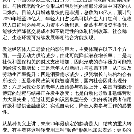
伐。与快速老龄化社会形成鲜明对照的是部分发展中国家的人
口爆炸。目前人口增速最快的是非洲，总数为13亿人，预计到
2050年增至26亿人。年轻人口占比高可以产生人口红利，但收
获人口红利必须与人力资本不断积累、储蓄率与投资率提升、
能够大幅降低交易成本和不确定性的体制机制改革、社会稳
定、生态环境可持续发展等相结合方能实现。
发达经济体人口老龄化的影响巨大，主要体现在以下几个方
面。一是劳动力供给减少，由此可能降低潜在增长率；二是与
社保和医保相关的财政支出增加，因此形成的赤字压力可能拖
累经济长期增长；三是老年人创新能力与意愿下降，从而波及
劳动生产率提升；四是消费需求减少，投资增长与结构均会有
所改变；五是移民政策可能被迫调整，国内社会因此出现分
裂；六是为数众多的老年人政治参与程度上升，各国内部政治
博弈的过程与结果正在发生改变；七是自动化导致非熟练劳动
力大量失业，通过让更多知识密集型任务（如分析消费者信用
评级和提供金融建议）实现自动化，降低人类参与工作的必要
性。
从某种意义上讲，未来20年最确定的趋势是人口结构的重大转
变。有学者将这种转变用三种“颜色”形象地加以表述：更多的