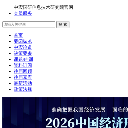
中宏国研信息技术研究院官网
会员服务
搜 索
首页
要闻纵览
中宏论道
决策要参
课题/内训
资料订阅
往届回顾
往届嘉宾
最新活动
政策法规