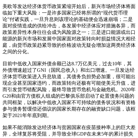
美欧等发达经济体货币政策紧缩开始后，新兴市场经济体将面
临如下重大风险：一是许多国家已经将所谓的“现代货币理
论”付诸实践，一旦升息则该理论的基础便会迅速崩塌；二是
面对疫情造成的供给冲击，各发展中经济体应对措施各异，而
政策差异性本身往往会成为风险源之一；三是进口能源或出口
能源的新兴市场和发展中国家面对政策转向时损益情况大相径
庭，由货币政策趋紧导致的价格波动无疑会增加这两类经济体
之间的分化。
目前中低收入国家外债余额已达8.7万亿美元，过去10年，其
外债增速超过了GNI（国民总收入）和出口增速。一旦发达经
济体货币政策进入升息轨道，其债务负担势必加重，很可能出
现企业甚至国家违约，而政策转向还极有可能使美元升值，进
而引发货币错配风险，最终导致货币危机与金融危机。2020年
G20和由官方债权人组成的巴黎俱乐部启动了处置债务问题的
共同框架，以解决中低收入国家不可持续的债务状况和有资格
参与债务暂缓偿还倡议的国家长期存在的融资缺口问题，该框
架于2021年年底到期。
如果不能消除发达经济体与贫困国家在疫苗接种率上的巨大差
异，全球复苏将受阻，并导致全球GDP在未来5年的累计损失