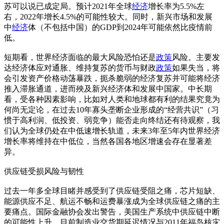
苏可以说已成定局。预计2021年全球
经济
增长率为5.5%左
右，2022年增长4.5%的可能性较大。同时，新兴市场和发展
中
经济
体（不包括中国）的GDP到2024年可能依然比疫情前
低。
短期看，世界经济面临的最大风险恐怕还是
政策
风险。主要发
达经济体应对通胀、维持复苏的货币与财政
政策
如果失当，将
会引发资产价格动荡暴跌，扼杀脆弱的经济复苏并可能将经济
推入滞胀通道，进而殃及新兴经济体和发展中国家。中长期
看，受各种因素影响，比如对人类和地球都有利的结果究竟为
何尚无定论，在过去10年寡头垄断企业形成的“经营共识”（习
惯于高利润、低投资、弱竞争）能否走向终结还有待观察，我
们认为全球仍处在中低速增长轨道，未来3年至5年内世界经济
增长率将维持在中低位，当然各国各地区增速会存在显著差
异。
供应链受损风险与韧性
过去一年多全球目睹并感受到了供应链受阻之痛，芯片短缺、
能源供应不足、航运不畅和运费暴涨成为全球供应链之痛的主
要痛点。国际金融协会发出警告，美国生产系统中供应链中断
的可能性上升，目前制造业交货期延迟情况与2011年福岛核灾