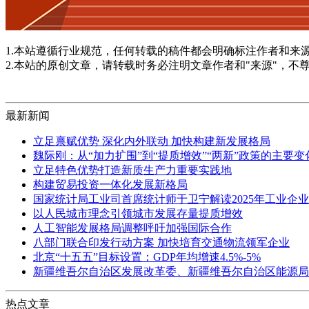
1.本站遵循行业规范，任何转载的稿件都会明确标注作者和来
2.本站的原创文章，请转载时务必注明文章作者和"来源"，不
最新新闻
立足禀赋优势 深化内外联动 加快构建新发展格局
魏际刚：从“加力扩围”到“提质增效”“两新”政策的主要
立足特色优势打造新质生产力重要实践地
构建贸易投资一体化发展新格局
国家统计局工业司首席统计师于卫宁解读2025年工业企
以人民城市理念引领城市发展存量提质增效
人工智能发展格局调整呼吁加强国际合作
八部门联合印发行动方案 加快培育交通物流领军企业
北京“十五五”目标设置：GDP年均增速4.5%-5%
新疆维吾尔自治区发展改革委、新疆维吾尔自治区能源局
热点文章