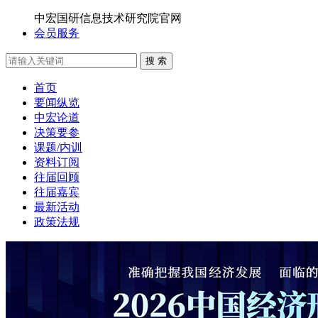
中宏国研信息技术研究院官网
会员服务
搜 索
首页
要闻纵览
中宏论道
决策要参
课题/内训
资料订阅
往届回顾
往届嘉宾
最新活动
政策法规