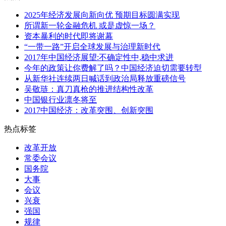
2025年经济发展向新向优 预期目标圆满实现
所谓新一轮金融危机 或是虚惊一场？
资本暴利的时代即将谢幕
“一带一路”开启全球发展与治理新时代
2017年中国经济展望:不确定性中,稳中求进
今年的政策让你费解了吗？中国经济迫切需要转型
从新华社连续两日喊话到政治局释放重磅信号
吴敬琏：真刀真枪的推进结构性改革
中国银行业凛冬将至
2017中国经济：改革突围、创新突围
热点标签
改革开放
常委会议
国务院
大事
会议
兴衰
强国
规律