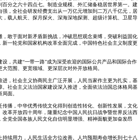
到百分之六十四点七。制造业规模、外汇储备稳居世界第一。建
自强，全社会研发经费支出从一万亿元增加到二万八千亿元，居
大，载人航天、探月探火、深海深地探测、超级计算机、卫星导
滩，敢于面对新矛盾新挑战，冲破思想观念束缚，突破利益固化
，新一轮党和国家机构改革全面完成，中国特色社会主义制度更
设，共建“一带一路”成为深受欢迎的国际公共产品和国际合作
更大范围、更宽领域、更深层次对外开放格局。
推进，社会主义协商民主广泛开展，人民当家作主更为扎实，基
障。社会主义法治国家建设深入推进，全面依法治国总体格局基
新局面。
泛传播，中华优秀传统文化得到创造性转化、创新性发展，文化
、改革开放四十周年，隆重纪念中国人民抗日战争暨世界反法西
，全党全国各族人民文化自信明显增强、精神面貌更加奋发昂
上持续用力，人民生活全方位改善。人均预期寿命增长到七十八