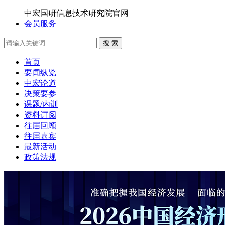
中宏国研信息技术研究院官网
会员服务
搜 索
首页
要闻纵览
中宏论道
决策要参
课题/内训
资料订阅
往届回顾
往届嘉宾
最新活动
政策法规