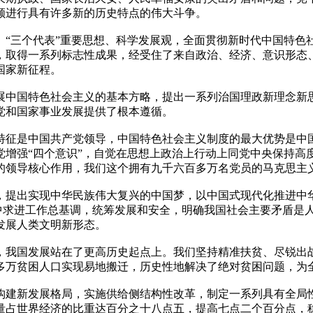
顾进行具有许多新的历史特点的伟大斗争。
、“三个代表”重要思想、科学发展观，全面贯彻新时代中国特色
，取得一系列标志性成果，经受住了来自政治、经济、意识形态
国家新征程。
展中国特色社会主义的基本方略，提出一系列治国理政新理念新
党和国家事业发展提供了根本遵循。
特征是中国共产党领导，中国特色社会主义制度的最大优势是中
党增强“四个意识”，自觉在思想上政治上行动上同党中央保持高
的领导核心作用，我们这个拥有九千六百多万名党员的马克思主
，提出实现中华民族伟大复兴的中国梦，以中国式现代化推进中
稳中求进工作总基调，统筹发展和安全，明确我国社会主要矛盾是
发展人类文明新形态。
，我国发展站在了更高历史起点上。我们坚持精准扶贫、尽锐出
多万贫困人口实现易地搬迁，历史性地解决了绝对贫困问题，为
构建新发展格局，实施供给侧结构性改革，制定一系列具有全局
量占世界经济的比重达百分之十八点五，提高七点二个百分点，