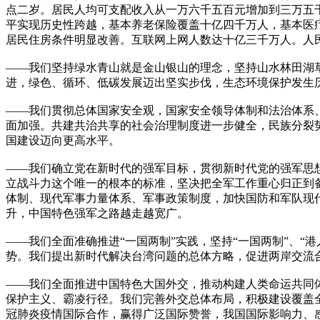
点二岁。居民人均可支配收入从一万六千五百元增加到三万五
平实现历史性跨越，基本养老保险覆盖十亿四千万人，基本医
居民住房条件明显改善。互联网上网人数达十亿三千万人。人
——我们坚持绿水青山就是金山银山的理念，坚持山水林田湖
进，绿色、循环、低碳发展迈出坚实步伐，生态环境保护发生
——我们贯彻总体国家安全观，国家安全领导体制和法治体系
面加强。共建共治共享的社会治理制度进一步健全，民族分裂
国建设迈向更高水平。
——我们确立党在新时代的强军目标，贯彻新时代党的强军思
立战斗力这个唯一的根本的标准，坚决把全军工作重心归正到
体制、现代军事力量体系、军事政策制度，加快国防和军队现
升，中国特色强军之路越走越宽广。
——我们全面准确推进“一国两制”实践，坚持“一国两制”、“
势。我们提出新时代解决台湾问题的总体方略，促进两岸交流
——我们全面推进中国特色大国外交，推动构建人类命运共同
保护主义、霸凌行径。我们完善外交总体布局，积极建设覆盖
冠肺炎疫情国际合作，赢得广泛国际赞誉，我国国际影响力、