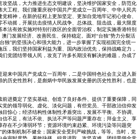
贫攻坚战，大力推进生态文明建设，坚决维护国家安全，防范化
伟大工程。我们隆重庆祝中国共产党成立一百周年、中华人民共
建党精神，在新的征程上更加坚定、更加自觉地牢记初心使命、
零不动摇，开展抗击疫情人民战争、总体战、阻击战，最大限度
基本法有效实施对特别行政区的全面管治权，制定实施香港特别
澳门发展经济、改善民生、保持稳定。面对“台独”势力分裂活
台独”的坚强决心和强大能力，进一步掌握了实现祖国完全统一
施压，我们坚持国家利益为重、国内政治优先，保持战略定力，
我们党团结带领人民，攻克了许多长期没有解决的难题，办成了
是迎来中国共产党成立一百周年，二是中国特色社会主义进入新
得的历史性胜利，是彪炳中华民族发展史册的历史性胜利，也是
续前进奠定了坚实基础、创造了良好条件、提供了重要保障，同
实党的领导弱化、虚化、淡化问题，有些党员、干部政治信仰发
触目惊心；经济结构性体制性矛盾突出，发展不平衡、不协调、
自信不足，有法不依、执法不严等问题严重存在；拜金主义、享
障存在不少薄弱环节；资源环境约束趋紧、环境污染等问题突
”的体制机制不健全；国家安全受到严峻挑战，等等。当时，党
中央审时度势、果敢抉择，锐意进取、攻坚克难，团结带领全党