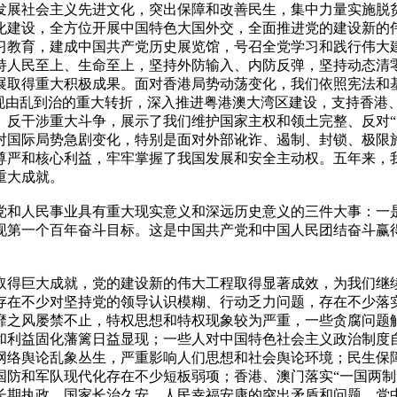
发展社会主义先进文化，突出保障和改善民生，集中力量实施脱
化建设，全方位开展中国特色大国外交，全面推进党的建设新的
习教育，建成中国共产党历史展览馆，号召全党学习和践行伟大
持人民至上、生命至上，坚持外防输入、内防反弹，坚持动态清
展取得重大积极成果。面对香港局势动荡变化，我们依照宪法和
现由乱到治的重大转折，深入推进粤港澳大湾区建设，支持香港、
、反干涉重大斗争，展示了我们维护国家主权和领土完整、反对“
对国际局势急剧变化，特别是面对外部讹诈、遏制、封锁、极限
尊严和核心利益，牢牢掌握了我国发展和安全主动权。五年来，
重大成就。
党和人民事业具有重大现实意义和深远历史意义的三件大事：一
现第一个百年奋斗目标。这是中国共产党和中国人民团结奋斗赢
取得巨大成就，党的建设新的伟大工程取得显著成效，为我们继
存在不少对坚持党的领导认识模糊、行动乏力问题，存在不少落
靡之风屡禁不止，特权思想和特权现象较为严重，一些贪腐问题
和利益固化藩篱日益显现；一些人对中国特色社会主义政治制度
网络舆论乱象丛生，严重影响人们思想和社会舆论环境；民生保
国防和军队现代化存在不少短板弱项；香港、澳门落实“一国两制
长期执政、国家长治久安、人民幸福安康的突出矛盾和问题，党