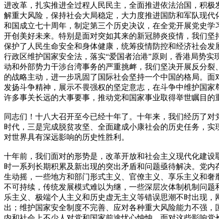
进改革，扎实推进全过程人民民主，全面推进依法治国，积极
解重大风险，保持社会大局稳定，大力度推进国防和军队现代
和国成立七十周年，制定第三个历史决议，在全党开展党史学
开创美好未来。特别是面对突如其来的新冠肺炎疫情，我们坚
保护了人民生命安全和身体健康，统筹疫情防控和经济社会发
行政区维护国家安全法，落实“爱国者治港”原则，香港局势实
动和外部势力干涉台湾事务的严重挑衅，我们坚决开展反分裂
的战略主动，进一步巩固了国际社会坚持一个中国的格局。面
发扬斗争精神，展示不畏强权的坚定意志，在斗争中维护国家
许多事关长远的大事要事，推动党和国家事业取得举世瞩目的
同志们！十八大召开至今已经十年了。十年来，我们经历了对
时代，三是完成脱贫攻坚、全面建成小康社会的历史任务，实
对世界具有深远影响的历史性胜利。
十年前，我们面对的形势是，改革开放和社会主义现代化建设
时一系列长期积累及新出现的突出矛盾和问题亟待解决。党内
生动摇，一些地方和部门形式主义、官僚主义、享乐主义和奢
不可持续，传统发展模式难以为继，一些深层次体制机制问题
乐主义、极端个人主义和历史虚无主义等错误思潮不时出现，
出；维护国家安全制度不完善、应对各种重大风险能力不强，
内和社会上不少人对党和国家前途忧心忡忡。面对这些影响党