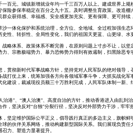
千一百元。城镇新增就业年均一千三百万人以上。建成世界上规
疗保险参保率稳定在百分之九十五。及时调整生育政策。改造棚
民群众获得感、幸福感、安全感更加充实、更有保障、更可持续
草沙一体化保护和系统治理，全方位、全地域、全过程加强生态
历史性、转折性、全局性变化，我们的祖国天更蓝、山更绿、水
、战略体系、政策体系不断完善，在原则问题上寸步不让，以坚
势力、宗教极端势力、暴力恐怖势力得到有效遏制，扫黑除恶专
想，贯彻新时代军事战略方针，坚持党对人民军队的绝对领导，
备战打仗上来，统筹加强各方向各领域军事斗争，大抓实战化军
代化建设，裁减现役员额三十万胜利完成，人民军队体制一新、
港人治港”、“澳人治澳”、高度自治的方针，推动香港进入由乱
合作，坚决反对“台独”分裂行径，坚决反对外部势力干涉，牢牢
体，坚定维护国际公平正义，倡导践行真正的多边主义，旗帜鲜
全球的伙伴关系网络，推动构建新型国际关系。我们展现负责任
感召力、塑造力显著提升。