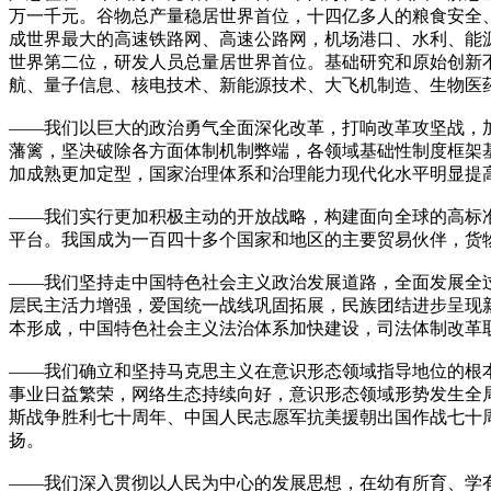
万一千元。谷物总产量稳居世界首位，十四亿多人的粮食安全
成世界最大的高速铁路网、高速公路网，机场港口、水利、能
世界第二位，研发人员总量居世界首位。基础研究和原始创新
航、量子信息、核电技术、新能源技术、大飞机制造、生物医
——我们以巨大的政治勇气全面深化改革，打响改革攻坚战，
藩篱，坚决破除各方面体制机制弊端，各领域基础性制度框架
加成熟更加定型，国家治理体系和治理能力现代化水平明显提
——我们实行更加积极主动的开放战略，构建面向全球的高标
平台。我国成为一百四十多个国家和地区的主要贸易伙伴，货
——我们坚持走中国特色社会主义政治发展道路，全面发展全
层民主活力增强，爱国统一战线巩固拓展，民族团结进步呈现
本形成，中国特色社会主义法治体系加快建设，司法体制改革
——我们确立和坚持马克思主义在意识形态领域指导地位的根
事业日益繁荣，网络生态持续向好，意识形态领域形势发生全
斯战争胜利七十周年、中国人民志愿军抗美援朝出国作战七十
扬。
——我们深入贯彻以人民为中心的发展思想，在幼有所育、学