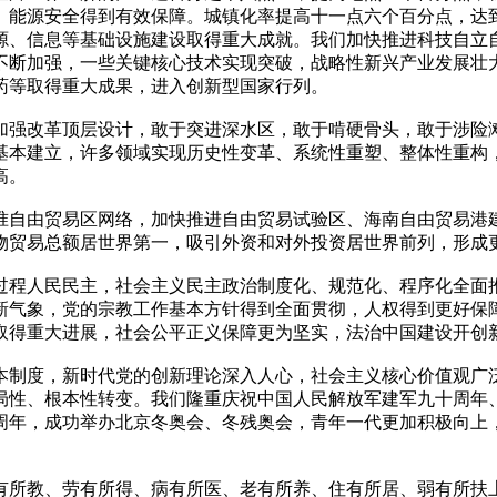
、能源安全得到有效保障。城镇化率提高十一点六个百分点，达
源、信息等基础设施建设取得重大成就。我们加快推进科技自立
不断加强，一些关键核心技术实现突破，战略性新兴产业发展壮
药等取得重大成果，进入创新型国家行列。
加强改革顶层设计，敢于突进深水区，敢于啃硬骨头，敢于涉险
基本建立，许多领域实现历史性变革、系统性重塑、整体性重构
高。
准自由贸易区网络，加快推进自由贸易试验区、海南自由贸易港建
物贸易总额居世界第一，吸引外资和对外投资居世界前列，形成
过程人民民主，社会主义民主政治制度化、规范化、程序化全面
新气象，党的宗教工作基本方针得到全面贯彻，人权得到更好保
取得重大进展，社会公平正义保障更为坚实，法治中国建设开创
本制度，新时代党的创新理论深入人心，社会主义核心价值观广
局性、根本性转变。我们隆重庆祝中国人民解放军建军九十周年
周年，成功举办北京冬奥会、冬残奥会，青年一代更加积极向上
有所教、劳有所得、病有所医、老有所养、住有所居、弱有所扶