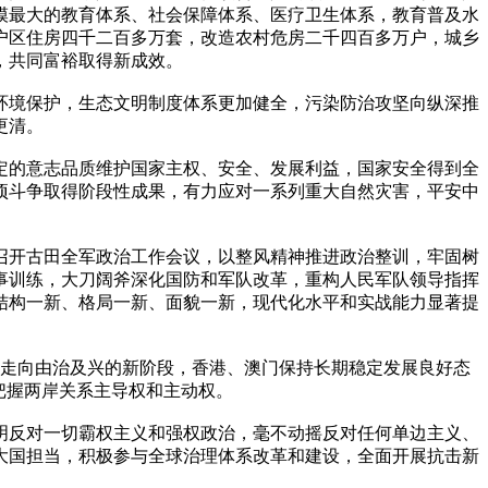
模最大的教育体系、社会保障体系、医疗卫生体系，教育普及水
户区住房四千二百多万套，改造农村危房二千四百多万户，城乡
，共同富裕取得新成效。
环境保护，生态文明制度体系更加健全，污染防治攻坚向纵深推
更清。
定的意志品质维护国家主权、安全、发展利益，国家安全得到全
项斗争取得阶段性成果，有力应对一系列重大自然灾害，平安中
召开古田全军政治工作会议，以整风精神推进政治整训，牢固树
事训练，大刀阔斧深化国防和军队改革，重构人民军队领导指挥
结构一新、格局一新、面貌一新，现代化水平和实战能力显著提
到治走向由治及兴的新阶段，香港、澳门保持长期稳定发展良好态
把握两岸关系主导权和主动权。
明反对一切霸权主义和强权政治，毫不动摇反对任何单边主义、
大国担当，积极参与全球治理体系改革和建设，全面开展抗击新