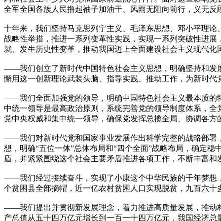
全军全国各族人民撸起袖子加油干、风雨无阻向前行，义无反
十年来，我们坚持马克思列宁主义、毛泽东思想、邓小平理论
战略性举措，推进一系列变革性实践，实现一系列突破性进展
就、发生历史性变革，推动我国迈上全面建设社会主义现代化
——我们创立了新时代中国特色社会主义思想，明确坚持和发
懈用这一创新理论武装头脑、指导实践、推动工作，为新时代
——我们全面加强党的领导，明确中国特色社会主义最本质的
中统一领导是最高政治原则，系统完善党的领导制度体系，全
党中央权威和集中统一领导，确保党发挥总揽全局、协调各方
——我们对新时代党和国家事业发展作出科学完整的战略部署
想，明确“五位一体”总体布局和“四个全面”战略布局，确定
盾，并紧紧围绕这个社会主要矛盾推进各项工作，不断丰富和
——我们经过接续奋斗，实现了小康这个中华民族的千年梦想
个贫困县全部摘帽，近一亿农村贫困人口实现脱贫，九百六十
——我们提出并贯彻新发展理念，着力推进高质量发展，推动
产总值从五十四万亿元增长到一百一十四万亿元，我国经济总