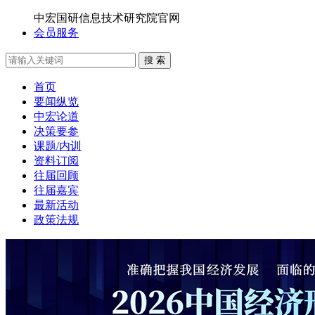
中宏国研信息技术研究院官网
会员服务
搜 索
首页
要闻纵览
中宏论道
决策要参
课题/内训
资料订阅
往届回顾
往届嘉宾
最新活动
政策法规