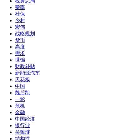
税务总局
费率
社保
乡村
宏伟
战略规划
货币
高度
需求
世锦
财政补贴
新能源汽车
天花板
中国
魏后凯
一轮
危机
金融
中国经济
银行业
吴敬琏
结构性