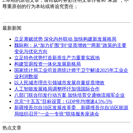
2.本站的原创文章，请转载时务必注明文章作者和"来源"，不
尊重原创的行为本站或将追究责任；
最新新闻
立足禀赋优势 深化内外联动 加快构建新发展格局
魏际刚：从“加力扩围”到“提质增效”“两新”政策的主要
变化与优化方向
立足特色优势打造新质生产力重要实践地
构建贸易投资一体化发展新格局
国家统计局工业司首席统计师于卫宁解读2025年工业企
业利润数据
以人民城市理念引领城市发展存量提质增效
人工智能发展格局调整呼吁加强国际合作
八部门联合印发行动方案 加快培育交通物流领军企业
北京“十五五”目标设置：GDP年均增速4.5%-5%
新疆维吾尔自治区发展改革委、新疆维吾尔自治区能源
局组织召开“一企一专班”联络服务座谈会
热点文章