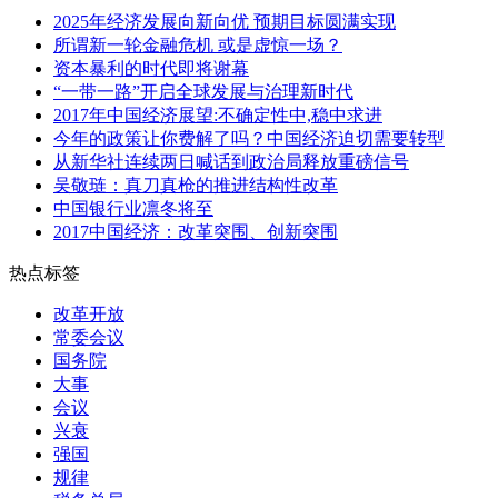
2025年经济发展向新向优 预期目标圆满实现
所谓新一轮金融危机 或是虚惊一场？
资本暴利的时代即将谢幕
“一带一路”开启全球发展与治理新时代
2017年中国经济展望:不确定性中,稳中求进
今年的政策让你费解了吗？中国经济迫切需要转型
从新华社连续两日喊话到政治局释放重磅信号
吴敬琏：真刀真枪的推进结构性改革
中国银行业凛冬将至
2017中国经济：改革突围、创新突围
热点标签
改革开放
常委会议
国务院
大事
会议
兴衰
强国
规律