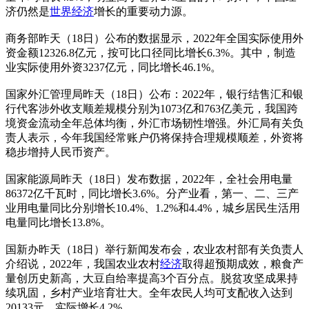
济仍然是
世界经济
增长的重要动力源。
商务部昨天（18日）公布的数据显示，2022年全国实际使用外
资金额12326.8亿元，按可比口径同比增长6.3%。其中，制造
业实际使用外资3237亿元，同比增长46.1%。
国家外汇管理局昨天（18日）公布：2022年，银行结售汇和银
行代客涉外收支顺差规模分别为1073亿和763亿美元，我国跨
境资金流动全年总体均衡，外汇市场韧性增强。外汇局有关负
责人表示，今年我国经常账户仍将保持合理规模顺差，外资将
稳步增持人民币资产。
国家能源局昨天（18日）发布数据，2022年，全社会用电量
86372亿千瓦时，同比增长3.6%。分产业看，第一、二、三产
业用电量同比分别增长10.4%、1.2%和4.4%，城乡居民生活用
电量同比增长13.8%。
国新办昨天（18日）举行新闻发布会，农业农村部有关负责人
介绍说，2022年，我国农业农村
经济
取得超预期成效，粮食产
量创历史新高，大豆自给率提高3个百分点。脱贫攻坚成果持
续巩固，乡村产业培育壮大。全年农民人均可支配收入达到
20133元，实际增长4.2%。