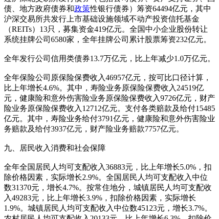
债、地方政府债券和
政策
性银行债券）筹资64494亿元，其中
沪深交易所共发行上市基础设施领域不动产投资信托基金
（REITs）13只，募集资金419亿元。全国中小企业股份转让
系统挂牌公司6580家，全年挂牌公司累计股票筹资232亿元。
全年发行公司信用类债券13.7万亿元，比上年减少1.0万亿元。
全年保险公司原保险保费收入46957亿元，按可比口径计算，
比上年增长4.6%。其中，寿险业务原保险保费收入24519亿
元，健康险和意外伤害险业务原保险保费收入9726亿元，财产
险业务原保险保费收入12712亿元。支付各类赔款及给付15485
亿元。其中，寿险业务给付3791亿元，健康险和意外伤害险业
务赔款及给付3937亿元，财产险业务赔款7757亿元。
九、居民收入消费和社会保障
全年全国居民人均可支配收入36883元，比上年增长5.0%，扣
除价格因素，实际增长2.9%。全国居民人均可支配收入中位
数31370元，增长4.7%。按常住地分，城镇居民人均可支配收
入49283元，比上年增长3.9%，扣除价格因素，实际增长
1.9%。城镇居民人均可支配收入中位数45123元，增长3.7%。
农村居民人均可支配收入20133元，比上年增长6.3%，扣除价