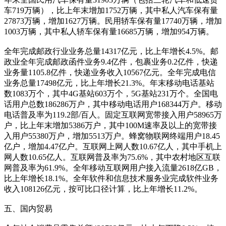
车719万辆），比上年末增加1752万辆，其中私人汽车保有量
27873万辆，增加1627万辆。民用轿车保有量17740万辆，增加
1003万辆，其中私人轿车保有量16685万辆，增加954万辆。
全年完成邮政行业业务总量14317亿元，比上年增长4.5%。邮
政业全年完成邮政函件业务9.4亿件，包裹业务0.2亿件，快递
业务量1105.8亿件，快递业务收入10567亿元。全年完成电信
业务总量17498亿元，比上年增长21.3%。年末移动电话基站
数1083万个，其中4G基站603万个，5G基站231万个。全国电
话用户总数186286万户，其中移动电话用户168344万户。移动
电话普及率为119.2部/百人。固定互联网宽带接入用户58965万
户，比上年末增加5386万户，其中100M速率及以上的宽带接
入用户55380万户，增加5513万户。蜂窝物联网终端用户18.45
亿户，增加4.47亿户。互联网上网人数10.67亿人，其中手机上
网人数10.65亿人。互联网普及率为75.6%，其中农村地区互联
网普及率为61.9%。全年移动互联网用户接入流量2618亿GB，
比上年增长18.1%。全年软件和信息技术服务业完成软件业务
收入108126亿元，按可比口径计算，比上年增长11.2%。
五、国内贸易