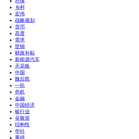
社保
乡村
宏伟
战略规划
货币
高度
需求
世锦
财政补贴
新能源汽车
天花板
中国
魏后凯
一轮
危机
金融
中国经济
银行业
吴敬琏
结构性
华社
重磅