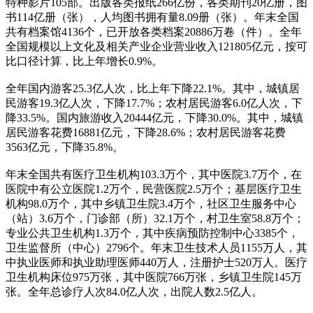
特种影片105部。出版各类报纸266亿份，各类期刊20亿册，图
书114亿册（张），人均图书拥有量8.09册（张）。年末全国
共有档案馆4136个，已开放各类档案20886万卷（件）。全年
全国规模以上文化及相关产业企业营业收入121805亿元，按可
比口径计算，比上年增长0.9%。
全年国内游客25.3亿人次，比上年下降22.1%。其中，城镇居
民游客19.3亿人次，下降17.7%；农村居民游客6.0亿人次，下
降33.5%。国内旅游收入20444亿元，下降30.0%。其中，城镇
居民游客花费16881亿元，下降28.6%；农村居民游客花费
3563亿元，下降35.8%。
年末全国共有医疗卫生机构103.3万个，其中医院3.7万个，在
医院中有公立医院1.2万个，民营医院2.5万个；基层医疗卫生
机构98.0万个，其中乡镇卫生院3.4万个，社区卫生服务中心
（站）3.6万个，门诊部（所）32.1万个，村卫生室58.8万个；
专业公共卫生机构1.3万个，其中疾病预防控制中心3385个，
卫生监督所（中心）2796个。年末卫生技术人员1155万人，其
中执业医师和执业助理医师440万人，注册护士520万人。医疗
卫生机构床位975万张，其中医院766万张，乡镇卫生院145万
张。全年总诊疗人次84.0亿人次，出院人数2.5亿人。