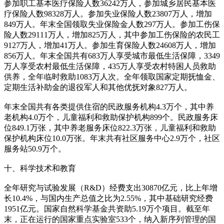
参加职工基本医疗保险人数36242万人，参加城乡居民基本医
疗保险人数98328万人。参加失业保险人数23807万人，增加
849万人。年末全国领取失业保险金人数297万人。参加工伤保
险人数29111万人，增加825万人，其中参加工伤保险的农民工
9127万人，增加41万人。参加生育保险人数24608万人，增加
856万人。年末全国共有683万人享受城市最低生活保障，3349
万人享受农村最低生活保障，435万人享受农村特困人员救助
供养，全年临时救助1083万人次。全年领取国家定期抚恤金、
定期生活补助金的退役军人和其他优抚对象827万人。
年末全国共有各类提供住宿的民政服务机构4.3万个，其中养
老机构4.0万个，儿童福利和救助保护机构899个。民政服务床
位849.1万张，其中养老服务床位822.3万张，儿童福利和救助
保护机构床位10.0万张。年末共有社区服务中心2.9万个，社区
服务站50.9万个。
十、科学技术和教育
全年研究与试验发展（R&D）经费支出30870亿元，比上年增
长10.4%，与国内生产总值之比为2.55%，其中基础研究经费
1951亿元。国家自然科学基金共资助5.19万个项目。截至年
末，正在运行的国家重点实验室533个，纳入新序列管理的国