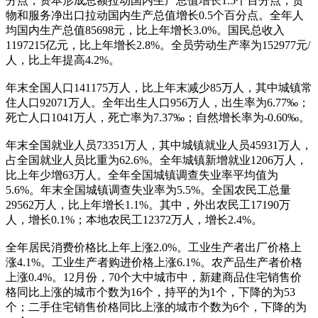
分点，资本形成总额拉动国内生产总值增长1.5个百分点，货
物和服务净出口拉动国内生产总值增长0.5个百分点。全年人
均国内生产总值85698元，比上年增长3.0%。国民总收入
1197215亿元，比上年增长2.8%。全员劳动生产率为152977元/
人，比上年提高4.2%。
年末全国人口141175万人，比上年末减少85万人，其中城镇常
住人口92071万人。全年出生人口956万人，出生率为6.77‰；
死亡人口1041万人，死亡率为7.37‰；自然增长率为-0.60‰。
年末全国就业人员73351万人，其中城镇就业人员45931万人，
占全国就业人员比重为62.6%。全年城镇新增就业1206万人，
比上年少增63万人。全年全国城镇调查失业率平均值为
5.6%。年末全国城镇调查失业率为5.5%。全国农民工总量
29562万人，比上年增长1.1%。其中，外出农民工17190万
人，增长0.1%；本地农民工12372万人，增长2.4%。
全年居民消费价格比上年上涨2.0%。工业生产者出厂价格上
涨4.1%。工业生产者购进价格上涨6.1%。农产品生产者价格
上涨0.4%。12月份，70个大中城市中，新建商品住宅销售价
格同比上涨的城市个数为16个，持平的为1个，下降的为53
个；二手住宅销售价格同比上涨的城市个数为6个，下降的为