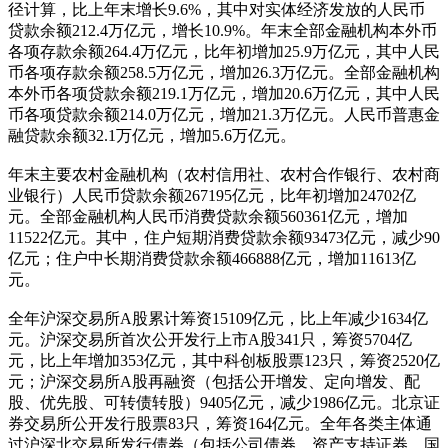
径计算，比上年末增长9.6%，其中对实体经济发放的人民币
贷款余额212.4万亿元，增长10.9%。年末全部金融机构本外币
各项存款余额264.4万亿元，比年初增加25.9万亿元，其中人民
币各项存款余额258.5万亿元，增加26.3万亿元。全部金融机构
本外币各项贷款余额219.1万亿元，增加20.6万亿元，其中人民
币各项贷款余额214.0万亿元，增加21.3万亿元。人民币普惠金
融贷款余额32.1万亿元，增加5.6万亿元。
年末主要农村金融机构（农村信用社、农村合作银行、农村商
业银行）人民币贷款余额267195亿元，比年初增加24702亿
元。全部金融机构人民币消费贷款余额560361亿元，增加
11522亿元。其中，住户短期消费贷款余额93473亿元，减少90
亿元；住户中长期消费贷款余额466888亿元，增加11613亿
元。
全年沪深交易所A股累计筹资15109亿元，比上年减少1634亿
元。沪深交易所首次公开发行上市A股341只，筹资5704亿
元，比上年增加353亿元，其中科创板股票123只，筹资2520亿
元；沪深交易所A股再融资（包括公开增发、定向增发、配
股、优先股、可转债转股）9405亿元，减少1986亿元。北京证
券交易所公开发行股票83只，筹资164亿元。全年各类主体通
过沪深北交易所发行债券（包括公司债券、资产支持证券、国