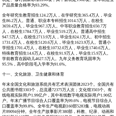
产品质量合格率为93.29%。
全年研究生教育招生124.2万人，在学研究生365.4万人，毕业
生86.2万人。普通、职业本专科招生1014.5万人，在校生
3659.4万人，毕业生967.3万人。中等职业教育招生650.7万
人，在校生1784.7万人，毕业生519.2万人。普通高中招生
947.5万人，在校生2713.9万人，毕业生824.1万人。初中招生
1731.4万人，在校生5120.6万人，毕业生1623.9万人。普通小
学招生1701.4万人，在校生10732.0万人，毕业生1740.6万人。
特殊教育招生14.6万人，在校生91.9万人，毕业生15.9万人。
学前教育在园幼儿4627.5万人。九年义务教育巩固率为
95.5%，高中阶段毛入学率为91.6%。
十一、文化旅游、卫生健康和体育
年末全国文化和旅游系统共有艺术表演团体2023个。全国共有
公共图书馆3303个，总流通72375万人次；文化馆3503个。有
线电视实际用户1.99亿户，其中有线数字电视实际用户1.90亿
户。年末广播节目综合人口覆盖率为99.6%，电视节目综合人
口覆盖率为99.8%。全年生产电视剧160部5283集，电视动画
片89094分钟。全年生产故事影片380部，科教、纪录、动画和