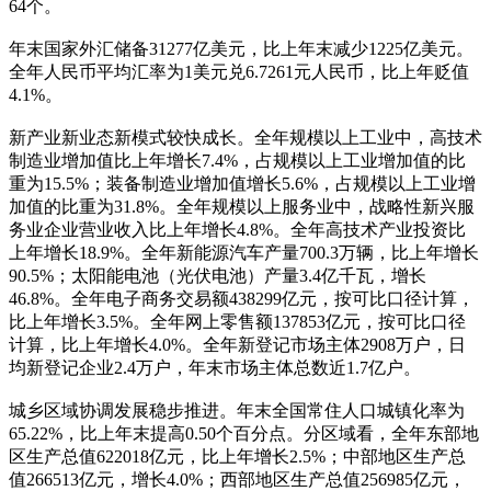
64个。
年末国家外汇储备31277亿美元，比上年末减少1225亿美元。
全年人民币平均汇率为1美元兑6.7261元人民币，比上年贬值
4.1%。
新产业新业态新模式较快成长。全年规模以上工业中，高技术
制造业增加值比上年增长7.4%，占规模以上工业增加值的比
重为15.5%；装备制造业增加值增长5.6%，占规模以上工业增
加值的比重为31.8%。全年规模以上服务业中，战略性新兴服
务业企业营业收入比上年增长4.8%。全年高技术产业投资比
上年增长18.9%。全年新能源汽车产量700.3万辆，比上年增长
90.5%；太阳能电池（光伏电池）产量3.4亿千瓦，增长
46.8%。全年电子商务交易额438299亿元，按可比口径计算，
比上年增长3.5%。全年网上零售额137853亿元，按可比口径
计算，比上年增长4.0%。全年新登记市场主体2908万户，日
均新登记企业2.4万户，年末市场主体总数近1.7亿户。
城乡区域协调发展稳步推进。年末全国常住人口城镇化率为
65.22%，比上年末提高0.50个百分点。分区域看，全年东部地
区生产总值622018亿元，比上年增长2.5%；中部地区生产总
值266513亿元，增长4.0%；西部地区生产总值256985亿元，