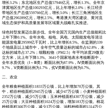
增长3.2%；东北地区生产总值57946亿元，增长1.3%。全年京
津冀地区生产总值100293亿元，比上年增长2.0%；长江经济
带地区生产总值559766亿元，增长3.0%；长江三角洲地区生
产总值290289亿元，增长2.5%。粤港澳大湾区建设、黄河流
域生态保护和高质量发展等区域重大战略扎实推进。
绿色转型发展迈出新步伐。全年全国万元国内生产总值能耗比
上年下降0.1%。全年水电、核电、风电、太阳能发电等清洁
能源发电量29599亿千瓦时，比上年增长8.5%。在监测的339
个地级及以上城市中，全年空气质量达标的城市占62.8%，未
达标的城市占37.2%；细颗粒物（PM2.5）年平均浓度29微克/
立方米，比上年下降3.3%。3641个国家地表水考核断面中，
全年水质优良（Ⅰ～Ⅲ类）断面比例为87.9%，Ⅳ类断面比例为
9.7%，Ⅴ类断面比例为1.7%，劣Ⅴ类断面比例为0.7%。
二、农业
全年粮食种植面积11833万公顷，比上年增加70万公顷。其
中，稻谷种植面积2945万公顷，减少47万公顷；小麦种植面积
2352万公顷，减少5万公顷；玉米种植面积4307万公顷，减少
25万公顷；大豆种植面积1024万公顷，增加183万公顷。棉花
种植面积300万公顷，减少3万公顷。油料种植面积1314万公