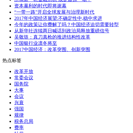
资本暴利的时代即将谢幕
“一带一路”开启全球发展与治理新时代
2017年中国经济展望:不确定性中,稳中求进
今年的政策让你费解了吗？中国经济迫切需要转型
从新华社连续两日喊话到政治局释放重磅信号
吴敬琏：真刀真枪的推进结构性改革
中国银行业凛冬将至
2017中国经济：改革突围、创新突围
热点标签
改革开放
常委会议
国务院
大事
会议
兴衰
强国
规律
税务总局
费率