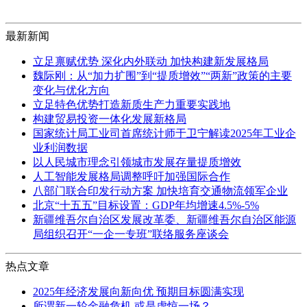
最新新闻
立足禀赋优势 深化内外联动 加快构建新发展格局
魏际刚：从“加力扩围”到“提质增效”“两新”政策的主要
变化与优化方向
立足特色优势打造新质生产力重要实践地
构建贸易投资一体化发展新格局
国家统计局工业司首席统计师于卫宁解读2025年工业企
业利润数据
以人民城市理念引领城市发展存量提质增效
人工智能发展格局调整呼吁加强国际合作
八部门联合印发行动方案 加快培育交通物流领军企业
北京“十五五”目标设置：GDP年均增速4.5%-5%
新疆维吾尔自治区发展改革委、新疆维吾尔自治区能源
局组织召开“一企一专班”联络服务座谈会
热点文章
2025年经济发展向新向优 预期目标圆满实现
所谓新一轮金融危机 或是虚惊一场？