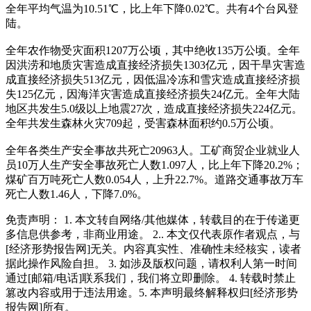
全年平均气温为10.51℃，比上年下降0.02℃。共有4个台风登
陆。
全年农作物受灾面积1207万公顷，其中绝收135万公顷。全年
因洪涝和地质灾害造成直接经济损失1303亿元，因干旱灾害造
成直接经济损失513亿元，因低温冷冻和雪灾造成直接经济损
失125亿元，因海洋灾害造成直接经济损失24亿元。全年大陆
地区共发生5.0级以上地震27次，造成直接经济损失224亿元。
全年共发生森林火灾709起，受害森林面积约0.5万公顷。
全年各类生产安全事故共死亡20963人。工矿商贸企业就业人
员10万人生产安全事故死亡人数1.097人，比上年下降20.2%；
煤矿百万吨死亡人数0.054人，上升22.7%。道路交通事故万车
死亡人数1.46人，下降7.0%。
免责声明： 1. 本文转自网络/其他媒体，转载目的在于传递更
多信息供参考，非商业用途。 2.. 本文仅代表原作者观点，与
[经济形势报告网]无关。内容真实性、准确性未经核实，读者
据此操作风险自担。 3. 如涉及版权问题，请权利人第一时间
通过[邮箱/电话]联系我们，我们将立即删除。 4. 转载时禁止
篡改内容或用于违法用途。5. 本声明最终解释权归[经济形势
报告网]所有。