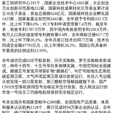
家工程研究中心191个，国家企业技术中心1601家，大众创业
万众创新示范基地212家。国家科技成果转化引导基金累计设
立36支子基金，资金总规模624亿元。国家级科技企业孵化器
1425家，国家备案众创空间2441家。全年授予专利权432.3万
件，比上年下降6.0%；PCT专利申请受理量7.4万件。截至年
末，有效专利1787.9万件，其中境内有效发明专利328.0万件。
每万人口高价值发明专利拥有量9.4件。全年商标注册617.7万
件，比上年下降20.2%。全年共签订技术合同77万项，技术合
同成交金额47791亿元，比上年增长28.2%。我国公民具备科
学素质的比例达到12.93%。
全年成功完成62次宇航发射。问天实验舱、梦天实验舱发射成
功，神舟十四号、十五号等任务相继实施，中国空间站全面建
成。嫦娥五号发现月球新矿物“嫦娥石”。句芒号陆地生态系统
碳监测卫星、大气环境监测卫星成功发射运行。长征八号运载
火箭实现一箭22星发射。第三艘航空母舰福建舰下水。国产
C919大型客机获得型号合格证并交付首架。投入商业运行的
华龙一号自主三代核电机组保持安全稳定运行。
年末全国共有国家质检中心869家。全国现有产品质量、体系
和服务认证机构1128个，累计完成对94万家企业的认证。全年
制定、修订国家标准2266项，其中新制定1382项。全年制造业