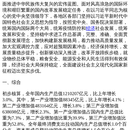
面推进中华民族伟大复兴的宏伟蓝图。面对风高浪急的国际环
境和艰巨繁重的国内改革发展稳定任务，在以习近平同志为核
心的党中央坚强领导下，各地区各部门坚持以习近平新时代中
国特色社会主义思想为指导，按照党中央、国务院决策部署，
统筹国内国际两个大局，统筹疫情防控和
经济
社会发展，统筹
发展和安全，坚持稳中求进工作总基调，完整、准确、全面贯
彻新发展理念，加快构建新发展格局，着力推动高质量发展，
加大宏观调控力度，应对超预期因素冲击，经济保持增长，发
展质量稳步提升，创新驱动深入推进，改革开放蹄疾步稳，就
业物价总体平稳，粮食安全、能源安全和人民生活得到有效保
障，经济社会大局保持稳定，全面建设社会主义现代化国家新
征程迈出坚实步伐。
一、综合
初步核算，全年国内生产总值1210207亿元，比上年增长
3.0%。其中，第一产业增加值88345亿元，比上年增长4.1%；
第二产业增加值483164亿元，增长3.8%；第三产业增加值
638698亿元，增长2.3%。第一产业增加值占国内生产总值比
重为7.3%，第二产业增加值比重为39.9%，第三产业增加值比
重为52.8%。全年最终消费支出拉动国内生产总值增长1.0个百