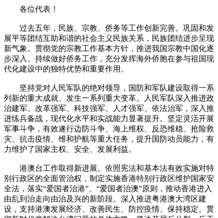
各位代表！
过去五年，民族、宗教、侨务等工作创新完善。巩固和发
展平等团结互助和谐的社会主义民族关系，民族团结进步呈现
新气象。贯彻党的宗教工作基本方针，推进我国宗教中国化逐
步深入。持续做好侨务工作，充分发挥海外侨胞在参与祖国现
代化建设中的独特优势和重要作用。
坚持党对人民军队的绝对领导，国防和军队建设取得一系
列新的重大成就、发生一系列重大变革。人民军队深入推进政
治建军、改革强军、科技强军、人才强军、依法治军，深入推
进练兵备战，现代化水平和实战能力显著提升。坚定灵活开展
军事斗争，有效遂行边防斗争、海上维权、反恐维稳、抢险救
灾、抗击疫情、维和护航等重大任务，提升国防动员能力，有
力维护了国家主权、安全、发展利益。
港澳台工作取得新进展。依照宪法和基本法有效实施对特
别行政区的全面管治权，制定实施香港特别行政区维护国家安
全法，落实“爱国者治港”、“爱国者治澳”原则，推动香港进入
由乱到治走向由治及兴的新阶段。深入推进粤港澳大湾区建
设，支持港澳发展经济、改善民生、防控疫情、保持稳定。贯