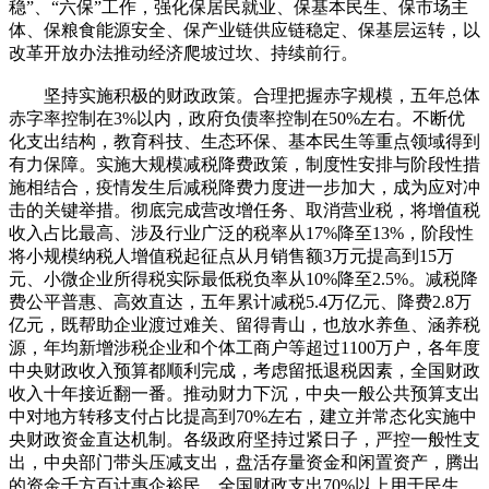
稳”、“六保”工作，强化保居民就业、保基本民生、保市场主
体、保粮食能源安全、保产业链供应链稳定、保基层运转，以
改革开放办法推动经济爬坡过坎、持续前行。
坚持实施积极的财政政策。合理把握赤字规模，五年总体
赤字率控制在3%以内，政府负债率控制在50%左右。不断优
化支出结构，教育科技、生态环保、基本民生等重点领域得到
有力保障。实施大规模减税降费政策，制度性安排与阶段性措
施相结合，疫情发生后减税降费力度进一步加大，成为应对冲
击的关键举措。彻底完成营改增任务、取消营业税，将增值税
收入占比最高、涉及行业广泛的税率从17%降至13%，阶段性
将小规模纳税人增值税起征点从月销售额3万元提高到15万
元、小微企业所得税实际最低税负率从10%降至2.5%。减税降
费公平普惠、高效直达，五年累计减税5.4万亿元、降费2.8万
亿元，既帮助企业渡过难关、留得青山，也放水养鱼、涵养税
源，年均新增涉税企业和个体工商户等超过1100万户，各年度
中央财政收入预算都顺利完成，考虑留抵退税因素，全国财政
收入十年接近翻一番。推动财力下沉，中央一般公共预算支出
中对地方转移支付占比提高到70%左右，建立并常态化实施中
央财政资金直达机制。各级政府坚持过紧日子，严控一般性支
出，中央部门带头压减支出，盘活存量资金和闲置资产，腾出
的资金千方百计惠企裕民，全国财政支出70%以上用于民生。