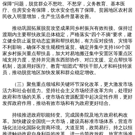
保障”问题，脱贫群众不愁吃、不愁穿，义务教育、基本医
疗、住房安全有保障，饮水安全也有了保障。贫困地区农村居
民收入明显增加，生产生活条件显著改善。
推动巩固拓展脱贫攻坚成果同乡村振兴有效衔接。保持过
渡期内主要帮扶政策总体稳定，严格落实“四个不摘”要求，建
立健全防止返贫动态监测和帮扶机制，有力应对疫情、灾情等
不利影响，确保不发生规模性返贫。确定并集中支持160个国
家乡村振兴重点帮扶县，加大对易地搬迁集中安置区等重点区
域支持力度，坚持并完善东西部协作、对口支援、定点帮扶等
机制，选派用好医疗、教育“组团式”帮扶干部人才和科技特派
员，推动脱贫地区加快发展和群众稳定增收。
（三）聚焦重点领域和关键环节深化改革，更大激发市场
活力和社会创造力。坚持社会主义市场经济改革方向，处理好
政府和市场的关系，使市场在资源配置中起决定性作用，更好
发挥政府作用，推动有效市场和有为政府更好结合。
持续推进政府职能转变。完成国务院及地方政府机构改
革。加快建设全国统一大市场，建设高标准市场体系，营造市
场化法治化国际化营商环境。大道至简，政简易行。持之以恒
推进触动政府自身利益的改革。进一步简政放权，放宽市场准