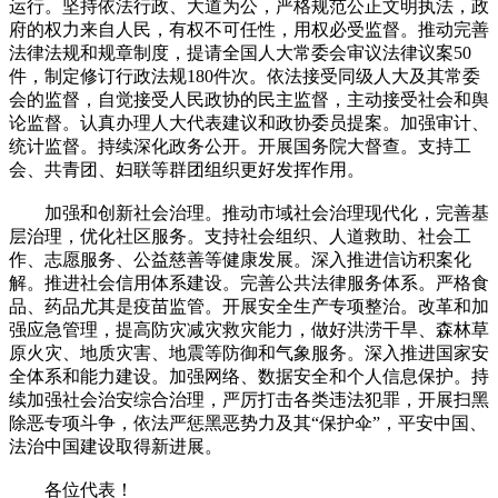
运行。坚持依法行政、大道为公，严格规范公正文明执法，政
府的权力来自人民，有权不可任性，用权必受监督。推动完善
法律法规和规章制度，提请全国人大常委会审议法律议案50
件，制定修订行政法规180件次。依法接受同级人大及其常委
会的监督，自觉接受人民政协的民主监督，主动接受社会和舆
论监督。认真办理人大代表建议和政协委员提案。加强审计、
统计监督。持续深化政务公开。开展国务院大督查。支持工
会、共青团、妇联等群团组织更好发挥作用。
加强和创新社会治理。推动市域社会治理现代化，完善基
层治理，优化社区服务。支持社会组织、人道救助、社会工
作、志愿服务、公益慈善等健康发展。深入推进信访积案化
解。推进社会信用体系建设。完善公共法律服务体系。严格食
品、药品尤其是疫苗监管。开展安全生产专项整治。改革和加
强应急管理，提高防灾减灾救灾能力，做好洪涝干旱、森林草
原火灾、地质灾害、地震等防御和气象服务。深入推进国家安
全体系和能力建设。加强网络、数据安全和个人信息保护。持
续加强社会治安综合治理，严厉打击各类违法犯罪，开展扫黑
除恶专项斗争，依法严惩黑恶势力及其“保护伞”，平安中国、
法治中国建设取得新进展。
各位代表！