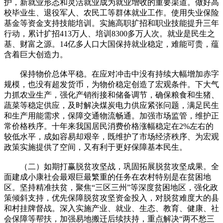
护，新就业形态和灵活就业成为就业增收的重要渠道。做好高
校毕业生、退役军人、农民工等群体就业工作。使用失业保险
基金等资金支持技能培训。实施高职扩招和职业技能提升三年
行动，累计扩招413万人、培训8300多万人次。就业是民生之
基、财富之源。14亿多人口大国保持就业稳定，难能可贵，蕴
含着巨大创造力。
保持物价总体平稳。在应对冲击中没有持续大幅增加赤字
规模，也没有超发货币，为物价稳定创造了宏观条件。下大气
力抓农业生产，强化产销衔接和储备调节，确保粮食和生猪、
蔬菜等稳定供应，及时解决煤炭电力供应紧张问题，满足民生
和生产用能需求，保障交通物流畅通。加强市场监管，维护正
常价格秩序。十年来我国居民消费价格涨幅稳定在2%左右的
较低水平，成如容易却艰辛，既维护了市场经济秩序、为宏观
政策实施提供了空间，又有利于更好保障基本民生。
（二）如期打赢脱贫攻坚战，巩固拓展脱贫攻坚成果。全
面建成小康社会最艰巨最繁重的任务在农村特别是在贫困地
区。坚持精准扶贫，聚焦“三区三州”等深度贫困地区，强化政
策倾斜支持，优先保障脱贫攻坚资金投入，对脱贫难度大的县
和村挂牌督战。深入实施产业、就业、生态、教育、健康、社
会保障等帮扶，加强易地搬迁后续扶持，重点解决“两不愁三