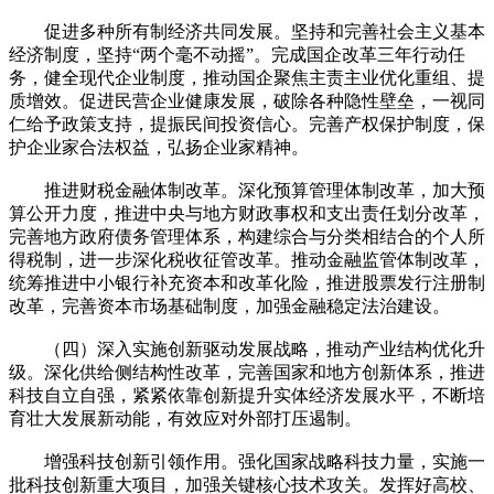
促进多种所有制经济共同发展。坚持和完善社会主义基本
经济制度，坚持“两个毫不动摇”。完成国企改革三年行动任
务，健全现代企业制度，推动国企聚焦主责主业优化重组、提
质增效。促进民营企业健康发展，破除各种隐性壁垒，一视同
仁给予政策支持，提振民间投资信心。完善产权保护制度，保
护企业家合法权益，弘扬企业家精神。
推进财税金融体制改革。深化预算管理体制改革，加大预
算公开力度，推进中央与地方财政事权和支出责任划分改革，
完善地方政府债务管理体系，构建综合与分类相结合的个人所
得税制，进一步深化税收征管改革。推动金融监管体制改革，
统筹推进中小银行补充资本和改革化险，推进股票发行注册制
改革，完善资本市场基础制度，加强金融稳定法治建设。
（四）深入实施创新驱动发展战略，推动产业结构优化升
级。深化供给侧结构性改革，完善国家和地方创新体系，推进
科技自立自强，紧紧依靠创新提升实体经济发展水平，不断培
育壮大发展新动能，有效应对外部打压遏制。
增强科技创新引领作用。强化国家战略科技力量，实施一
批科技创新重大项目，加强关键核心技术攻关。发挥好高校、