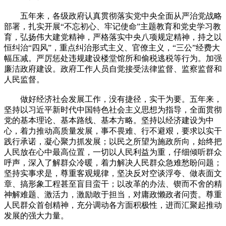
五年来，各级政府认真贯彻落实党中央全面从严治党战略
部署，扎实开展“不忘初心、牢记使命”主题教育和党史学习教
育，弘扬伟大建党精神，严格落实中央八项规定精神，持之以
恒纠治“四风”，重点纠治形式主义、官僚主义，“三公”经费大
幅压减。严厉惩处违规建设楼堂馆所和偷税逃税等行为。加强
廉洁政府建设。政府工作人员自觉接受法律监督、监察监督和
人民监督。
做好经济社会发展工作，没有捷径，实干为要。五年来，
坚持以习近平新时代中国特色社会主义思想为指导，全面贯彻
党的基本理论、基本路线、基本方略。坚持以经济建设为中
心，着力推动高质量发展，事不畏难、行不避艰，要求以实干
践行承诺，凝心聚力抓发展；以民之所望为施政所向，始终把
人民放在心中最高位置，一切以人民利益为重，仔细倾听群众
呼声，深入了解群众冷暖，着力解决人民群众急难愁盼问题；
坚持实事求是，尊重客观规律，坚决反对空谈浮夸、做表面文
章、搞形象工程甚至盲目蛮干；以改革的办法、锲而不舍的精
神解难题、激活力，激励敢于担当，对庸政懒政者问责。尊重
人民群众首创精神，充分调动各方面积极性，进而汇聚起推动
发展的强大力量。