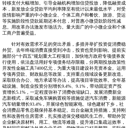
转移支付大幅增加。引导金融机构增加信贷投放，降低融资成
本，新发放企业贷款平均利率降至有统计以来最低水平，对受
疫情影响严重的中小微企业、个体工商户和餐饮、旅游、货运
等实施阶段性贷款延期还本付息，对普惠小微贷款阶段性减
息。用改革办法激发市场活力。量大面广的中小微企业和个体
工商户普遍受益。
针对有效需求不足的突出矛盾，多措并举扩投资促消费稳
外贸。去年终端消费直接受到冲击，投资也受到影响。提前实
施部分“十四五”规划重大工程项目，加快地方政府专项债券发
行使用，依法盘活用好专项债务结存限额，分两期投放政策性
开发性金融工具7400亿元，为重大项目建设补充资本金。运用
专项再贷款、财政贴息等政策，支持重点领域设备更新改造。
采取联合办公、地方承诺等办法，提高项目审批效率。全年基
础设施、制造业投资分别增长9.4%、9.1%，带动固定资产投
资增长5.1%，一定程度弥补了消费收缩缺口。发展消费新业
态新模式，采取减免车辆购置税等措施促进汽车消费，新能源
汽车销量增长93.4%，开展绿色智能家电、绿色建材下乡，社
会消费品零售总额保持基本稳定。出台金融支持措施，支持刚
性和改善性住房需求，扎实推进保交楼稳民生工作。帮助外贸
企业解决原材料、用工、物流等难题，提升港口集疏运效率，