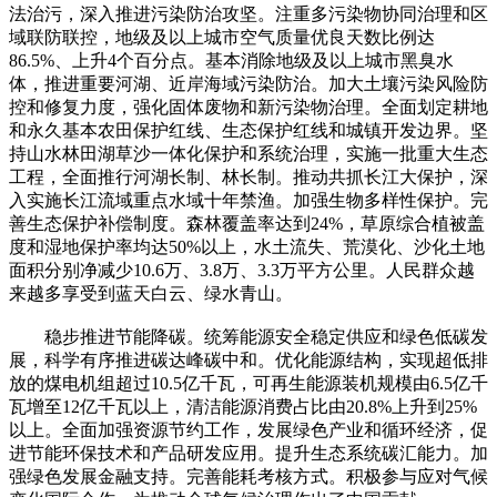
法治污，深入推进污染防治攻坚。注重多污染物协同治理和区
域联防联控，地级及以上城市空气质量优良天数比例达
86.5%、上升4个百分点。基本消除地级及以上城市黑臭水
体，推进重要河湖、近岸海域污染防治。加大土壤污染风险防
控和修复力度，强化固体废物和新污染物治理。全面划定耕地
和永久基本农田保护红线、生态保护红线和城镇开发边界。坚
持山水林田湖草沙一体化保护和系统治理，实施一批重大生态
工程，全面推行河湖长制、林长制。推动共抓长江大保护，深
入实施长江流域重点水域十年禁渔。加强生物多样性保护。完
善生态保护补偿制度。森林覆盖率达到24%，草原综合植被盖
度和湿地保护率均达50%以上，水土流失、荒漠化、沙化土地
面积分别净减少10.6万、3.8万、3.3万平方公里。人民群众越
来越多享受到蓝天白云、绿水青山。
稳步推进节能降碳。统筹能源安全稳定供应和绿色低碳发
展，科学有序推进碳达峰碳中和。优化能源结构，实现超低排
放的煤电机组超过10.5亿千瓦，可再生能源装机规模由6.5亿千
瓦增至12亿千瓦以上，清洁能源消费占比由20.8%上升到25%
以上。全面加强资源节约工作，发展绿色产业和循环经济，促
进节能环保技术和产品研发应用。提升生态系统碳汇能力。加
强绿色发展金融支持。完善能耗考核方式。积极参与应对气候