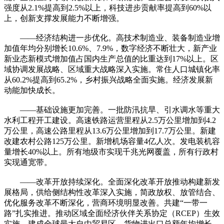
强度从2.1%提高到2.5%以上，科技进步贡献率提高到60%以
上，创新支撑发展能力不断增强。
——经济结构进一步优化。高技术制造业、装备制造业增
加值年均分别增长10.6%、7.9%，数字经济不断壮大，新产业
新业态新模式增加值占国内生产总值的比重达到17%以上。区
域协调发展战略、区域重大战略深入实施。常住人口城镇化率
从60.2%提高到65.2%，乡村振兴战略全面实施。经济发展新
动能加快成长。
——基础设施更加完善。一批防汛抗旱、引水调水等重大
水利工程开工建设。高速铁路运营里程从2.5万公里增加到4.2
万公里，高速公路里程从13.6万公里增加到17.7万公里。新建
改建农村公路125万公里。新增机场容量4亿人次。发电装机容
量增长40%以上。所有地级市实现千兆光网覆盖，所有行政村
实现通宽带。
——改革开放持续深化。全面深化改革开放推动构建新发
展格局，供给侧结构性改革深入实施，简政放权、放管结合、
优化服务改革不断深化，营商环境明显改善。共建“一带一
路”扎实推进。推动区域全面经济伙伴关系协定（RCEP）生效
实施，建成全球最大自由贸易区。货物进出口总额年均增长