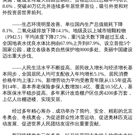
8.6%，突破40万亿元并连续多年居世界首位，吸引外资和对
外投资居世界前列。
——生态环境明显改善。单位国内生产总值能耗下降
8.1%、二氧化碳排放下降14.1%。地级及以上城市细颗粒物
（PM2.5）平均浓度下降27.5%，重污染天数下降超过五成，
全国地表水优良水体比例由67.9%上升到87.9%。设立首批5个
国家公园，建立各级各类自然保护地9000多处。美丽中国建设
迈出重大步伐。
——人民生活水平不断提高。居民收入增长与经济增长基
本同步，全国居民人均可支配收入年均增长5.1%。居民消费
价格年均上涨2.1%。新增劳动力平均受教育年限从13.5年提高
到14年。基本养老保险参保人数增加1.4亿、覆盖10.5亿人，基
本医保水平稳步提高。多年累计改造棚户区住房4200多万套，
上亿人出棚进楼、实现安居。
经过多年精心筹办，成功举办了简约、安全、精彩的北京
冬奥会、冬残奥会，为促进群众性冰雪运动、促进奥林匹克运
动发展、促进世界人民团结友谊作出重要贡献。