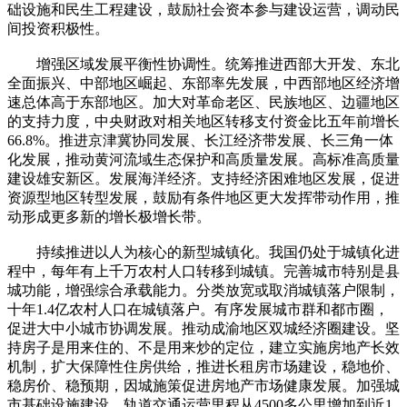
础设施和民生工程建设，鼓励社会资本参与建设运营，调动民
间投资积极性。
增强区域发展平衡性协调性。统筹推进西部大开发、东北
全面振兴、中部地区崛起、东部率先发展，中西部地区经济增
速总体高于东部地区。加大对革命老区、民族地区、边疆地区
的支持力度，中央财政对相关地区转移支付资金比五年前增长
66.8%。推进京津冀协同发展、长江经济带发展、长三角一体
化发展，推动黄河流域生态保护和高质量发展。高标准高质量
建设雄安新区。发展海洋经济。支持经济困难地区发展，促进
资源型地区转型发展，鼓励有条件地区更大发挥带动作用，推
动形成更多新的增长极增长带。
持续推进以人为核心的新型城镇化。我国仍处于城镇化进
程中，每年有上千万农村人口转移到城镇。完善城市特别是县
城功能，增强综合承载能力。分类放宽或取消城镇落户限制，
十年1.4亿农村人口在城镇落户。有序发展城市群和都市圈，
促进大中小城市协调发展。推动成渝地区双城经济圈建设。坚
持房子是用来住的、不是用来炒的定位，建立实施房地产长效
机制，扩大保障性住房供给，推进长租房市场建设，稳地价、
稳房价、稳预期，因城施策促进房地产市场健康发展。加强城
市基础设施建设，轨道交通运营里程从4500多公里增加到近1