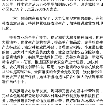
万公里，排水管道从63万公里增加到89万公里。改造城镇老旧
小区16.7万个，惠及2900多万家庭。
（六）保障国家粮食安全，大力实施乡村振兴战略。完善
强农惠农政策，持续抓紧抓好农业生产，加快推进农业农村现
代化。
提升农业综合生产能力。稳定和扩大粮食播种面积，扩种
大豆油料，优化生产结构布局，提高单产和品质。完善粮食生
产支持政策，稳定种粮农民补贴，合理确定稻谷、小麦最低收
购价，加大对产粮大县奖励力度，健全政策性农业保险制度。
加强耕地保护，实施黑土地保护工程，完善水利设施，新建高
标准农田4.56亿亩。推进国家粮食安全产业带建设。加快种
业、农机等科技创新和推广应用，农作物耕种收综合机械化率
从67%提高到73%。全面落实粮食安全党政同责，强化粮食和
重要农产品稳产保供，始终不懈地把14亿多中国人的饭碗牢牢
端在自己手中。
扎实推进农村改革发展。巩固和完善农村基本经营制度，
完成承包地确权登记颁证和农村集体产权制度改革阶段性任
务，稳步推进多种形式适度规模经营，抓好家庭农场和农民合