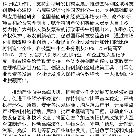
科研院所作用，支持新型研发机构发展。推进国际和区域科技
创新中心建设，布局建设综合性国家科学中心。支持基础研究
和应用基础研究，全国基础研究经费五年增长1倍。改革科研
项目和经费管理制度，赋予科研单位和科研人员更大自主权，
努力将广大科技人员从繁杂的行政事务中解脱出来。加强知识
产权保护，激发创新动力。促进国际科技交流合作。通过市场
化机制激励企业创新，不断提高企业研发费用加计扣除比例，
将制造业企业、科技型中小企业分别从50%、75%提高至
100%，并阶段性扩大到所有适用行业，对企业投入基础研
究、购置设备给予政策支持，各类支持创新的税收优惠政策年
度规模已超过万亿元。创设支持创新的金融政策工具，引导创
业投资等发展。企业研发投入保持两位数增长，一大批创新企
业脱颖而出。
推动产业向中高端迈进。把制造业作为发展实体经济的重
点，促进工业经济平稳运行，保持制造业比重基本稳定。严格
执行环保、质量、安全等法规标准，淘汰落后产能。开展重点
产业强链补链行动。启动一批产业基础再造工程。鼓励企业加
快设备更新和技术改造，将固定资产加速折旧优惠政策扩大至
全部制造业。推动高端装备、生物医药、光电子信息、新能源
汽车、光伏、风电等新兴产业加快发展。促进数字经济和实体