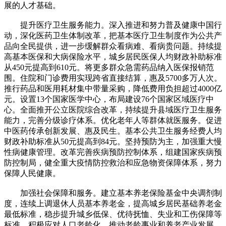
展的人才基础。
提升医疗卫生服务能力。深入推进和努力普及健康中国行
动，深化医药卫生体制改革，把基本医疗卫生制度作为公共产
品向全民提供，进一步缓解群众看病难、看病贵问题。持续提
高基本医保和大病保险水平，城乡居民医保人均财政补助标准
从450元提高到610元。将更多群众急需药品纳入医保报销范
围。住院和门诊费用实现跨省直接结算，惠及5700多万人次。
推行药品和医用耗材集中带量采购，降低费用负担超过4000亿
元。设置13个国家医学中心，布局建设76个国家区域医疗中
心。全面推开公立医院综合改革，持续提升县域医疗卫生服务
能力，完善分级诊疗体系。优化老年人等群体就医服务。促进
中医药传承创新发展、惠及民生。基本公共卫生服务经费人均
财政补助标准从50元提高到84元。坚持预防为主，加强重大慢
性病健康管理。改革完善疾病预防控制体系，组建国家疾病预
防控制局，健全重大疫情防控救治和应急物资保障体系，努力
保障人民健康。
加强社会保障和服务。建立基本养老保险基金中央调剂制
度，连续上调退休人员基本养老金，提高城乡居民基础养老金
最低标准，稳步提升城乡低保、优待抚恤、失业和工伤保障等
标准。积极应对人口老龄化，推动老龄事业和养老产业发展。