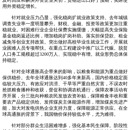
及时回应和解决外资企业关切，货物进出口好于预期，实际使
用外资稳定增长。
针对就业压力凸显，强化稳岗扩就业政策支持。去年城镇
调查失业率一度明显攀升。财税、金融、投资等政策更加注重
稳就业。对困难行业企业社保费实施缓缴，大幅提高失业保险
基金稳岗返还比例，增加稳岗扩岗补助。落实担保贷款、租金
减免等创业支持政策。突出做好高校毕业生就业工作，开展就
业困难人员专项帮扶。在重点工程建设中推广以工代赈。脱贫
人口务工规模超过3200万人、实现稳中有增。就业形势总体保
持稳定。
针对全球通胀高企带来的影响，以粮食和能源为重点做好
保供稳价。去年全球通胀达到40多年来新高，国内价格稳定面
临较大压力。有效应对洪涝、干旱等严重自然灾害，不误农时
抢抓粮食播种和收获，督促和协调农机通行，保障农事活动有
序开展，分三批向种粮农民发放农资补贴，保障粮食丰收和重
要农产品稳定供给。发挥煤炭主体能源作用，增加煤炭先进产
能，加大对发电供热企业支持力度，保障能源正常供应。在全
球高通胀的背景下，我国物价保持较低水平，尤为难得。
针对部分群众生活困难增多，强化基本民生保障。阶段性