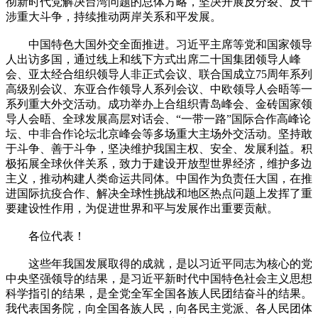
彻新时代党解决台湾问题的总体方略，坚决开展反分裂、反干
涉重大斗争，持续推动两岸关系和平发展。
中国特色大国外交全面推进。习近平主席等党和国家领导
人出访多国，通过线上和线下方式出席二十国集团领导人峰
会、亚太经合组织领导人非正式会议、联合国成立75周年系列
高级别会议、东亚合作领导人系列会议、中欧领导人会晤等一
系列重大外交活动。成功举办上合组织青岛峰会、金砖国家领
导人会晤、全球发展高层对话会、“一带一路”国际合作高峰论
坛、中非合作论坛北京峰会等多场重大主场外交活动。坚持敢
于斗争、善于斗争，坚决维护我国主权、安全、发展利益。积
极拓展全球伙伴关系，致力于建设开放型世界经济，维护多边
主义，推动构建人类命运共同体。中国作为负责任大国，在推
进国际抗疫合作、解决全球性挑战和地区热点问题上发挥了重
要建设性作用，为促进世界和平与发展作出重要贡献。
各位代表！
这些年我国发展取得的成就，是以习近平同志为核心的党
中央坚强领导的结果，是习近平新时代中国特色社会主义思想
科学指引的结果，是全党全军全国各族人民团结奋斗的结果。
我代表国务院，向全国各族人民，向各民主党派、各人民团体