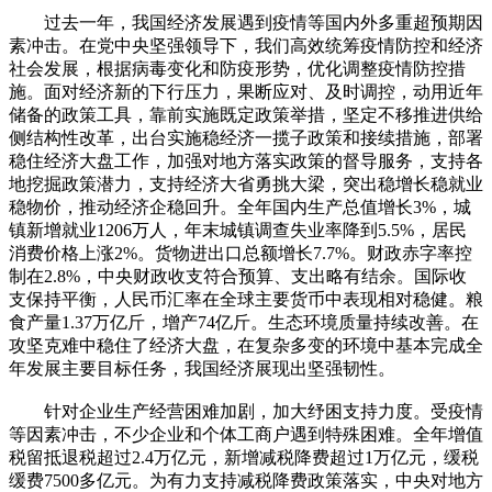
过去一年，我国经济发展遇到疫情等国内外多重超预期因
素冲击。在党中央坚强领导下，我们高效统筹疫情防控和经济
社会发展，根据病毒变化和防疫形势，优化调整疫情防控措
施。面对经济新的下行压力，果断应对、及时调控，动用近年
储备的政策工具，靠前实施既定政策举措，坚定不移推进供给
侧结构性改革，出台实施稳经济一揽子政策和接续措施，部署
稳住经济大盘工作，加强对地方落实政策的督导服务，支持各
地挖掘政策潜力，支持经济大省勇挑大梁，突出稳增长稳就业
稳物价，推动经济企稳回升。全年国内生产总值增长3%，城
镇新增就业1206万人，年末城镇调查失业率降到5.5%，居民
消费价格上涨2%。货物进出口总额增长7.7%。财政赤字率控
制在2.8%，中央财政收支符合预算、支出略有结余。国际收
支保持平衡，人民币汇率在全球主要货币中表现相对稳健。粮
食产量1.37万亿斤，增产74亿斤。生态环境质量持续改善。在
攻坚克难中稳住了经济大盘，在复杂多变的环境中基本完成全
年发展主要目标任务，我国经济展现出坚强韧性。
针对企业生产经营困难加剧，加大纾困支持力度。受疫情
等因素冲击，不少企业和个体工商户遇到特殊困难。全年增值
税留抵退税超过2.4万亿元，新增减税降费超过1万亿元，缓税
缓费7500多亿元。为有力支持减税降费政策落实，中央对地方