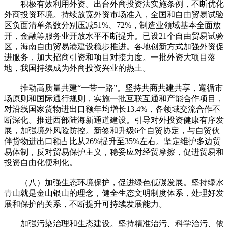
积极有效利用外资。出台外商投资法实施条例，不断优化
外商投资环境。持续放宽外资市场准入，全国和自由贸易试验
区负面清单条数分别压减51%、72%，制造业领域基本全面放
开，金融等服务业开放水平不断提升。已设21个自由贸易试验
区，海南自由贸易港建设稳步推进。各地创新方式加强外资促
进服务，加大招商引资和项目对接力度。一批外资大项目落
地，我国持续成为外商投资兴业的热土。
推动高质量共建“一带一路”。坚持共商共建共享，遵循市
场原则和国际通行规则，实施一批互联互通和产能合作项目，
对沿线国家货物进出口额年均增长13.4%，各领域交流合作不
断深化。推进西部陆海新通道建设。引导对外投资健康有序发
展，加强境外风险防控。新签和升级6个自贸协定，与自贸伙
伴货物进出口额占比从26%提升至35%左右。坚定维护多边贸
易体制，反对贸易保护主义，稳妥应对经贸摩擦，促进贸易和
投资自由化便利化。
（八）加强生态环境保护，促进绿色低碳发展。坚持绿水
青山就是金山银山的理念，健全生态文明制度体系，处理好发
展和保护的关系，不断提升可持续发展能力。
加强污染治理和生态建设。坚持精准治污、科学治污、依