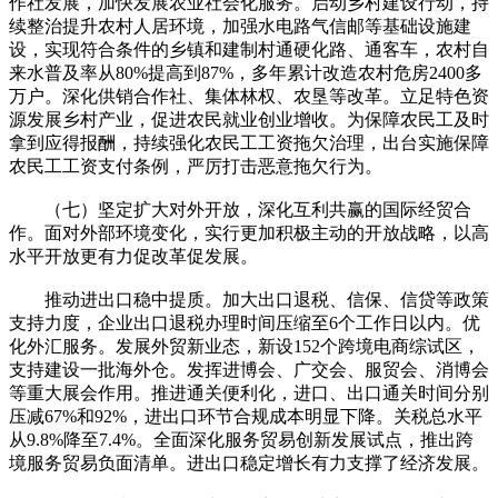
作社发展，加快发展农业社会化服务。启动乡村建设行动，持
续整治提升农村人居环境，加强水电路气信邮等基础设施建
设，实现符合条件的乡镇和建制村通硬化路、通客车，农村自
来水普及率从80%提高到87%，多年累计改造农村危房2400多
万户。深化供销合作社、集体林权、农垦等改革。立足特色资
源发展乡村产业，促进农民就业创业增收。为保障农民工及时
拿到应得报酬，持续强化农民工工资拖欠治理，出台实施保障
农民工工资支付条例，严厉打击恶意拖欠行为。
（七）坚定扩大对外开放，深化互利共赢的国际经贸合
作。面对外部环境变化，实行更加积极主动的开放战略，以高
水平开放更有力促改革促发展。
推动进出口稳中提质。加大出口退税、信保、信贷等政策
支持力度，企业出口退税办理时间压缩至6个工作日以内。优
化外汇服务。发展外贸新业态，新设152个跨境电商综试区，
支持建设一批海外仓。发挥进博会、广交会、服贸会、消博会
等重大展会作用。推进通关便利化，进口、出口通关时间分别
压减67%和92%，进出口环节合规成本明显下降。关税总水平
从9.8%降至7.4%。全面深化服务贸易创新发展试点，推出跨
境服务贸易负面清单。进出口稳定增长有力支撑了经济发展。