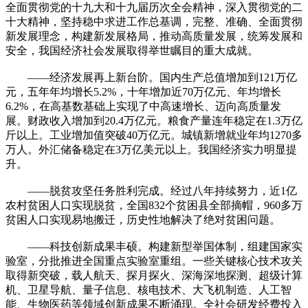
全面贯彻党的十九大和十九届历次全会精神，深入贯彻党的二
十大精神，坚持稳中求进工作总基调，完整、准确、全面贯彻
新发展理念，构建新发展格局，推动高质量发展，统筹发展和
安全，我国经济社会发展取得举世瞩目的重大成就。
——经济发展再上新台阶。国内生产总值增加到121万亿
元，五年年均增长5.2%，十年增加近70万亿元、年均增长
6.2%，在高基数基础上实现了中高速增长、迈向高质量发
展。财政收入增加到20.4万亿元。粮食产量连年稳定在1.3万亿
斤以上。工业增加值突破40万亿元。城镇新增就业年均1270多
万人。外汇储备稳定在3万亿美元以上。我国经济实力明显提
升。
——脱贫攻坚任务胜利完成。经过八年持续努力，近1亿
农村贫困人口实现脱贫，全国832个贫困县全部摘帽，960多万
贫困人口实现易地搬迁，历史性地解决了绝对贫困问题。
——科技创新成果丰硕。构建新型举国体制，组建国家实
验室，分批推进全国重点实验室重组。一些关键核心技术攻关
取得新突破，载人航天、探月探火、深海深地探测、超级计算
机、卫星导航、量子信息、核电技术、大飞机制造、人工智
能、生物医药等领域创新成果不断涌现。全社会研发经费投入