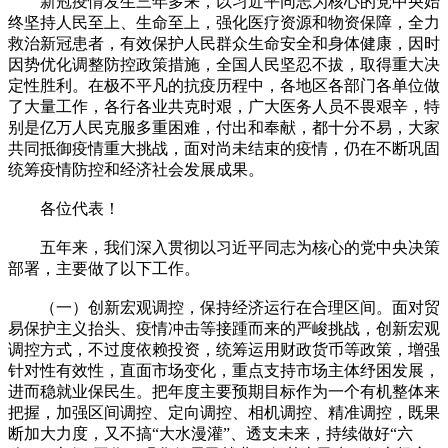
新冠疫情发生三年多来，以习近平同志为核心的党中央始
终坚持人民至上、生命至上，强化医疗资源和物资保障，全力
救治新冠患者，有效保护人民群众生命安全和身体健康，因时
因势优化调整防控政策措施，全国人民坚忍不拔，取得重大决
定性胜利。在极不平凡的抗疫历程中，各地区各部门各单位做
了大量工作，各行各业共克时艰，广大医务人员不畏艰辛，特
别是亿万人民克服多重困难，付出和奉献，都十分不易，大家
共同抵御疫情重大挑战，面对尚未结束的疫情，仍在不断巩固
统筹疫情防控和经济社会发展成果。
各位代表！
五年来，我们深入贯彻以习近平同志为核心的党中央决策
部署，主要做了以下工作。
（一）创新宏观调控，保持经济运行在合理区间。面对贸
易保护主义抬头、疫情冲击等接踵而来的严峻挑战，创新宏观
调控方式，不过度依赖投资，统筹运用财政货币等政策，增强
针对性有效性，直面市场变化，重点支持市场主体纾困发展，
进而稳就业保民生。把年度主要预期目标作为一个有机整体来
把握，加强区间调控、定向调控、相机调控、精准调控，既果
断加大力度，又不搞“大水漫灌”、透支未来，持续做好“六