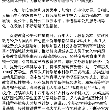
变化国际合作，为推动全球气候治理作出了中国贡献。
（九）切实保障和改善民生，加快社会事业发展。贯彻以
人民为中心的发展思想，持续增加民生投入，着力保基本、兜
底线、促公平，提升公共服务水平，推进基本公共服务均等
化，在发展中不断增进民生福祉。
促进教育公平和质量提升。百年大计，教育为本。财政性
教育经费占国内生产总值比例每年都保持在4%以上，学生人
均经费投入大幅增加。持续加强农村义务教育薄弱环节建设，
基本消除城镇大班额，推动解决进城务工人员子女入学问题，
义务教育巩固率由93.8%提高到95.5%。坚持义务教育由国家
统一实施，引导规范民办教育发展。减轻义务教育阶段学生负
担。提升青少年健康水平。持续实施营养改善计划，每年惠及
3700多万学生。保障教师特别是乡村教师工资待遇。多渠道增
加幼儿园供给。高中阶段教育毛入学率提高到90%以上。职业
教育适应性增强，职业院校办学条件持续改善。积极稳妥推进
高考综合改革，高等教育毛入学率从45.7%提高到59.6%，高
校招生持续加大对中西部地区和农村地区倾斜力度。大幅提高
经济困难高校学生国家助学贷款额度。深入实施“强基计划”和
基础学科拔尖人才培养计划，建设288个基础学科拔尖学生培
养基地，接续推进世界一流大学和一流学科建设，不断夯实发