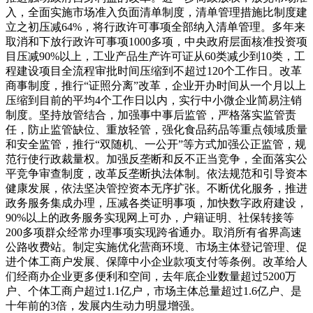
入，全面实施市场准入负面清单制度，清单管理措施比制度建
立之初压减64%，将行政许可事项全部纳入清单管理。多年来
取消和下放行政许可事项1000多项，中央政府层面核准投资项
目压减90%以上，工业产品生产许可证从60类减少到10类，工
程建设项目全流程审批时间压缩到不超过120个工作日。改革
商事制度，推行“证照分离”改革，企业开办时间从一个月以上
压缩到目前的平均4个工作日以内，实行中小微企业简易注销
制度。坚持放管结合，加强事中事后监管，严格落实监管责
任，防止监管缺位、重放轻管，强化食品药品等重点领域质量
和安全监管，推行“双随机、一公开”等方式加强公正监管，规
范行使行政裁量权。加强反垄断和反不正当竞争，全面落实公
平竞争审查制度，改革反垄断执法体制。依法规范和引导资本
健康发展，依法坚决管控资本无序扩张。不断优化服务，推进
政务服务集成办理，压减各类证明事项，加快数字政府建设，
90%以上的政务服务实现网上可办，户籍证明、社保转接等
200多项群众经常办理事项实现跨省通办。取消所有省界高速
公路收费站。制定实施优化营商环境、市场主体登记管理、促
进个体工商户发展、保障中小企业款项支付等条例。改革给人
们经商办企业更多便利和空间，去年底企业数量超过5200万
户、个体工商户超过1.1亿户，市场主体总量超过1.6亿户、是
十年前的3倍，发展内生动力明显增强。