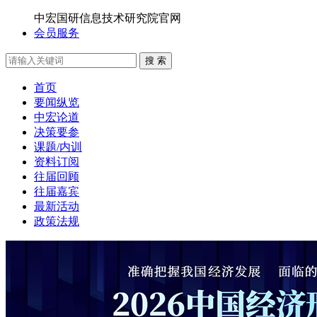
中宏国研信息技术研究院官网
会员服务
搜 索
首页
要闻纵览
中宏论道
决策要参
课题/内训
资料订阅
往届回顾
往届嘉宾
最新活动
政策法规