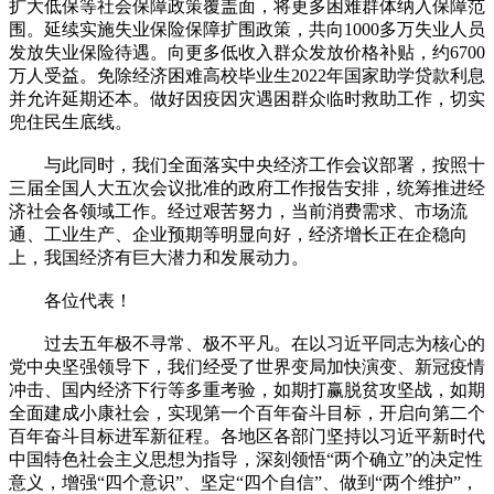
扩大低保等社会保障政策覆盖面，将更多困难群体纳入保障范
围。延续实施失业保险保障扩围政策，共向1000多万失业人员
发放失业保险待遇。向更多低收入群众发放价格补贴，约6700
万人受益。免除经济困难高校毕业生2022年国家助学贷款利息
并允许延期还本。做好因疫因灾遇困群众临时救助工作，切实
兜住民生底线。
与此同时，我们全面落实中央经济工作会议部署，按照十
三届全国人大五次会议批准的政府工作报告安排，统筹推进经
济社会各领域工作。经过艰苦努力，当前消费需求、市场流
通、工业生产、企业预期等明显向好，经济增长正在企稳向
上，我国经济有巨大潜力和发展动力。
各位代表！
过去五年极不寻常、极不平凡。在以习近平同志为核心的
党中央坚强领导下，我们经受了世界变局加快演变、新冠疫情
冲击、国内经济下行等多重考验，如期打赢脱贫攻坚战，如期
全面建成小康社会，实现第一个百年奋斗目标，开启向第二个
百年奋斗目标进军新征程。各地区各部门坚持以习近平新时代
中国特色社会主义思想为指导，深刻领悟“两个确立”的决定性
意义，增强“四个意识”、坚定“四个自信”、做到“两个维护”，