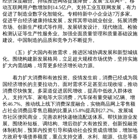
经济深度融合。持续推进网络提速降费，发展“互联网+”。移
动互联网用户数增加到14.5亿户。支持工业互联网发展，有力
促进了制造业数字化智能化。专精特新中小企业达7万多家。
促进平台经济健康持续发展，发挥其带动就业创业、拓展消费
市场、创新生产模式等作用。发展研发设计、现代物流、检验
检测认证等生产性服务业。加强全面质量管理和质量基础设施
建设。中国制造的品质和竞争力不断提升。
（五）扩大国内有效需求，推进区域协调发展和新型城镇
化。围绕构建新发展格局，立足超大规模市场优势，坚持实施
扩大内需战略，培育更多经济增长动力源。
着力扩大消费和有效投资。疫情发生前，消费已经成为我
国经济增长的主要拉动力。面对需求不足甚至出现收缩，推动
消费尽快恢复。多渠道促进居民增收，提高中低收入群体收
入。支持汽车、家电等大宗消费，汽车保有量突破3亿辆、增
长46.7%。推动线上线下消费深度融合，实物商品网上零售额
占社会消费品零售总额的比重从15.8%提高到27.2%。发展城
市社区便民商业，完善农村快递物流配送体系。帮扶旅游业发
展。围绕补短板、调结构、增后劲扩大有效投资。创新投融资
体制机制，预算内投资引导和撬动社会投资成倍增加，增加地
方政府专项债券额度，重点支持交通、水利、能源、信息等基