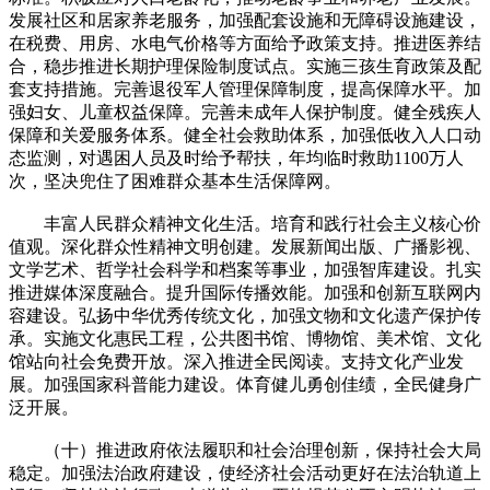
发展社区和居家养老服务，加强配套设施和无障碍设施建设，
在税费、用房、水电气价格等方面给予政策支持。推进医养结
合，稳步推进长期护理保险制度试点。实施三孩生育政策及配
套支持措施。完善退役军人管理保障制度，提高保障水平。加
强妇女、儿童权益保障。完善未成年人保护制度。健全残疾人
保障和关爱服务体系。健全社会救助体系，加强低收入人口动
态监测，对遇困人员及时给予帮扶，年均临时救助1100万人
次，坚决兜住了困难群众基本生活保障网。
丰富人民群众精神文化生活。培育和践行社会主义核心价
值观。深化群众性精神文明创建。发展新闻出版、广播影视、
文学艺术、哲学社会科学和档案等事业，加强智库建设。扎实
推进媒体深度融合。提升国际传播效能。加强和创新互联网内
容建设。弘扬中华优秀传统文化，加强文物和文化遗产保护传
承。实施文化惠民工程，公共图书馆、博物馆、美术馆、文化
馆站向社会免费开放。深入推进全民阅读。支持文化产业发
展。加强国家科普能力建设。体育健儿勇创佳绩，全民健身广
泛开展。
（十）推进政府依法履职和社会治理创新，保持社会大局
稳定。加强法治政府建设，使经济社会活动更好在法治轨道上