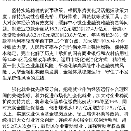
坚持实施稳健的货币政策。根据形势变化灵活把握政策力
度，保持流动性合理充裕，用好降准、再贷款等政策工具，加
大对实体经济的有效支持，缓解中小微企业融资难融资贵等问
题。制造业贷款余额从16.3万亿元增加到27.4万亿元。普惠小
微贷款余额从8.2万亿元增加到23.8万亿元、年均增长24%，贷
款平均利率较五年前下降1.5个百分点。加大清理拖欠中小企
业账款力度。人民币汇率在合理均衡水平上弹性增强、保持基
本稳定。完全化解了历史上承担的国有商业银行和农村信用社
等14486亿元金融改革成本。运用市场化法治化方式，精准处
置一批大型企业集团风险，平稳化解高风险中小金融机构风
险，大型金融机构健康发展，金融体系稳健运行，守住了不发
生系统性风险的底线。
强化就业优先政策导向。把稳就业作为经济运行在合理区
间的关键指标。着力促进市场化社会化就业，加大对企业稳岗
扩岗支持力度。将养老保险单位缴费比例从20%降至16%，同
时充实全国社保基金，储备规模从1.8万亿元增加到2.5万亿元
以上。实施失业保险基金稳岗返还、留工培训补助等政策。持
续推进大众创业万众创新，连续举办8届全国双创活动周、超
过5.2亿人次参与，鼓励以创业带动就业，加强劳动者权益保