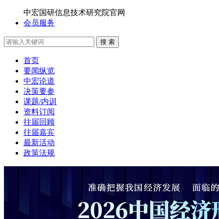
中宏国研信息技术研究院官网
会员服务
搜 索
首页
要闻纵览
中宏论道
决策要参
课题/内训
资料订阅
往届回顾
往届嘉宾
最新活动
政策法规