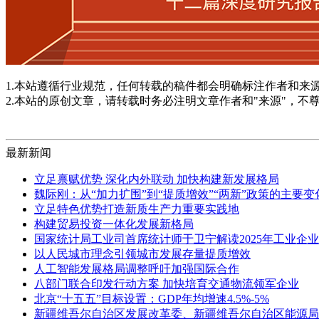
1.本站遵循行业规范，任何转载的稿件都会明确标注作者和来
2.本站的原创文章，请转载时务必注明文章作者和"来源"，不
最新新闻
立足禀赋优势 深化内外联动 加快构建新发展格局
魏际刚：从“加力扩围”到“提质增效”“两新”政策的主要
立足特色优势打造新质生产力重要实践地
构建贸易投资一体化发展新格局
国家统计局工业司首席统计师于卫宁解读2025年工业企
以人民城市理念引领城市发展存量提质增效
人工智能发展格局调整呼吁加强国际合作
八部门联合印发行动方案 加快培育交通物流领军企业
北京“十五五”目标设置：GDP年均增速4.5%-5%
新疆维吾尔自治区发展改革委、新疆维吾尔自治区能源局