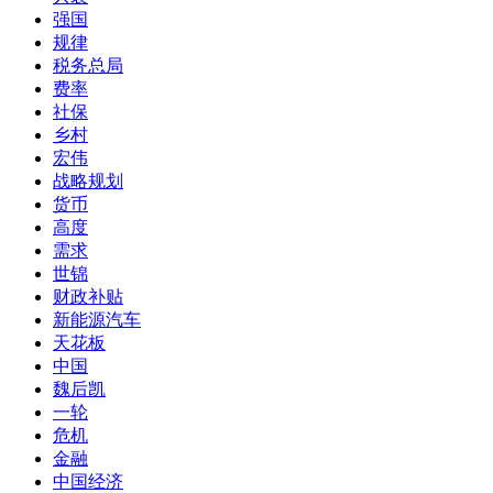
强国
规律
税务总局
费率
社保
乡村
宏伟
战略规划
货币
高度
需求
世锦
财政补贴
新能源汽车
天花板
中国
魏后凯
一轮
危机
金融
中国经济