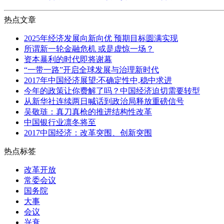
热点文章
2025年经济发展向新向优 预期目标圆满实现
所谓新一轮金融危机 或是虚惊一场？
资本暴利的时代即将谢幕
“一带一路”开启全球发展与治理新时代
2017年中国经济展望:不确定性中,稳中求进
今年的政策让你费解了吗？中国经济迫切需要转型
从新华社连续两日喊话到政治局释放重磅信号
吴敬琏：真刀真枪的推进结构性改革
中国银行业凛冬将至
2017中国经济：改革突围、创新突围
热点标签
改革开放
常委会议
国务院
大事
会议
兴衰