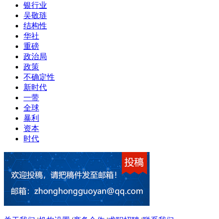
银行业
吴敬琏
结构性
华社
重磅
政治局
政策
不确定性
新时代
一带
全球
暴利
资本
时代