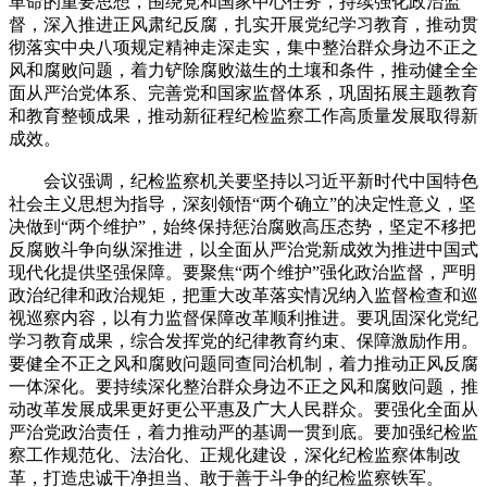
革命的重要思想，围绕党和国家中心任务，持续强化政治监
督，深入推进正风肃纪反腐，扎实开展党纪学习教育，推动贯
彻落实中央八项规定精神走深走实，集中整治群众身边不正之
风和腐败问题，着力铲除腐败滋生的土壤和条件，推动健全全
面从严治党体系、完善党和国家监督体系，巩固拓展主题教育
和教育整顿成果，推动新征程纪检监察工作高质量发展取得新
成效。
会议强调，纪检监察机关要坚持以习近平新时代中国特色
社会主义思想为指导，深刻领悟“两个确立”的决定性意义，坚
决做到“两个维护”，始终保持惩治腐败高压态势，坚定不移把
反腐败斗争向纵深推进，以全面从严治党新成效为推进中国式
现代化提供坚强保障。要聚焦“两个维护”强化政治监督，严明
政治纪律和政治规矩，把重大改革落实情况纳入监督检查和巡
视巡察内容，以有力监督保障改革顺利推进。要巩固深化党纪
学习教育成果，综合发挥党的纪律教育约束、保障激励作用。
要健全不正之风和腐败问题同查同治机制，着力推动正风反腐
一体深化。要持续深化整治群众身边不正之风和腐败问题，推
动改革发展成果更好更公平惠及广大人民群众。要强化全面从
严治党政治责任，着力推动严的基调一贯到底。要加强纪检监
察工作规范化、法治化、正规化建设，深化纪检监察体制改
革，打造忠诚干净担当、敢于善于斗争的纪检监察铁军。