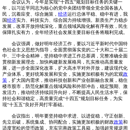
会议认为，今年是实现“十四五”规划目标任务的关键一
年，以习近平同志为核心的党中央团结带领全党全国各族人
民，沉着应变、综合施策，
经济
运行总体平稳、稳中有进，我
国
经济
实力、科技实力、综合国力持续增强。新质生产力稳步
发展，改革开放持续深化，重点领域风险化解有序有效，民生
保障扎实有力，全年经济社会发展主要目标任务将顺利完成。
会议强调，做好明年经济工作，要以习近平新时代中国特
色社会主义思想为指导，全面贯彻落实党的二十大和二十届二
中、三中全会精神，坚持稳中求进工作总基调，完整准确全面
贯彻新发展理念，加快构建新发展格局，扎实推动高质量发
展，进一步全面深化改革，扩大高水平对外开放，建设现代化
产业体系，更好统筹发展和安全，实施更加积极有为的宏观
政
策
，扩大国内需求，推动科技创新和产业创新融合发展，稳住
楼市股市，防范化解重点领域风险和外部冲击，稳定预期、激
发活力，推动经济持续回升向好，不断提高人民生活水平，保
持社会和谐稳定，高质量完成“十四五”规划目标任务，为实
现“十五五”良好开局打牢基础。
会议指出，明年要坚持稳中求进、以进促稳，守正创新、
先立后破，系统集成、协同配合，实施更加积极的财政
政策
和
适度宽松的货币政策，充实完善政策工具箱，加强超常规逆周