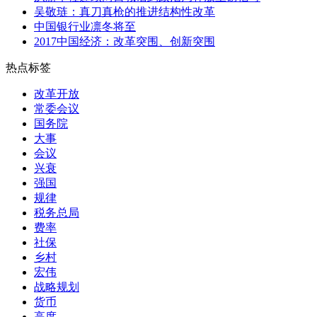
吴敬琏：真刀真枪的推进结构性改革
中国银行业凛冬将至
2017中国经济：改革突围、创新突围
热点标签
改革开放
常委会议
国务院
大事
会议
兴衰
强国
规律
税务总局
费率
社保
乡村
宏伟
战略规划
货币
高度