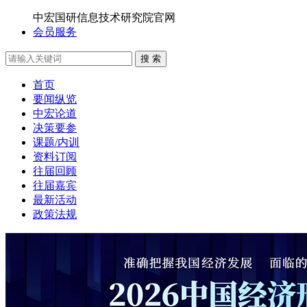
中宏国研信息技术研究院官网
会员服务
搜 索
首页
要闻纵览
中宏论道
决策要参
课题/内训
资料订阅
往届回顾
往届嘉宾
最新活动
政策法规