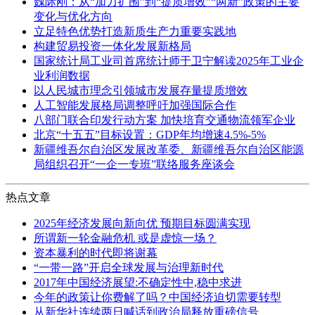
魏际刚：从“加力扩围”到“提质增效”“两新”政策的主要
变化与优化方向
立足特色优势打造新质生产力重要实践地
构建贸易投资一体化发展新格局
国家统计局工业司首席统计师于卫宁解读2025年工业企
业利润数据
以人民城市理念引领城市发展存量提质增效
人工智能发展格局调整呼吁加强国际合作
八部门联合印发行动方案 加快培育交通物流领军企业
北京“十五五”目标设置：GDP年均增速4.5%-5%
新疆维吾尔自治区发展改革委、新疆维吾尔自治区能源
局组织召开“一企一专班”联络服务座谈会
热点文章
2025年经济发展向新向优 预期目标圆满实现
所谓新一轮金融危机 或是虚惊一场？
资本暴利的时代即将谢幕
“一带一路”开启全球发展与治理新时代
2017年中国经济展望:不确定性中,稳中求进
今年的政策让你费解了吗？中国经济迫切需要转型
从新华社连续两日喊话到政治局释放重磅信号