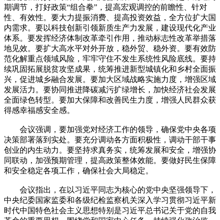
期调节，打好政策“组合拳”，提高宏观调控的前瞻性、针对
性、有效性。要大力提振消费、提高投资效益，全方位扩大国
内需求。要以科技创新引领新质生产力发展，建设现代化产业
体系。要发挥经济体制改革牵引作用，推动标志性改革举措落
地见效。要扩大高水平对外开放，稳外贸、稳外资。要有效防
范化解重点领域风险，牢牢守住不发生系统性风险底线。要持
续巩固拓展脱贫攻坚成果，统筹推进新型城镇化和乡村全面振
兴，促进城乡融合发展。要加大区域战略实施力度，增强区域
发展活力。要协同推进降碳减污扩绿增长，加快经济社会发展
全面绿色转型。要加大保障和改善民生力度，增强人民群众获
得感幸福感安全感。
会议强调，要加强党对经济工作的领导，确保党中央各项
决策部署落到实处。要充分调动各方面积极性，调动干部干事
创业的内生动力。要坚持求真务实，统筹发展和安全，增强协
同联动，加强预期管理，提高政策整体效能。要做好民生保障
和安全稳定各项工作，确保社会大局稳定。
会议指出，在以习近平同志为核心的党中央坚强领导下，
中央纪委国家监委和各级纪检监察机关深入学习贯彻习近平新
时代中国特色社会主义思想特别是习近平总书记关于党的自我