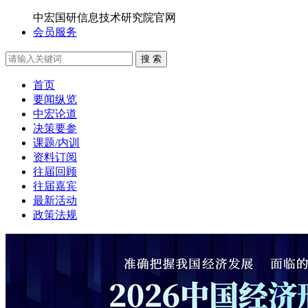
中宏国研信息技术研究院官网
会员服务
搜 索
首页
要闻纵览
中宏论道
决策要参
课题/内训
资料订阅
往届回顾
往届嘉宾
最新活动
政策法规