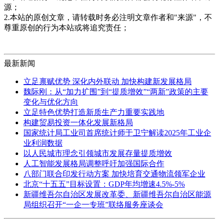
源；
2.本站的原创文章，请转载时务必注明文章作者和"来源"，不
尊重原创的行为本站或将追究责任；
最新新闻
立足禀赋优势 深化内外联动 加快构建新发展格局
魏际刚：从“加力扩围”到“提质增效”“两新”政策的主要
变化与优化方向
立足特色优势打造新质生产力重要实践地
构建贸易投资一体化发展新格局
国家统计局工业司首席统计师于卫宁解读2025年工业企
业利润数据
以人民城市理念引领城市发展存量提质增效
人工智能发展格局调整呼吁加强国际合作
八部门联合印发行动方案 加快培育交通物流领军企业
北京“十五五”目标设置：GDP年均增速4.5%-5%
新疆维吾尔自治区发展改革委、新疆维吾尔自治区能源
局组织召开“一企一专班”联络服务座谈会