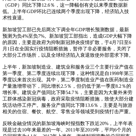
（GDP）同比下降12.6％，这一降幅创有史以来季度数据新
低。上半年GDP环比已连续两个季度出现下降，经济陷入技
术性衰退。
新加坡贸工部已先后两次下调全年GDP增长预测数据，最新
预测为负4%至负7%。新加坡贸工部指出，造成GDP大幅下降
的原因，主要是政府为抑制新冠肺炎疫情扩散，于4月7日至6
月1日在全国实行疫情阻断措施，暂停了非必要服务，关闭了
大部分工作场所，以及全球经济陷入衰退致使外部需求下降。
上半年，新加坡制造业、建筑业和服务业三个主要行业产值在
第一季度、第二季度连续出现下降，这种情况是自1998年第三
季度以来首次出现。其中，第二季度制造业产值在医药制造业
产量激增带动下，同比增长2.5％，但仍低于第一季度8.2％的
增长率。建筑业产值同比下降54.7％，主要是因为大量外来劳
工群体感染新冠病毒，政府采取疫情阻断措施，致使大部分建
筑活动停工停产。服务业产值同比下降13.6％，主要是与旅游
相关的住宿、餐饮、航空、零售业等领域受到疫情打击严重。
反映金融业情况的新加坡海峡时报指数下跌近20%，上半年表
现是过去10年来最差的一年。2011年至2019年，平均6个月的