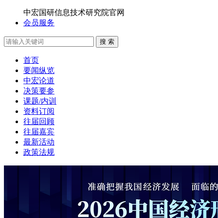
中宏国研信息技术研究院官网
会员服务
搜 索
首页
要闻纵览
中宏论道
决策要参
课题/内训
资料订阅
往届回顾
往届嘉宾
最新活动
政策法规