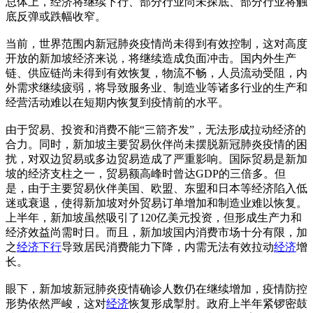
总体上，经济将继续下行、部分行业尚未探底、部分行业将触
底反弹或跌幅收窄。
当前，世界范围内新冠肺炎疫情尚未得到有效控制，这对高度
开放的新加坡经济来说，将继续造成负面冲击。国内外生产
链、供应链尚未得到有效恢复，物流不畅，人员流动受阻，内
外需求继续疲弱，将导致服务业、制造业等诸多行业的生产和
经营活动难以在短期内恢复到疫情前的水平。
由于贸易、投资和消费不能“三箭齐发”，无法形成拉动经济的
合力。同时，新加坡主要贸易伙伴尚未摆脱新冠肺炎疫情的困
扰，对双边贸易或多边贸易造成了严重影响。国际贸易是新加
坡的经济支柱之一，贸易额高峰时曾达GDP的三倍多。但
是，由于主要贸易伙伴美国、欧盟、东盟和日本等经济陷入低
迷或衰退，使得新加坡对外贸易订单增加和制造业难以恢复。
上半年，新加坡虽然吸引了120亿美元投资，但形成生产力和
经济效益尚需时日。而且，新加坡国内消费市场十分有限，加
之
经济下行
导致居民消费能力下降，内需无法有效拉动
经济
增
长。
眼下，新加坡新冠肺炎疫情确诊人数仍在继续增加，疫情防控
形势依然严峻，这对
经济
恢复形成掣肘。政府上半年紧锣密鼓