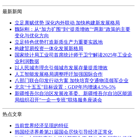
最新新闻
立足禀赋优势 深化内外联动 加快构建新发展格局
魏际刚：从“加力扩围”到“提质增效”“两新”政策的主要
变化与优化方向
立足特色优势打造新质生产力重要实践地
构建贸易投资一体化发展新格局
国家统计局工业司首席统计师于卫宁解读2025年工业企
业利润数据
以人民城市理念引领城市发展存量提质增效
人工智能发展格局调整呼吁加强国际合作
八部门联合印发行动方案 加快培育交通物流领军企业
北京“十五五”目标设置：GDP年均增速4.5%-5%
新疆维吾尔自治区发展改革委、新疆维吾尔自治区能源
局组织召开“一企一专班”联络服务座谈会
热点文章
当前世界经济呈现的特征
韩国经济界希第21届国会尽快引导经济正常化