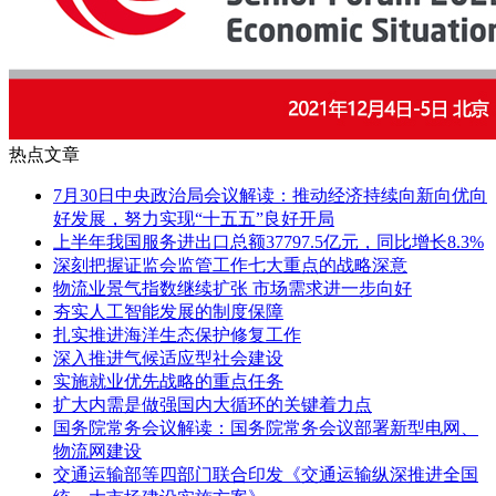
热点文章
7月30日中央政治局会议解读：推动经济持续向新向优向
好发展，努力实现“十五五”良好开局
上半年我国服务进出口总额37797.5亿元，同比增长8.3%
深刻把握证监会监管工作七大重点的战略深意
物流业景气指数继续扩张 市场需求进一步向好
夯实人工智能发展的制度保障
扎实推进海洋生态保护修复工作
深入推进气候适应型社会建设
实施就业优先战略的重点任务
扩大内需是做强国内大循环的关键着力点
国务院常务会议解读：国务院常务会议部署新型电网、
物流网建设
交通运输部等四部门联合印发《交通运输纵深推进全国