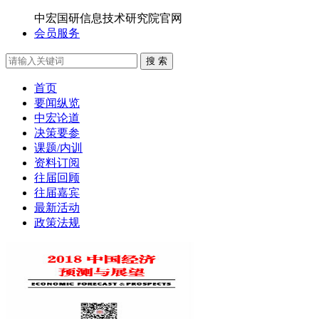
中宏国研信息技术研究院官网
会员服务
搜 索
首页
要闻纵览
中宏论道
决策要参
课题/内训
资料订阅
往届回顾
往届嘉宾
最新活动
政策法规